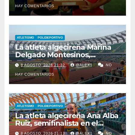
vitrinas el LVII Torneo ‘San
HAY COMENTARIOS
Ginés’
ATLETISMO
POLIDEPORTIVO
La atleta algecireña Marina
Delgado Montesinos,
finalista con el relevo 4×100
8 AGOSTO, 2026 21:32
@ALEX1
NO
en el Campeonato del
HAY COMENTARIOS
Mundo Sub-20
ATLETISMO
POLIDEPORTIVO
La atleta algecireña Ana Alba
Ruiz, semifinalista en el
Mundial Sub-20 con el relevo
8 AGOSTO, 2026 21:13
@ALEX1
NO