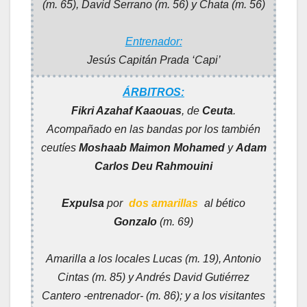
(m. 65), David Serrano (m. 56) y Chata (m. 56)
Entrenador:
Jesús Capitán Prada ‘Capi’
ÁRBITROS:
Fikri Azahaf Kaaouas
, de
Ceuta
.
Acompañado en las bandas por los también
ceutíes
Moshaab Maimon Mohamed
y
Adam
Carlos Deu Rahmouini
Expulsa
por
dos amarillas
al bético
Gonzalo
(m. 69)
Amarilla a los locales Lucas (m. 19), Antonio
Cintas (m. 85) y Andrés David Gutiérrez
Cantero -entrenador- (m. 86); y a los visitantes