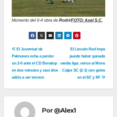
Momento del 0-4 obra de
Rodri
/
FOTO: Axel S.C.
Navegación
El Juventud de
El Lincoln Red Imps
Palmones echa a perder
puede haber ganado
de
un 2-0 ante el CD Benalup
media liga: vence al Mons
entradas
en dos minutos y casi dice
Calpe SC (2-1) con goles
adiós a ser tercero
en el 92′ y 94′
Por
@Alex1