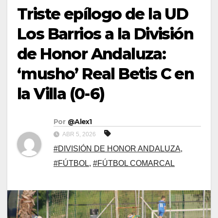
Triste epílogo de la UD
Los Barrios a la División
de Honor Andaluza:
‘musho’ Real Betis C en
la Villa (0-6)
Por
@Alex1
ABR 5, 2026
#DIVISIÓN DE HONOR ANDALUZA
,
#FÚTBOL
,
#FÚTBOL COMARCAL