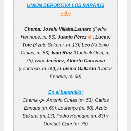
UNIÓN DEPORTIVA LOS BARRIOS
– 0 –
Chema;
Joselu Villalta
,
Lautaro
(Pedro
Henrique, m. 83)
, Juanjo Pérez
©
, Lucas,
Tote
(Azuto Sakurai, m. 13)
; Leo
(Antonio
Cintas, m. 53)
, Iván Ruiz
(Donfack Oper, m.
75)
,
Iván Jiménez,
Alberto Caravaca
(Lourenço, m. 60)
;
y
Luisma Gallardo
(Carlos
Enrique, m. 60)
En el banquillo:
Chema -p-, Antonio Cintas (m. 53), Carlos
Enrique (m. 60), Lourenço (m. 60), Azuto
Sakurai (m. 13), Pedro Henrique (m. 83) y
Donfack Oper (m. 75)