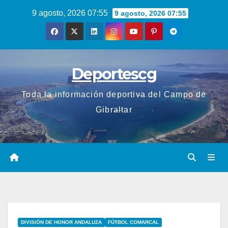
Saltar
9 agosto, 2026 07:55
9 agosto, 2026 07:55
al
contenido
Deportescg
Toda la información deportiva del Campo de
Gibraltar
DIVISIÓN DE HONOR ANDALUZA
FÚTBOL COMARCAL