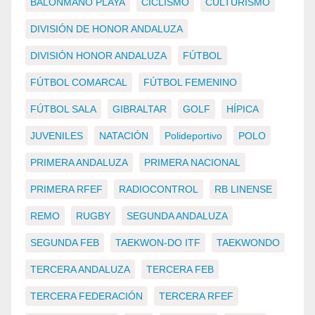
BALONMANO PLAYA
CICLISMO
CULTURISMO
DIVISIÓN DE HONOR ANDALUZA
DIVISIÓN HONOR ANDALUZA
FÚTBOL
FÚTBOL COMARCAL
FÚTBOL FEMENINO
FÚTBOL SALA
GIBRALTAR
GOLF
HÍPICA
JUVENILES
NATACIÓN
Polideportivo
POLO
PRIMERA ANDALUZA
PRIMERA NACIONAL
PRIMERA RFEF
RADIOCONTROL
RB LINENSE
REMO
RUGBY
SEGUNDA ANDALUZA
SEGUNDA FEB
TAEKWON-DO ITF
TAEKWONDO
TERCERA ANDALUZA
TERCERA FEB
TERCERA FEDERACIÓN
TERCERA RFEF