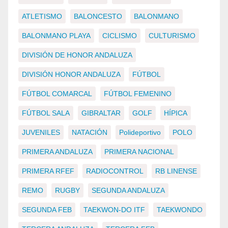
ATLETISMO
BALONCESTO
BALONMANO
BALONMANO PLAYA
CICLISMO
CULTURISMO
DIVISIÓN DE HONOR ANDALUZA
DIVISIÓN HONOR ANDALUZA
FÚTBOL
FÚTBOL COMARCAL
FÚTBOL FEMENINO
FÚTBOL SALA
GIBRALTAR
GOLF
HÍPICA
JUVENILES
NATACIÓN
Polideportivo
POLO
PRIMERA ANDALUZA
PRIMERA NACIONAL
PRIMERA RFEF
RADIOCONTROL
RB LINENSE
REMO
RUGBY
SEGUNDA ANDALUZA
SEGUNDA FEB
TAEKWON-DO ITF
TAEKWONDO