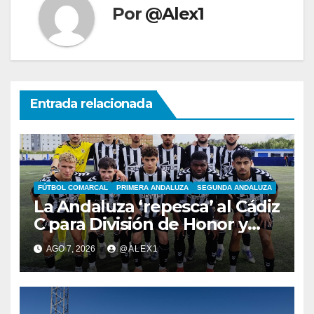
Por
@Alex1
Entrada relacionada
FÚTBOL COMARCAL
PRIMERA ANDALUZA
SEGUNDA ANDALUZA
La Andaluza ‘repesca’ al Cádiz
C para División de Honor y
ofrece su plaza en Primera al
AGO 7, 2026
@ALEX1
filial de la RB Linense