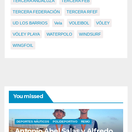
TERCERA ANDALUZA
TERCERA FEB
TERCERA FEDERACIÓN
TERCERA RFEF
UD LOS BARRIOS
Vela
VOLEIBOL
VÓLEY
VÓLEY PLAYA
WATERPOLO
WINDSURF
WINGFOIL
You missed
DEPORTES NÁUTICOS
POLIDEPORTIVO
REMO
Antonio Abel Salas y Alfredo