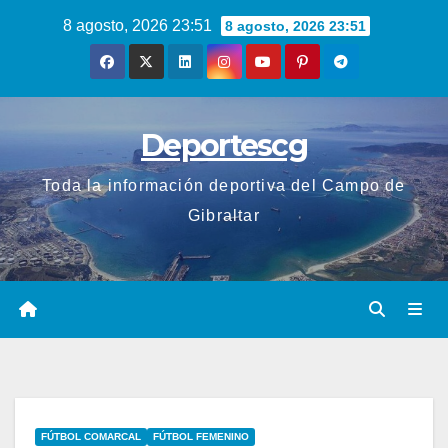
Saltar
8 agosto, 2026 23:51
8 agosto, 2026 23:51
al
contenido
Deportescg
Toda la información deportiva del Campo de
Gibraltar
FÚTBOL COMARCAL
FÚTBOL FEMENINO