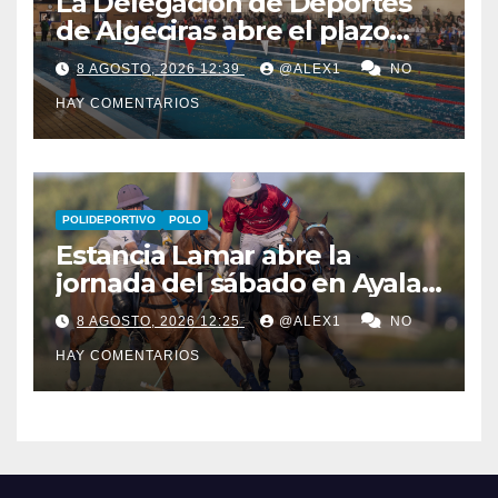
La Delegación de Deportes
de Algeciras abre el plazo
para los cursos municipales
8 AGOSTO, 2026 12:39
@ALEX1
NO
de natación para todas las
HAY COMENTARIOS
edades
POLIDEPORTIVO
POLO
Estancia Lamar abre la
jornada del sábado en Ayala
Polo Club con una
8 AGOSTO, 2026 12:25
@ALEX1
NO
remontada y apurada victoria
HAY COMENTARIOS
sobre Savoir PT