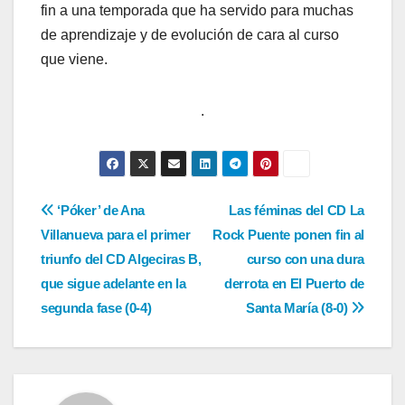
fin a una temporada que ha servido para muchas
de aprendizaje y de evolución de cara al curso
que viene.
.
Navegación
‘Póker’ de Ana
Las féminas del CD La
Villanueva para el primer
Rock Puente ponen fin al
de
triunfo del CD Algeciras B,
curso con una dura
entradas
que sigue adelante en la
derrota en El Puerto de
segunda fase (0-4)
Santa María (8-0)