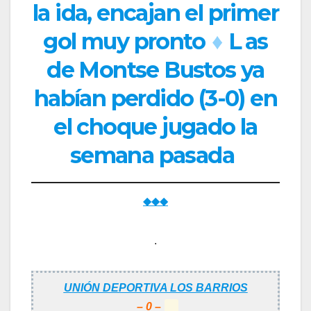
la ida, encajan el primer
gol muy pronto
♦
L
as
de Montse Bustos ya
habían perdido (3-0) en
el choque jugado la
semana pasada
◆◆◆
.
UNIÓN DEPORTIVA LOS BARRIOS
– 0 –