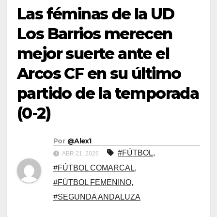
Las féminas de la UD
Los Barrios merecen
mejor suerte ante el
Arcos CF en su último
partido de la temporada
(0-2)
Por
@Alex1
#FÚTBOL
,
ABR 21, 2026
#FÚTBOL COMARCAL
,
#FÚTBOL FEMENINO
,
#SEGUNDA ANDALUZA