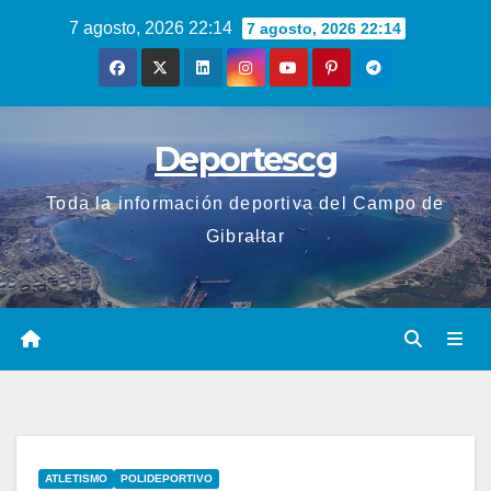
Saltar
7 agosto, 2026 22:14
7 agosto, 2026 22:14
al
contenido
Deportescg
Toda la información deportiva del Campo de
Gibraltar
ATLETISMO
POLIDEPORTIVO