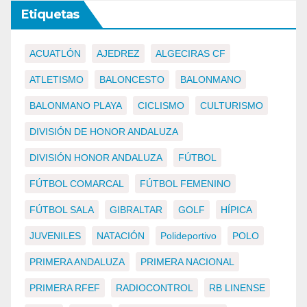
Etiquetas
ACUATLÓN
AJEDREZ
ALGECIRAS CF
ATLETISMO
BALONCESTO
BALONMANO
BALONMANO PLAYA
CICLISMO
CULTURISMO
DIVISIÓN DE HONOR ANDALUZA
DIVISIÓN HONOR ANDALUZA
FÚTBOL
FÚTBOL COMARCAL
FÚTBOL FEMENINO
FÚTBOL SALA
GIBRALTAR
GOLF
HÍPICA
JUVENILES
NATACIÓN
Polideportivo
POLO
PRIMERA ANDALUZA
PRIMERA NACIONAL
PRIMERA RFEF
RADIOCONTROL
RB LINENSE