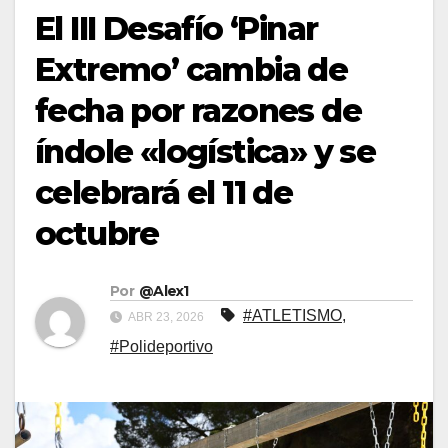
El III Desafío ‘Pinar
Extremo’ cambia de
fecha por razones de
índole «logística» y se
celebrará el 11 de
octubre
Por
@Alex1
#ATLETISMO
,
ABR 23, 2026
#Polideportivo