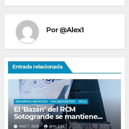
Por
@Alex1
Entrada relacionada
DEPORTES NÁUTICOS
POLIDEPORTIVO
VELA
El ‘Bazán’ del RCM
Sotogrande se mantiene
duodécimo a falta de una
AGO 7, 2026
@ALEX1