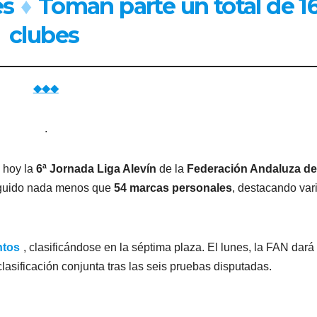
es
♦
Toman parte un total de 1
clubes
◆◆◆
.
 hoy la
6ª Jornada Liga Alevín
de la
Federación Andaluza de
eguido nada menos que
54 marcas personales
, destacando var
ntos
, clasificándose en la séptima plaza. El lunes, la FAN dará
clasificación conjunta tras las seis pruebas disputadas.