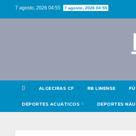
Saltar
7 agosto, 2026 04:55
7 agosto, 2026 04:55
al
contenido
ALGECIRAS CF
RB LINENSE
FÚ
DEPORTES ACUÁTICOS
DEPORTES NÁ