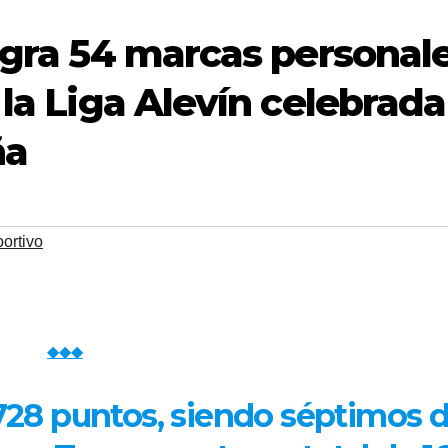
logra 54 marcas personal
 la Liga Alevín celebrada
ña
ortivo
◆◆◆
 728 puntos, siendo séptimos 