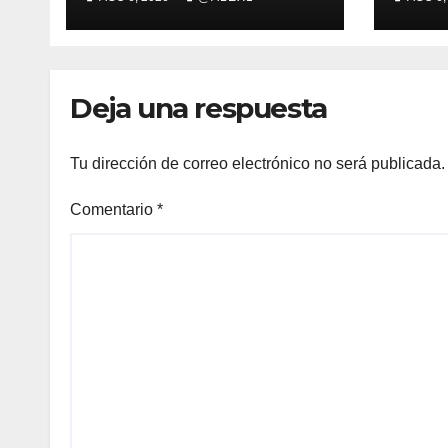
algecireña Ana Alba
anim
Ruiz De Diego, en el
X Ca
Mundial Sub-20
Muje
de 
Deja una respuesta
Tu dirección de correo electrónico no será publicada.
Comentario
*