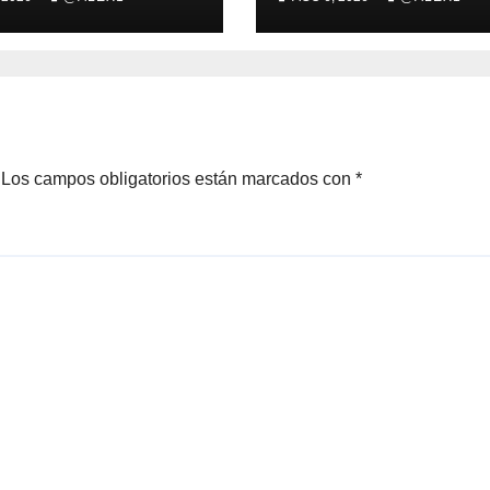
aciones para la
Hacienda) se m
rrera de la
en las semifinal
r a beneficio
del Campeonato
Apron
Málaga Match P
Los campos obligatorios están marcados con
*