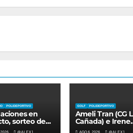
MO
POLIDEPORTIVO
GOLF
POLIDEPORTIVO
aciones en
Ameli Tran (CG 
cto, sorteo de
Cañada) e Irene
los y
García (La
 2026
@ALEX1
AGO 6, 2026
@ALEX1