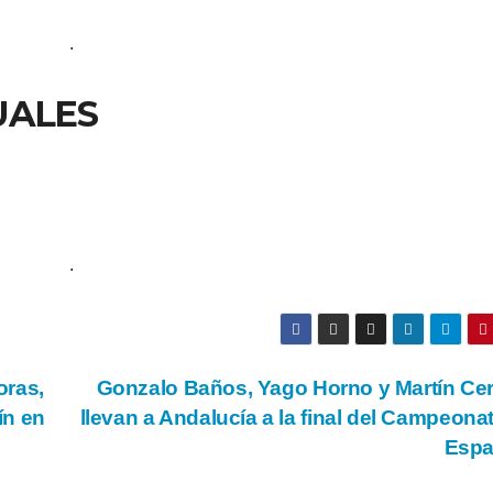
.
UALES
.
oras,
Gonzalo Baños, Yago Horno y Martín Ce
ín en
llevan a Andalucía a la final del Campeona
Esp