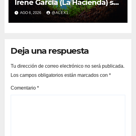
Irene García (La Hacienda) se
meten en las semifinales del
AGO 6, 2026
@ALEX1
Campeonato de Málaga
Match Play
Deja una respuesta
Tu dirección de correo electrónico no será publicada.
Los campos obligatorios están marcados con
*
Comentario
*