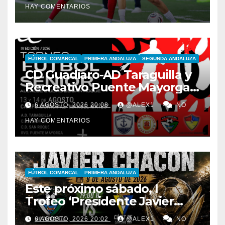
HAY COMENTARIOS
League
FÚTBOL COMARCAL
PRIMERA ANDALUZA
SEGUNDA ANDALUZA
CD Guadiaro-AD Taraguilla y
Recreativo Puente Mayorga-
CD San Roque, semifinales
6 AGOSTO, 2026 20:08
@ALEX1
NO
del IV Trofeo ‘Alcalde’
HAY COMENTARIOS
FÚTBOL COMARCAL
PRIMERA ANDALUZA
Este próximo sábado, I
Trofeo ‘Presidente Javier
Chacón’ con AD Taraguilla,
6 AGOSTO, 2026 20:02
@ALEX1
NO