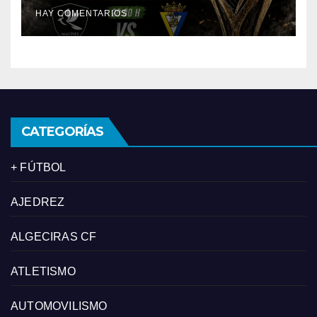
Bruno’s Magpies y el juvenil
HAY COMENTARIOS
del Cádiz CF
CATEGORÍAS
+ FÚTBOL
AJEDREZ
ALGECIRAS CF
ATLETISMO
AUTOMOVILISMO