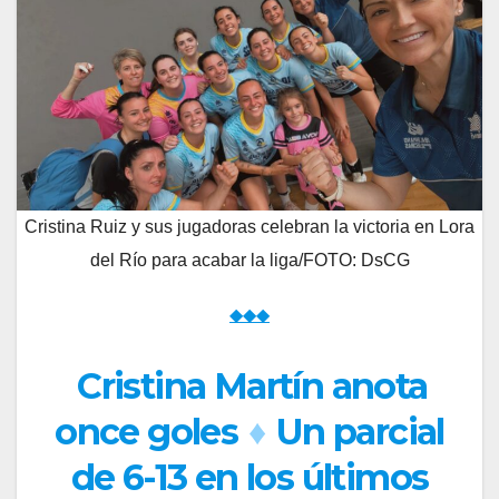
Cristina Ruiz y sus jugadoras celebran la victoria en Lora
del Río para acabar la liga/FOTO: DsCG
◆◆◆
Cristina Martín anota
once goles
♦
Un parcial
de 6-13 en los últimos