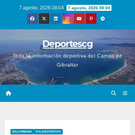
Saltar
7 agosto, 2026 08:04
7 agosto, 2026 08:04
al
contenido
Deportescg
Toda la información deportiva del Campo de
Gibraltar
BALONMANO
POLIDEPORTIVO