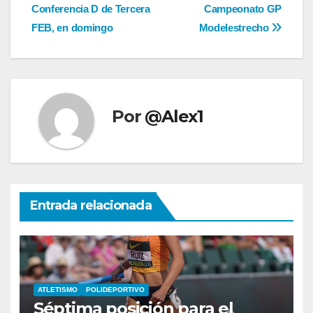
entradas
Conferencia D de Tercera
Campeonato GP
FEB, en domingo
Modelestrecho
Por
@Alex1
Entrada relacionada
ATLETISMO
POLIDEPORTIVO
Séptima posición para el