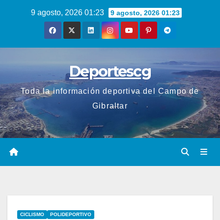
Saltar
9 agosto, 2026 01:23
9 agosto, 2026 01:23
al
contenido
Deportescg
Toda la información deportiva del Campo de
Gibraltar
CICLISMO
POLIDEPORTIVO