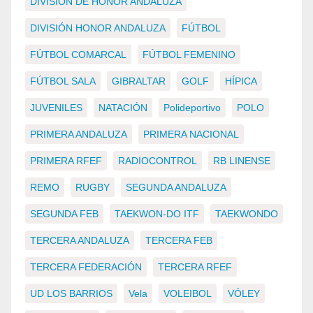
DIVISIÓN DE HONOR ANDALUZA
DIVISIÓN HONOR ANDALUZA
FÚTBOL
FÚTBOL COMARCAL
FÚTBOL FEMENINO
FÚTBOL SALA
GIBRALTAR
GOLF
HÍPICA
JUVENILES
NATACIÓN
Polideportivo
POLO
PRIMERA ANDALUZA
PRIMERA NACIONAL
PRIMERA RFEF
RADIOCONTROL
RB LINENSE
REMO
RUGBY
SEGUNDA ANDALUZA
SEGUNDA FEB
TAEKWON-DO ITF
TAEKWONDO
TERCERA ANDALUZA
TERCERA FEB
TERCERA FEDERACIÓN
TERCERA RFEF
UD LOS BARRIOS
Vela
VOLEIBOL
VÓLEY