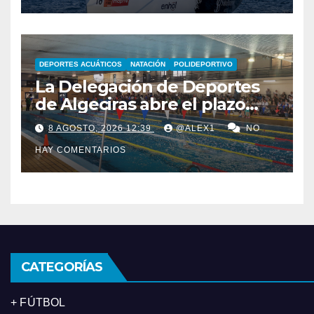
DEPORTES ACUÁTICOS
NATACIÓN
POLIDEPORTIVO
La Delegación de Deportes
de Algeciras abre el plazo
para los cursos municipales
8 AGOSTO, 2026 12:39
@ALEX1
NO
de natación para todas las
HAY COMENTARIOS
edades
CATEGORÍAS
+ FÚTBOL