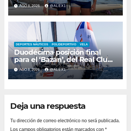
La Línea, campeones de
AGO 8, 2026
@ALEX1
España de Beach Sprint
DEPORTES NÁUTICOS
POLIDEPORTIVO
VELA
Duodécima posición final
para el ‘Bazán’, del Real Club
Marítimo Sotogrande, en la
AGO 8, 2026
@ALEX1
44ª Copa del Rey Mapfre
Deja una respuesta
Tu dirección de correo electrónico no será publicada.
Los campos obligatorios están marcados con
*