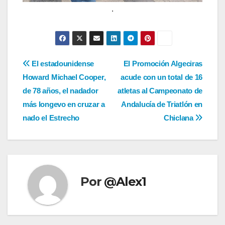
.
Navegación
El estadounidense
El Promoción Algeciras
Howard Michael Cooper,
acude con un total de 16
de
de 78 años, el nadador
atletas al Campeonato de
entradas
más longevo en cruzar a
Andalucía de Triatlón en
nado el Estrecho
Chiclana
Por
@Alex1