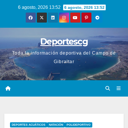
Saltar
6 agosto, 2026 13:52
6 agosto, 2026 13:52
al
contenido
Deportescg
Toda la información deportiva del Campo de
Gibraltar
DEPORTES ACUÁTICOS
NATACIÓN
POLIDEPORTIVO