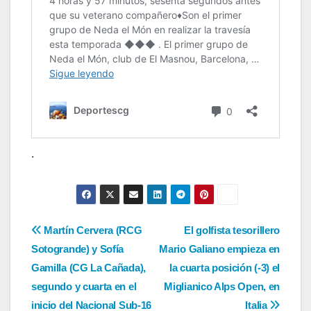
.
Navegación
Martín Cervera (RCG
El golfista tesorillero
Sotogrande) y Sofía
Mario Galiano empieza en
de
Gamilla (CG La Cañada),
la cuarta posición (-3) el
entradas
segundo y cuarta en el
Miglianico Alps Open, en
inicio del Nacional Sub-16
Italia