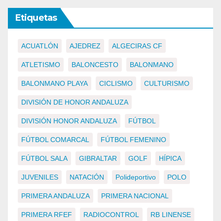
Etiquetas
ACUATLÓN
AJEDREZ
ALGECIRAS CF
ATLETISMO
BALONCESTO
BALONMANO
BALONMANO PLAYA
CICLISMO
CULTURISMO
DIVISIÓN DE HONOR ANDALUZA
DIVISIÓN HONOR ANDALUZA
FÚTBOL
FÚTBOL COMARCAL
FÚTBOL FEMENINO
FÚTBOL SALA
GIBRALTAR
GOLF
HÍPICA
JUVENILES
NATACIÓN
Polideportivo
POLO
PRIMERA ANDALUZA
PRIMERA NACIONAL
PRIMERA RFEF
RADIOCONTROL
RB LINENSE