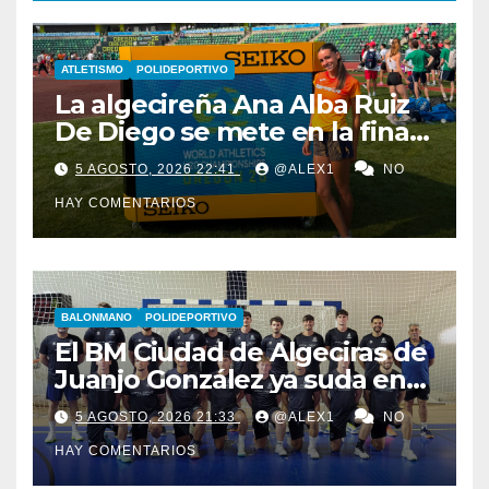
ATLETISMO
POLIDEPORTIVO
La algecireña Ana Alba Ruiz
De Diego se mete en la final
del Mundial Sub-20 con el
5 AGOSTO, 2026 22:41
@ALEX1
NO
Relevo Mixto de 4×400
HAY COMENTARIOS
BALONMANO
POLIDEPORTIVO
El BM Ciudad de Algeciras de
Juanjo González ya suda en
pretemporada con dos
5 AGOSTO, 2026 21:33
@ALEX1
NO
fichajes: Florin Pop y Álex
HAY COMENTARIOS
González