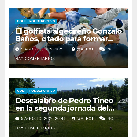
GOLF
POLIDEPORTIVO
El golfista algecireño Gonzalo
Baños, citado para formar
parte del equipo europeo en
5 AGOSTO, 2026 20:51
@ALEX1
NO
el Jacques Léglise Trophy
HAY COMENTARIOS
GOLF
POLIDEPORTIVO
Descalabro de Pedro Tineo
en la segunda jornada del
Reid Trophy y Marcos
5 AGOSTO, 2026 20:46
@ALEX1
NO
Ledesma pasa el corte por
HAY COMENTARIOS
‘los pelos’