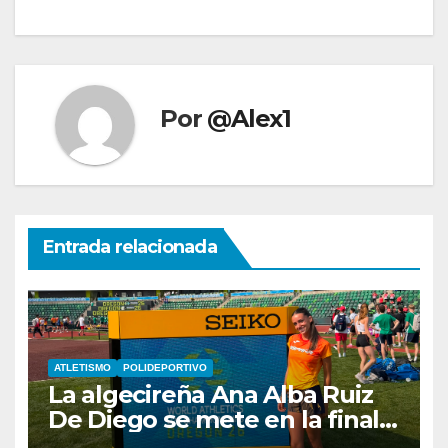
Por
@Alex1
Entrada relacionada
ATLETISMO
POLIDEPORTIVO
La algecireña Ana Alba Ruiz
De Diego se mete en la final
del Mundial Sub-20 con el