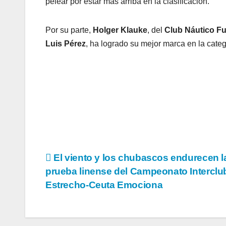
pelear por estar más arriba en la clasificación.
Por su parte,
Holger Klauke
, del
Club Náutico Fu
Luis Pérez
, ha logrado su mejor marca en la cate
Navegación
El viento y los chubascos endurecen l
prueba linense del Campeonato Interclu
de
Estrecho-Ceuta Emociona
entradas