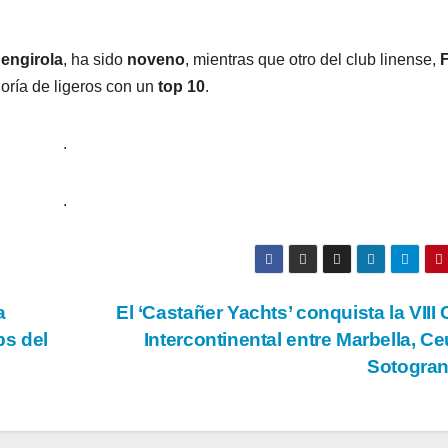
engirola
, ha sido
noveno
, mientras que otro del club linense,
F
goría de ligeros con un
top 10
.
.
.
a
El ‘Castañer Yachts’ conquista la VIII
bs del
Intercontinental entre Marbella, Ce
Sotogra