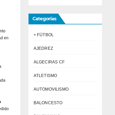
Categorías
nto
+ FÚTBOL
ad en
AJEDREZ
ALGECIRAS CF
a
ATLETISMO
ada
AUTOMOVILISMO
o
BALONCESTO
edido