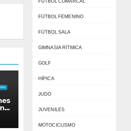
FÚTBOL COMARCAL
FÚTBOL FEMENINO
FÚTBOL SALA
GIMNASIA RÍTMICA
GOLF
HÍPICA
IVO
JUDO
nes
ín
JUVENILES
z e
MOTOCICLISMO
l