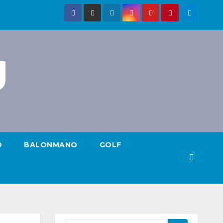
g
O
BALONMANO
GOLF