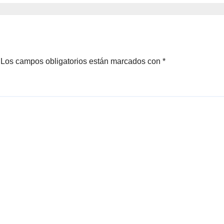
Copa del Rey
Remo de Mar La
re de vela
Línea, en Alcald
Los campos obligatorios están marcados con
*