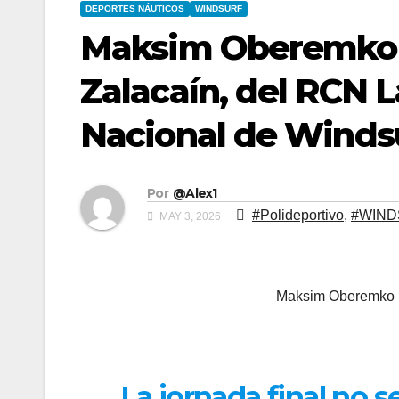
DEPORTES NÁUTICOS
WINDSURF
Maksim Oberemko 
Zalacaín, del RCN La
Nacional de Winds
Por
@Alex1
#Polideportivo
,
#WIND
MAY 3, 2026
Maksim Oberemko R
La jornada final no s