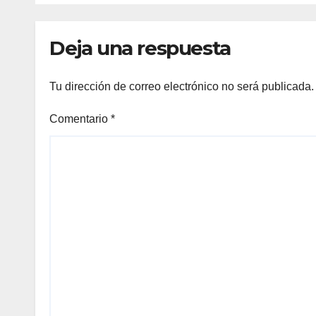
ORC A de la 44ª
44ª 
Copa del Rey
Mapf
Deja una respuesta
Mapfre
Tu dirección de correo electrónico no será publicada.
Comentario
*