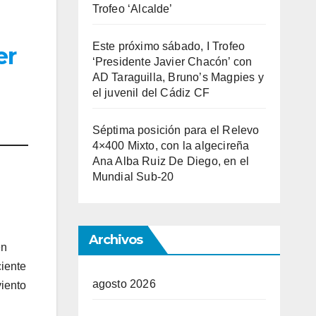
Trofeo ‘Alcalde’
Este próximo sábado, I Trofeo
er
‘Presidente Javier Chacón’ con
AD Taraguilla, Bruno’s Magpies y
el juvenil del Cádiz CF
Séptima posición para el Relevo
4×400 Mixto, con la algecireña
Ana Alba Ruiz De Diego, en el
Mundial Sub-20
Archivos
en
ciente
agosto 2026
viento