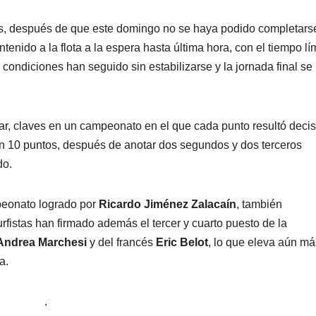
bas, después de que este domingo no se haya podido completars
tenido a la flota a la espera hasta última hora, con el tiempo lí
s condiciones han seguido sin estabilizarse y la jornada final se
r, claves en un campeonato en el que cada punto resultó decis
n 10 puntos, después de anotar dos segundos y dos terceros
do.
peonato logrado por
Ricardo Jiménez Zalacaín
, también
fistas han firmado además el tercer y cuarto puesto de la
Andrea Marchesi
y del francés
Eric Belot
, lo que eleva aún má
a.
.