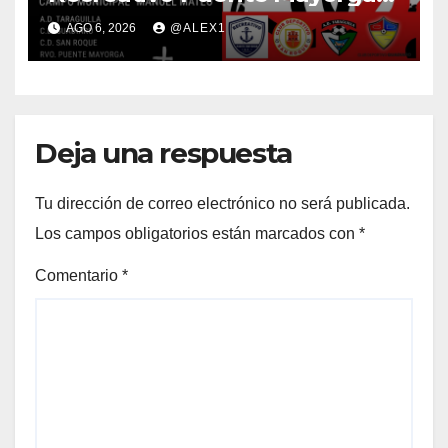
CD San Roque, semifinales
AGO 6, 2026
@ALEX1
del IV Trofeo ‘Alcalde’
Deja una respuesta
Tu dirección de correo electrónico no será publicada.
Los campos obligatorios están marcados con
*
Comentario
*