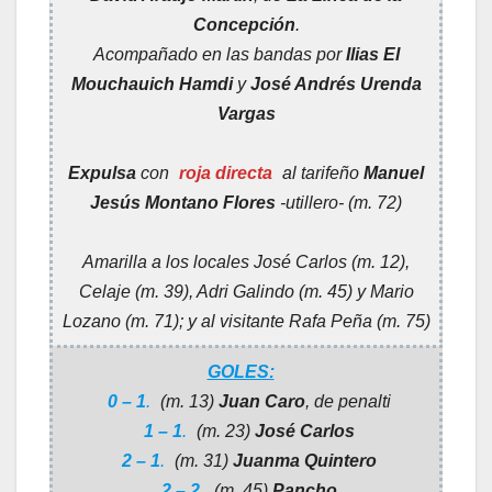
Concepción
.
Acompañado en las bandas por
Ilias El
Mouchauich Hamdi
y
José Andrés Urenda
Vargas
Expulsa
con
roja directa
al tarifeño
Manuel
Jesús Montano Flores
-utillero- (m. 72)
Amarilla a los locales José Carlos (m. 12),
Celaje (m. 39), Adri Galindo (m. 45) y Mario
Lozano (m. 71); y al visitante Rafa Peña (m. 75)
GOLES:
0 – 1
.
(m. 13)
Juan Caro
, de penalti
1 – 1
.
(m. 23)
José Carlos
2 – 1
.
(m. 31)
Juanma Quintero
2 – 2
.
(m. 45)
Pancho