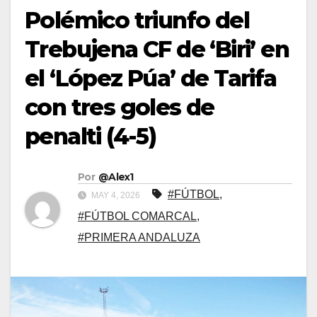
Polémico triunfo del
Trebujena CF de ‘Biri’ en
el ‘López Púa’ de Tarifa
con tres goles de
penalti (4-5)
Por
@Alex1
#FÚTBOL
,
MAY 4, 2026
#FÚTBOL COMARCAL
,
#PRIMERA ANDALUZA