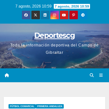
Saltar
7 agosto, 2026 10:59
7 agosto, 2026 10:59
al
contenido
Deportescg
Toda la información deportiva del Campo de
Gibraltar
FÚTBOL COMARCAL
PRIMERA ANDALUZA