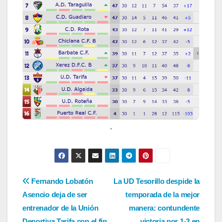
.
Navegación
Fernando Lobatón
La UD Tesorillo despide la
Asencio deja de ser
temporada de la mejor
de
entrenador de la Unión
manera: contundente
Deportiva Tarifa con el fin
victoria por 1-3 en