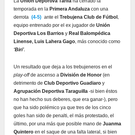
La
Unión Deportiva Tarifa
ha cerrado la
temporada en la
Primera Andaluza
con una
derrota
(4-5)
ante el
Trebujena Club de Fútbol
,
equipo entrenado por el ex jugador de
Unión
Deportiva Los Barrios
y
Real Balompédica
Linense, Luis Lahera Gago
, más conocido como
‘Biri’
.
Un resultado que deja a los trebujeneros en el
play-off
de ascenso a
División de Honor
(en
detrimento de
Club Deportivo Guadiaro
y
Agrupación Deportiva Taraguilla
-si bien éstos
no han hecho sus deberes, que era ganar-), pero
que ha sido polémico ya que tres de los cinco
goles han sido de penalti, el más protestado, el
último, por una más que posible mano de
Juanma
Quintero
en el saque de una falta lateral, si bien