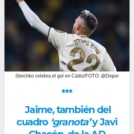
Stoichko celebra el gol en Cádiz/FOTO: @Depor
◆◆◆
Jaime, también del
cuadro
‘granota’
y Javi