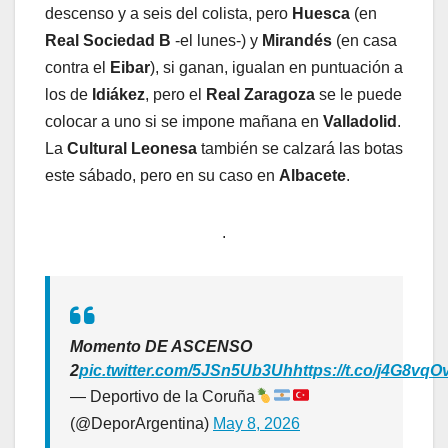
descenso y a seis del colista, pero
Huesca
(en
Real Sociedad B
-el lunes-) y
Mirandés
(en casa
contra el
Eibar
), si ganan, igualan en puntuación a
los de
Idiákez
, pero el
Real Zaragoza
se le puede
colocar a uno si se impone mañana en
Valladolid
.
La
Cultural Leonesa
también se calzará las botas
este sábado, pero en su caso en
Albacete
.
.
Momento DE ASCENSO
2
pic.twitter.com/5JSn5Ub3Uh
https://t.co/j4G8vqO
— Deportivo de la Coruña
(@DeporArgentina)
May 8, 2026