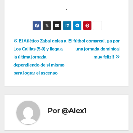
.
Navegación
El Atlético Zabal golea a
El fútbol comarcal, ¡¡a por
Los Califas (5-0) y llega a
una jornada dominical
de
la última jornada
muy feliz!!
entradas
dependiendo de sí mismo
para lograr el ascenso
Por
@Alex1