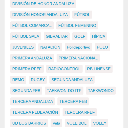
DIVISIÓN DE HONOR ANDALUZA
DIVISIÓN HONOR ANDALUZA
FÚTBOL
FÚTBOL COMARCAL
FÚTBOL FEMENINO
FÚTBOL SALA
GIBRALTAR
GOLF
HÍPICA
JUVENILES
NATACIÓN
Polideportivo
POLO
PRIMERA ANDALUZA
PRIMERA NACIONAL
PRIMERA RFEF
RADIOCONTROL
RB LINENSE
REMO
RUGBY
SEGUNDA ANDALUZA
SEGUNDA FEB
TAEKWON-DO ITF
TAEKWONDO
TERCERA ANDALUZA
TERCERA FEB
TERCERA FEDERACIÓN
TERCERA RFEF
UD LOS BARRIOS
Vela
VOLEIBOL
VÓLEY