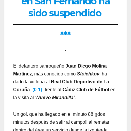
en San Fernando ha
sido suspendido
◆◆◆
.
El delantero sanroqueño
Juan Diego Molina
Martínez
, más conocido como
Stoichkov
, ha
dado la victoria al
Real Club Deportivo de La
Coruña
(0-1)
frente al
Cádiz Club de Fútbol
en
la visita al
‘Nuevo Mirandilla’
.
Un gol, que ha llegado en el minuto 88 ¡¡dos
minutos después de salir al campo!! al rematar
dentro del área un servicio desde la izquierda,