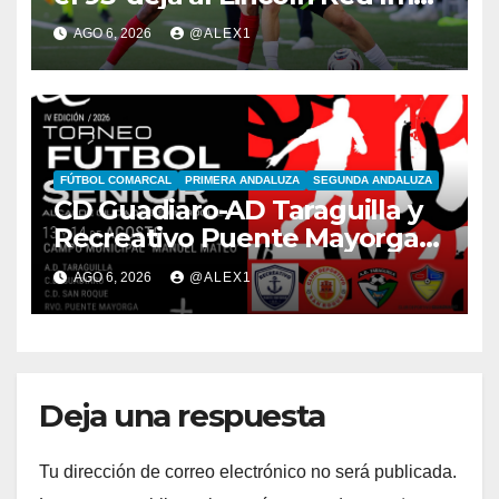
sin victoria (1-1) y tener la
AGO 6, 2026
@ALEX1
ventaja en la Europa League
FÚTBOL COMARCAL
PRIMERA ANDALUZA
SEGUNDA ANDALUZA
CD Guadiaro-AD Taraguilla y
Recreativo Puente Mayorga-
CD San Roque, semifinales
AGO 6, 2026
@ALEX1
del IV Trofeo ‘Alcalde’
Deja una respuesta
Tu dirección de correo electrónico no será publicada.