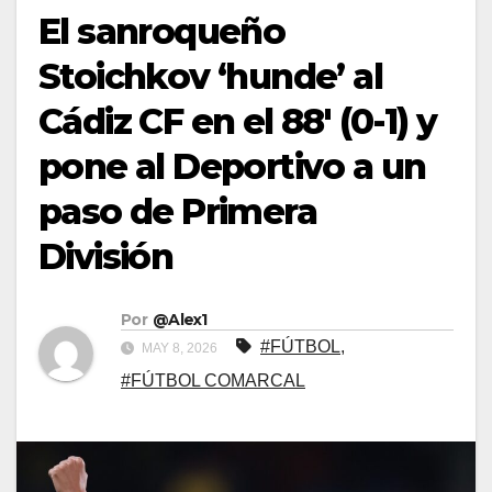
El sanroqueño
Stoichkov ‘hunde’ al
Cádiz CF en el 88′ (0-1) y
pone al Deportivo a un
paso de Primera
División
Por
@Alex1
#FÚTBOL
,
MAY 8, 2026
#FÚTBOL COMARCAL