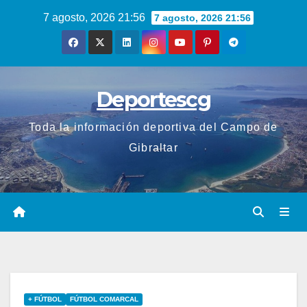
Saltar
7 agosto, 2026 21:56
7 agosto, 2026 21:56
al
contenido
Deportescg
Toda la información deportiva del Campo de
Gibraltar
+ FÚTBOL
FÚTBOL COMARCAL