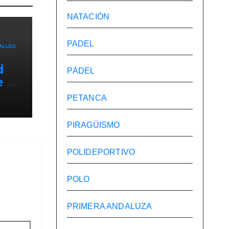
NATACIÓN
PADEL
ALUZA
d
PÁDEL
e el
PETANCA
y
el
PIRAGÜISMO
San
POLIDEPORTIVO
POLO
PRIMERA ANDALUZA