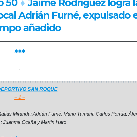
o 50
♦
Jaime Rodríguez logra l
local Adrián Furné, expulsado 
iempo añadido
◆◆◆
.
DEPORTIVO SAN ROQUE
– 1 –
Matías Miranda; Adrián Furné, Manu Tamarit, Carlos Porrúa, Ále
; Juanma Ocaña y Martín Haro