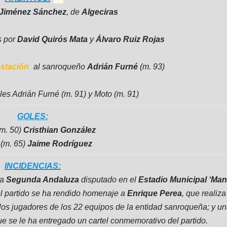
 Jiménez Sánchez
, de
Algeciras
s por
David Quirós Mata
y
Álvaro Ruiz Rojas
stación
al sanroqueño
Adrián Furné
(m. 93)
es Adrián Furné (m. 91) y Moto (m. 91)
GOLES:
(m. 50)
Cristhian González
(m. 65)
Jaime Rodríguez
INCIDENCIAS:
la
Segunda Andaluza
disputado en el
Estadio Municipal ‘Man
l partido se ha rendido homenaje a
Enrique Perea
, que realiza
a los jugadores de los 22 equipos de la entidad sanroqueña; y u
que se le ha entregado un cartel conmemorativo del partido.