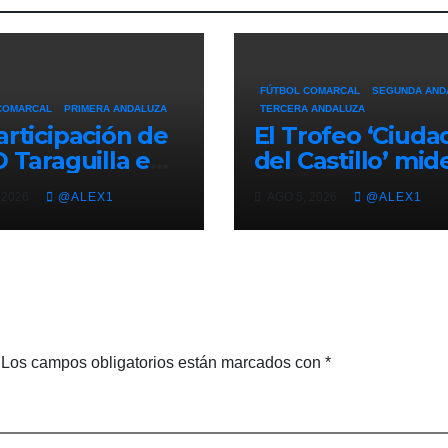
FÚTBOL COMARCAL
SEGUNDA AND
COMARCAL
PRIMERA ANDALUZA
TERCERA ANDALUZA
articipación de
El Trofeo ‘Ciuda
D Taraguilla en
del Castillo’ mid
opa Andaluza
potencial de
 2026
@ALEX1
AGO 5, 2026
@ALEX1
iciona la
Athletic Jimena 
ente edición
del nuevo filial d
IV Trofeo
Club Deportivo 
alde’
Roque
Los campos obligatorios están marcados con
*