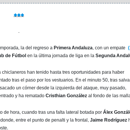
◆◆◆
.
mporada, la del regreso a
Primera Andaluza
, con un empate
(
ub de Fútbol
en la última jornada de liga en la
Segunda Andal
os chiclaneros han tenido hasta tres oportunidades para haber
ado tras el paso por los vestuarios. En el minuto 50, tras salva
 sacado un córner desde la izquierda del ataque, muy pasado,
entrado y ha rematado
Cristhian González
al fondo de las mall
to de hora, cuando tras una falta lateral botada por
Álex Gonzál
onde, entre el punto de penalti y la frontal,
Jaime Rodríguez
oste.