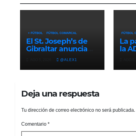
+ FÚTBOL
FÚTBOL COMARCAL
FÚTBOL 
El St. Joseph’s de
La p
Gibraltar anuncia
la A
los fichajes del
la C
AGO 5, 2026
@ALEX1
AGO 5,
meta sanroqueño
cond
Iván Villanueva y del
pres
ex balono Julio
del 
Algar
‘Alc
Deja una respuesta
Tu dirección de correo electrónico no será publicada.
Comentario
*