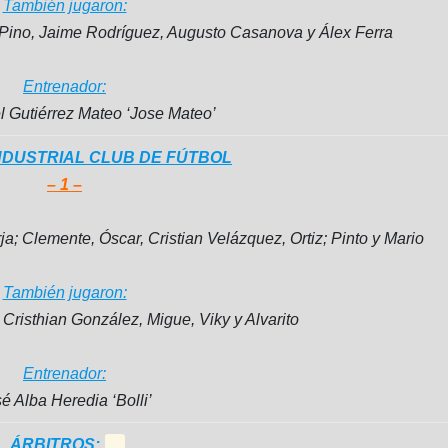
También jugaron:
l Pino, Jaime Rodríguez, Augusto Casanova y Álex Ferra
Entrenador:
 Gutiérrez Mateo ‘Jose Mateo’
NDUSTRIAL
CLUB DE FÚTBOL
– 1 –
rja; Clemente, Óscar, Cristian Velázquez, Ortiz; Pinto y Mario
También jugaron:
 Cristhian González, Migue, Viky y Alvarito
Entrenador:
é Alba Heredia ‘Bolli’
ÁRBITROS: