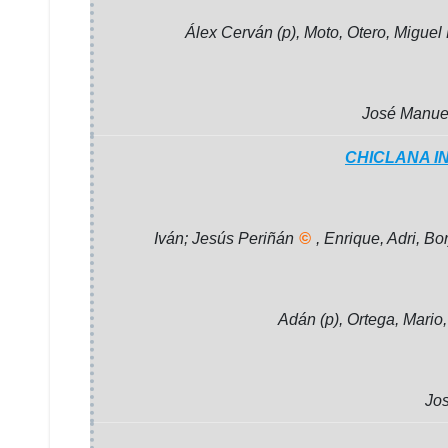
Álex Cerván (p), Moto, Otero, Migue
José Manuel
CHICLANA I
Iván; Jesús Periñán
©
, Enrique, Adri, Bo
Adán (p), Ortega, Mario,
Jos