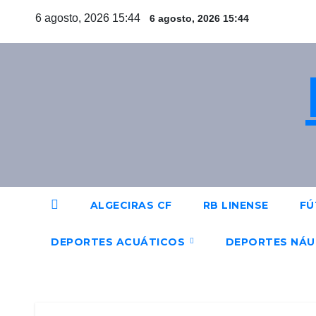
Saltar
6 agosto, 2026 15:44
6 agosto, 2026 15:44
al
contenido
ALGECIRAS CF
RB LINENSE
FÚ
DEPORTES ACUÁTICOS
DEPORTES NÁ