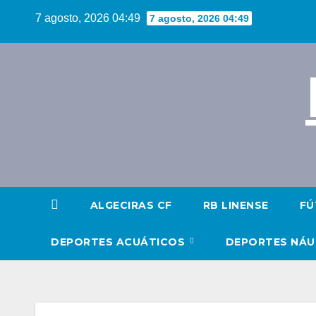
Saltar
7 agosto, 2026 04:49
7 agosto, 2026 04:49
al
contenido
ALGECIRAS CF
RB LINENSE
FÚ
DEPORTES ACUÁTICOS
DEPORTES NÁ