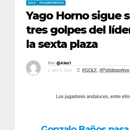
GOLF
POLIDEPORTIVO
Yago Horno sigue s
tres golpes del líde
la sexta plaza
Por
@Alex1
#GOLF
,
#Polideportivo
MAY 9, 2026
Los jugadores andaluces, entre ell
Gonzalo Baños pasa a