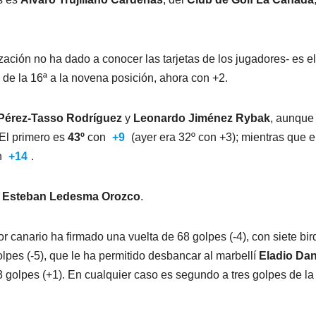
ización no ha dado a conocer las tarjetas de los jugadores- es el
e la 16ª a la novena posición, ahora con +2.
 Pérez-Tasso Rodríguez
y
Leonardo Jiménez Rybak
, aunque
El primero es
43º
con
+9
(ayer era 32º con +3); mientras que e
n
+14
.
y
Esteban Ledesma Orozco
.
or canario ha firmado una vuelta de 68 golpes (-4), con siete bir
lpes (-5), que le ha permitido desbancar al marbellí
Eladio Da
3 golpes (+1). En cualquier caso es segundo a tres golpes de la