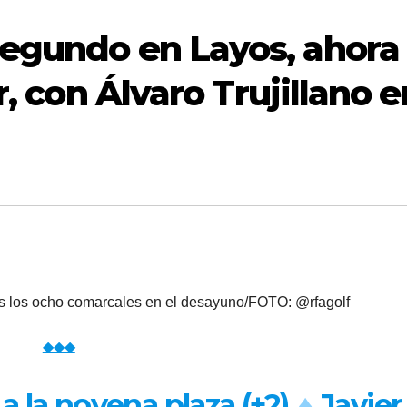
egundo en Layos, ahora
r, con Álvaro Trujillano e
os los ocho comarcales en el desayuno/FOTO: @rfagolf
◆◆◆
 la novena plaza (+2)
♦
Javier