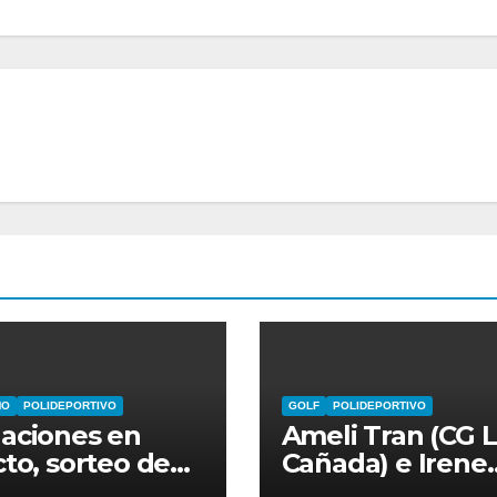
MO
POLIDEPORTIVO
GOLF
POLIDEPORTIVO
aciones en
Ameli Tran (CG 
cto, sorteo de
Cañada) e Irene
los y
García (La