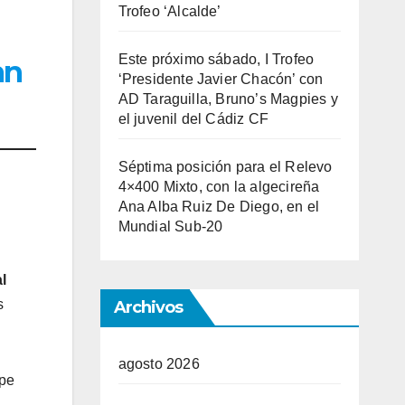
Trofeo ‘Alcalde’
Este próximo sábado, I Trofeo
an
‘Presidente Javier Chacón’ con
AD Taraguilla, Bruno’s Magpies y
el juvenil del Cádiz CF
Séptima posición para el Relevo
4×400 Mixto, con la algecireña
Ana Alba Ruiz De Diego, en el
Mundial Sub-20
l
s
Archivos
agosto 2026
lpe
,