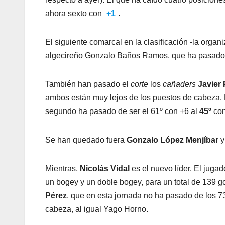
ahora sexto con
+1
.
El siguiente comarcal en la clasificación -la organ
algecireño Gonzalo Baños Ramos, que ha pasado d
También han pasado el
corte
los
cañaders
Javier
ambos están muy lejos de los puestos de cabeza. 
segundo ha pasado de ser el 61º con +6 al
45º
co
Se han quedado fuera
Gonzalo López Menjíbar
Mientras,
Nicolás Vidal
es el nuevo líder. El jugad
un bogey y un doble bogey, para un total de 139 go
Pérez
, que en esta jornada no ha pasado de los 7
cabeza, al igual Yago Horno.