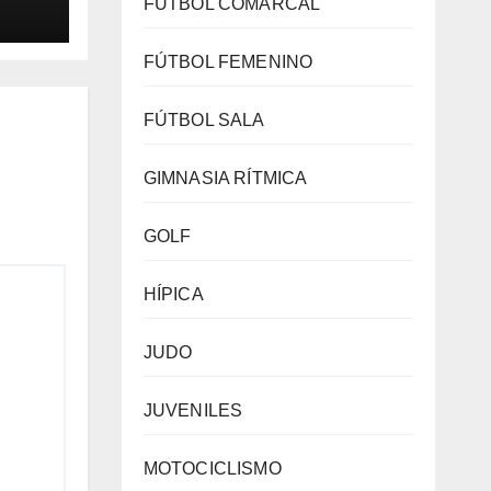
FÚTBOL COMARCAL
eten
es
FÚTBOL FEMENINO
 de
lay
FÚTBOL SALA
GIMNASIA RÍTMICA
GOLF
HÍPICA
JUDO
JUVENILES
MOTOCICLISMO