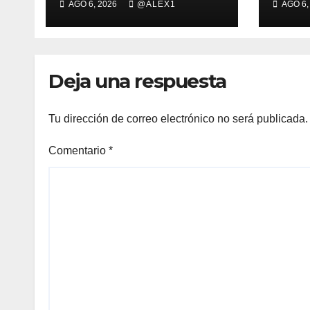
AGO 6, 2026
@ALEX1
AGO 6,
algecireña Ana Alba
anim
Ruiz De Diego, en el
X Ca
Mundial Sub-20
Muje
de 
Deja una respuesta
Tu dirección de correo electrónico no será publicada.
Comentario
*