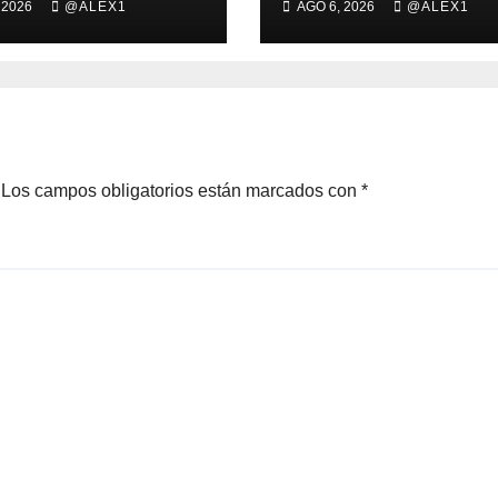
 2026
@ALEX1
AGO 6, 2026
@ALEX1
aciones para la
Hacienda) se m
rrera de la
en las semifinal
r a beneficio
del Campeonato
Apron
Málaga Match P
Los campos obligatorios están marcados con
*