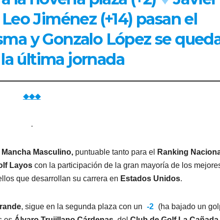
 Leo Jiménez (+14) pasan el
sma y Gonzalo López se qued
 la última jornada
◆◆◆
.
a Mancha Masculino,
puntuable tanto para el
Ranking Naciona
olf Layos
con la participación de la gran mayoría de los mejore
los que desarrollan su carrera en
Estados Unidos
.
grande
, sigue en la segunda plaza con un
-2
(ha bajado un go
es es
Álvaro Trujillano Cárdenas
, del
Club de Golf La Cañada