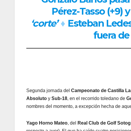
Pérez-Tasso (+9) y
‘corte’
♦
Esteban Lede
fuera de
Segunda jornada del
Campeonato de Castilla L
Absoluto
y
Sub-18
, en el recorrido toledano de
G
nombres del momento, a excepción hecha de aquel
Yago Horno Mateo
, del
Real Club de Golf Soto
respecto a ayer). El que ha caído cuatro posicion