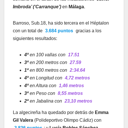
Imbroda’ (‘Carranque’)
en
Málaga
.
Barroso, Sub.18, ha sido tercera en el Héptalon
con un total de
3.684 puntos
gracias a los
siguientes resultados:
4ª
en 100 vallas con
17.51
3ª
en 200 metros con
27.59
1ª
en 800 metros con
2:34.64
4ª
en Longitud con
4,72 metros
4ª
en Altura con
1,46 metros
3ª
en Peso con
8,55 metros
2ª
en Jabalina con
23,10 metros
La algecireña ha quedado por detrás de
Emma
Gil Valera
(Polideportivo Olimpo Cádiz) con
3.836 puntos
; y
Lucía Robles Sánchez