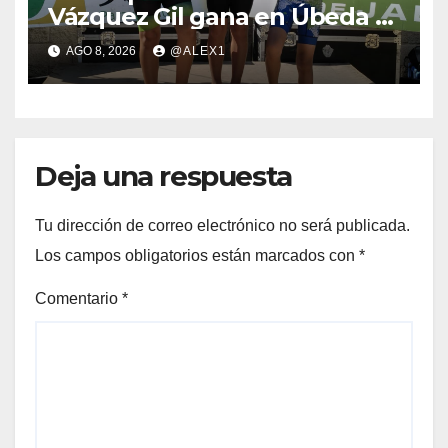
Vázquez Gil gana en Úbeda y
se proclama subcampeón de
AGO 8, 2026
@ALEX1
Andalucía de acuatlón
Deja una respuesta
Tu dirección de correo electrónico no será publicada.
Los campos obligatorios están marcados con
*
Comentario
*