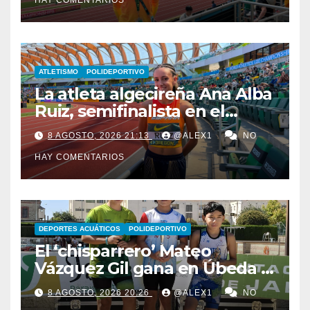
Mundo Sub-20
ATLETISMO
POLIDEPORTIVO
La atleta algecireña Ana Alba
Ruiz, semifinalista en el
Mundial Sub-20 con el relevo
8 AGOSTO, 2026 21:13
@ALEX1
NO
4×400 femenino
HAY COMENTARIOS
DEPORTES ACUÁTICOS
POLIDEPORTIVO
El ‘chisparrero’ Mateo
Vázquez Gil gana en Úbeda y
se proclama subcampeón de
8 AGOSTO, 2026 20:26
@ALEX1
NO
Andalucía de acuatlón