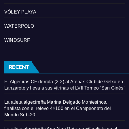
VÓLEY PLAYA
WATERPOLO
WINDSURF
RECENT
El Algeciras CF derrota (2-3) al Arenas Club de Getxo en
Lanzarote y lleva a sus vitrinas el LVII Torneo ‘San Ginés’
La atleta algecireña Marina Delgado Montesinos,
finalista con el relevo 4×100 en el Campeonato del
Mundo Sub-20
La atleta algecireña Ana Alba Ruiz, semifinalista en el