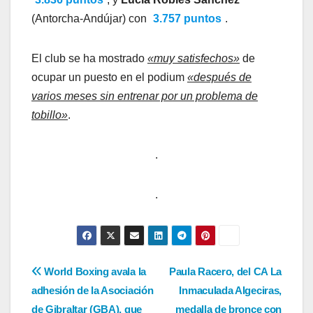
(Antorcha-Andújar) con
3.757 puntos
.
El club se ha mostrado
«muy satisfechos»
de
ocupar un puesto en el podium
«después de
varios meses sin entrenar por un problema de
tobillo»
.
.
.
Navegación
World Boxing avala la
Paula Racero, del CA La
adhesión de la Asociación
Inmaculada Algeciras,
de
de Gibraltar (GBA), que
medalla de bronce con