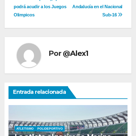
entradas
podrá acudir a los Juegos
Andalucía en el Nacional
Olimpicos
Sub-16
Por
@Alex1
Entrada relacionada
ATLETISMO
POLIDEPORTIVO