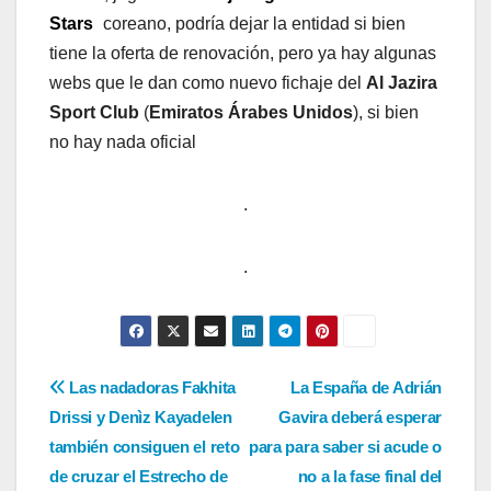
Stars
coreano, podría dejar la entidad si bien
tiene la oferta de renovación, pero ya hay algunas
webs que le dan como nuevo fichaje del
Al Jazira
Sport Club
(
Emiratos Árabes Unidos
), si bien
no hay nada oficial
.
.
Navegación
Las nadadoras Fakhita
La España de Adrián
Drissi y Denìz Kayadelen
Gavira deberá esperar
de
también consiguen el reto
para para saber si acude o
entradas
de cruzar el Estrecho de
no a la fase final del