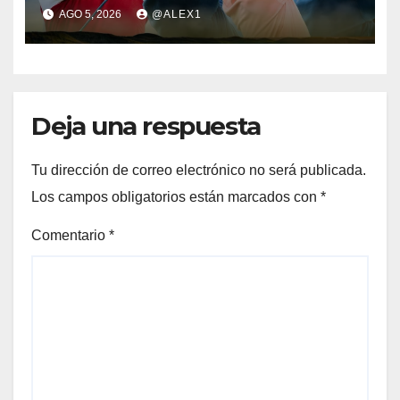
parte del equipo europeo en
AGO 5, 2026
@ALEX1
el Jacques Léglise Trophy
Deja una respuesta
Tu dirección de correo electrónico no será publicada.
Los campos obligatorios están marcados con
*
Comentario
*