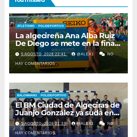
ATLETISMO
POLIDEPORTIVO
La algecireña Ana Alba Ruiz
De Diego se mete en la final
del Mundial Sub-20 con el
5 AGOSTO, 2026 22:41
@ALEX1
NO
Relevo Mixto de 4×400
HAY COMENTARIOS
BALONMANO
POLIDEPORTIVO
El BM Ciudad de Algeciras de
Juanjo González ya suda en
pretemporada con dos
5 AGOSTO, 2026 21:33
@ALEX1
NO
fichajes: Florin Pop y Álex
HAY COMENTARIOS
González