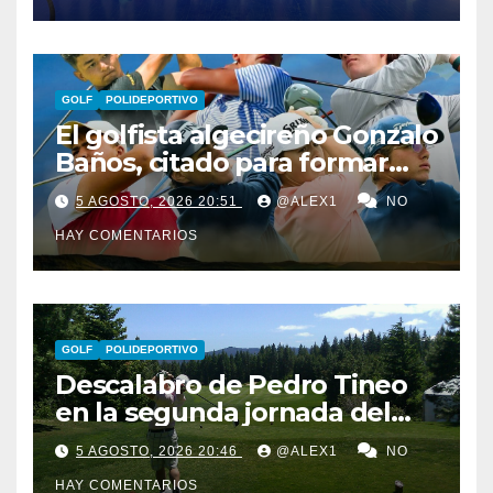
GOLF
POLIDEPORTIVO
El golfista algecireño Gonzalo
Baños, citado para formar
parte del equipo europeo en
5 AGOSTO, 2026 20:51
@ALEX1
NO
el Jacques Léglise Trophy
HAY COMENTARIOS
GOLF
POLIDEPORTIVO
Descalabro de Pedro Tineo
en la segunda jornada del
Reid Trophy y Marcos
5 AGOSTO, 2026 20:46
@ALEX1
NO
Ledesma pasa el corte por
HAY COMENTARIOS