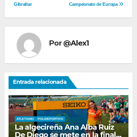
Gibraltar
Campeonato de Europa
Por
@Alex1
Entrada relacionada
ATLETISMO
POLIDEPORTIVO
La algecireña Ana Alba Ruiz
De Diego se mete en la final