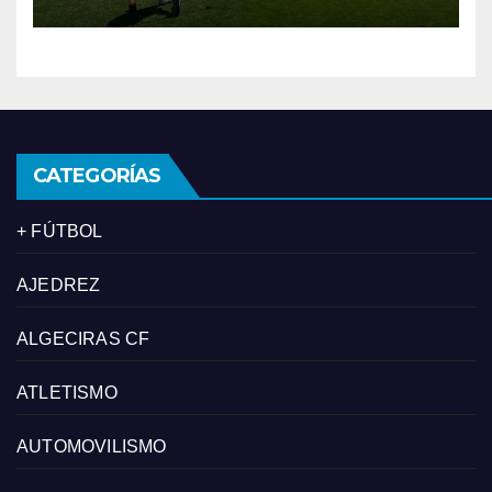
‘los pelos’
CATEGORÍAS
+ FÚTBOL
AJEDREZ
ALGECIRAS CF
ATLETISMO
AUTOMOVILISMO