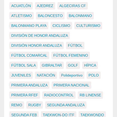
ACUATLÓN
AJEDREZ
ALGECIRAS CF
ATLETISMO
BALONCESTO
BALONMANO
BALONMANO PLAYA
CICLISMO
CULTURISMO
DIVISIÓN DE HONOR ANDALUZA
DIVISIÓN HONOR ANDALUZA
FÚTBOL
FÚTBOL COMARCAL
FÚTBOL FEMENINO
FÚTBOL SALA
GIBRALTAR
GOLF
HÍPICA
JUVENILES
NATACIÓN
Polideportivo
POLO
PRIMERA ANDALUZA
PRIMERA NACIONAL
PRIMERA RFEF
RADIOCONTROL
RB LINENSE
REMO
RUGBY
SEGUNDA ANDALUZA
SEGUNDA FEB
TAEKWON-DO ITF
TAEKWONDO