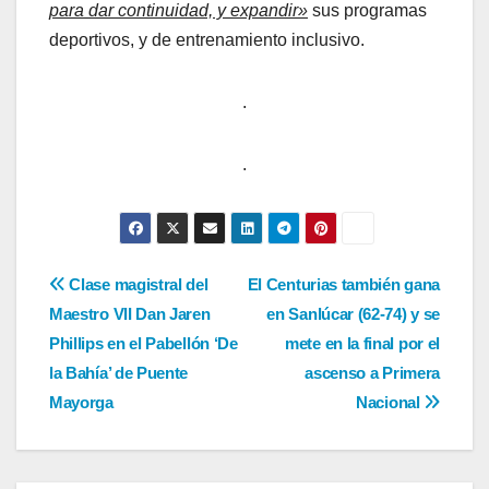
para dar continuidad, y expandir»
sus programas
deportivos, y de entrenamiento inclusivo.
.
.
Navegación
Clase magistral del
El Centurias también gana
Maestro VII Dan Jaren
en Sanlúcar (62-74) y se
de
Phillips en el Pabellón ‘De
mete en la final por el
entradas
la Bahía’ de Puente
ascenso a Primera
Mayorga
Nacional