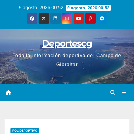
Saltar
9 agosto, 2026 00:52
9 agosto, 2026 00:52
al
contenido
Deportescg
Toda la información deportiva del Campo de
Gibraltar
POLIDEPORTIVO