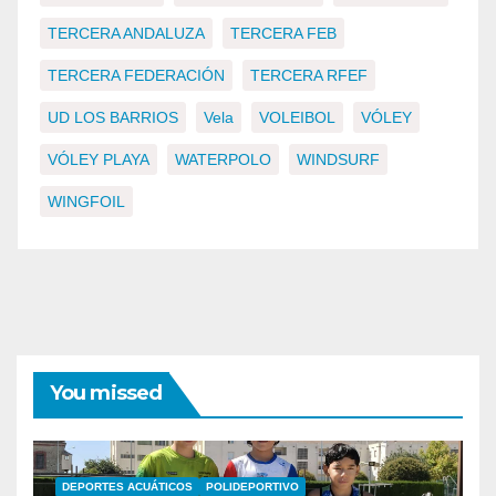
TERCERA ANDALUZA
TERCERA FEB
TERCERA FEDERACIÓN
TERCERA RFEF
UD LOS BARRIOS
Vela
VOLEIBOL
VÓLEY
VÓLEY PLAYA
WATERPOLO
WINDSURF
WINGFOIL
You missed
DEPORTES ACUÁTICOS
POLIDEPORTIVO