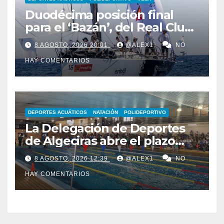
Duodécima posición final
para el ‘Bazán’, del Real Club
Marítimo Sotogrande, en la
8 AGOSTO, 2026 20:01
@ALEX1
NO
44ª Copa del Rey Mapfre
HAY COMENTARIOS
DEPORTES ACUÁTICOS
NATACIÓN
POLIDEPORTIVO
La Delegación de Deportes
de Algeciras abre el plazo
para los cursos municipales
8 AGOSTO, 2026 12:39
@ALEX1
NO
de natación para todas las
HAY COMENTARIOS
edades