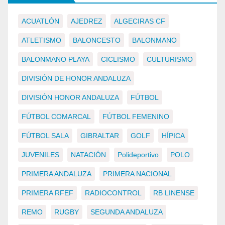
ACUATLÓN
AJEDREZ
ALGECIRAS CF
ATLETISMO
BALONCESTO
BALONMANO
BALONMANO PLAYA
CICLISMO
CULTURISMO
DIVISIÓN DE HONOR ANDALUZA
DIVISIÓN HONOR ANDALUZA
FÚTBOL
FÚTBOL COMARCAL
FÚTBOL FEMENINO
FÚTBOL SALA
GIBRALTAR
GOLF
HÍPICA
JUVENILES
NATACIÓN
Polideportivo
POLO
PRIMERA ANDALUZA
PRIMERA NACIONAL
PRIMERA RFEF
RADIOCONTROL
RB LINENSE
REMO
RUGBY
SEGUNDA ANDALUZA