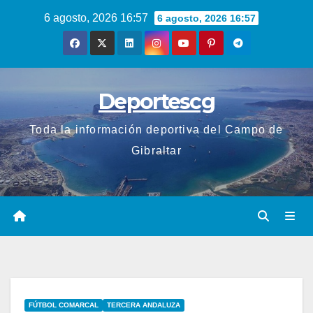
Saltar
6 agosto, 2026 16:57
6 agosto, 2026 16:57
al
contenido
Deportescg
Toda la información deportiva del Campo de
Gibraltar
FÚTBOL COMARCAL
TERCERA ANDALUZA