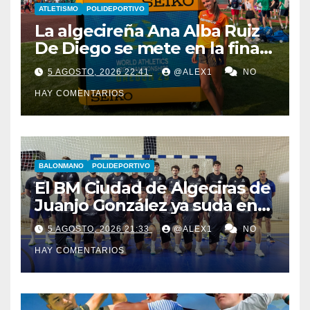
ATLETISMO
POLIDEPORTIVO
La algecireña Ana Alba Ruiz
De Diego se mete en la final
del Mundial Sub-20 con el
5 AGOSTO, 2026 22:41
@ALEX1
NO
Relevo Mixto de 4×400
HAY COMENTARIOS
BALONMANO
POLIDEPORTIVO
El BM Ciudad de Algeciras de
Juanjo González ya suda en
pretemporada con dos
5 AGOSTO, 2026 21:33
@ALEX1
NO
fichajes: Florin Pop y Álex
HAY COMENTARIOS
González