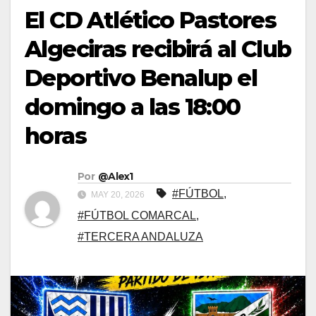
El CD Atlético Pastores
Algeciras recibirá al Club
Deportivo Benalup el
domingo a las 18:00
horas
Por
@Alex1
#FÚTBOL
,
MAY 20, 2026
#FÚTBOL COMARCAL
,
#TERCERA ANDALUZA