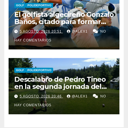
GOLF
POLIDEPORTIVO
El golfista algecireño Gonzalo
Baños, citado para formar
parte del equipo europeo en
5 AGOSTO, 2026 20:51
@ALEX1
NO
el Jacques Léglise Trophy
HAY COMENTARIOS
GOLF
POLIDEPORTIVO
Descalabro de Pedro Tineo
en la segunda jornada del
Reid Trophy y Marcos
5 AGOSTO, 2026 20:46
@ALEX1
NO
Ledesma pasa el corte por
HAY COMENTARIOS
‘los pelos’