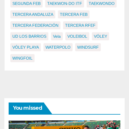
SEGUNDA FEB
TAEKWON-DO ITF
TAEKWONDO
TERCERA ANDALUZA
TERCERA FEB
TERCERA FEDERACIÓN
TERCERA RFEF
UD LOS BARRIOS
Vela
VOLEIBOL
VÓLEY
VÓLEY PLAYA
WATERPOLO
WINDSURF
WINGFOIL
You missed