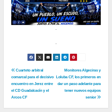
.
.
Navegación
Cuarteto arbitral
Monitores Algeciras y
comarcal para el decisivo
Loluba CF, los primeros en
de
encuentro en Jerez entre
dar un paso adelante para
entradas
el CD Guadalcacín y el
tener nuevos equipos
Arcos CF
senior