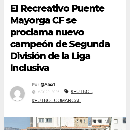
El Recreativo Puente
Mayorga CF se
proclama nuevo
campeón de Segunda
División de la Liga
Inclusiva
Por
@Alex1
#FÚTBOL
,
MAY 20, 2026
#FÚTBOL COMARCAL