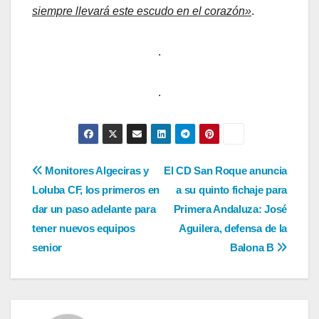
siempre llevará este escudo en el corazón»
.
.
.
Navegación
Monitores Algeciras y
El CD San Roque anuncia
Loluba CF, los primeros en
a su quinto fichaje para
de
dar un paso adelante para
Primera Andaluza: José
entradas
tener nuevos equipos
Aguilera, defensa de la
senior
Balona B