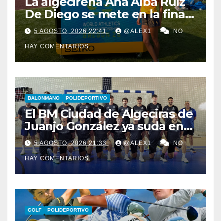
La algecireña Ana Alba Ruiz
De Diego se mete en la final
del Mundial Sub-20 con el
5 AGOSTO, 2026 22:41
@ALEX1
NO
Relevo Mixto de 4×400
HAY COMENTARIOS
BALONMANO
POLIDEPORTIVO
El BM Ciudad de Algeciras de
Juanjo González ya suda en
pretemporada con dos
5 AGOSTO, 2026 21:33
@ALEX1
NO
fichajes: Florin Pop y Álex
HAY COMENTARIOS
González
GOLF
POLIDEPORTIVO