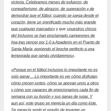
victoria. Celebramos meses de esfuerzo, de
compañerismo, de abrazos, de superación y de
demostrar que el fútbol, cuando se juega desde el
corazón, tiene un significado mucho más grande
que cualquier marcador»
y que
«nuestros chicos
del Inclusivo se han proclamado campeones de
liga tras vencer por 1-0 a Apadenis en el Puerto de
Santa María, poniendo el broche perfecto a una
temporada que jamás olvidaremos»
.
«Porque en el fútbol inclusivo lo importante no es
solo ganar… Lo importante es ver cómo disfrutan,
cómo crecen juntos, cómo se apoyan unos a otros
y cómo son capaces de emocionarnos cada fin de
semana con su ilusión y sus ganas de jugar. Y
aun así, este grupo se merecía un día como éste.
Se merecía sentir el orgullo de levantar un