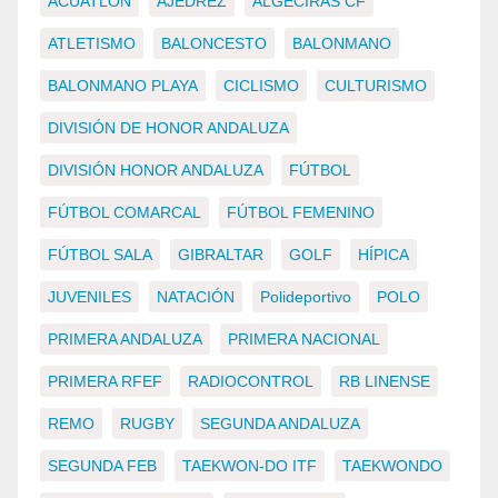
ACUATLÓN
AJEDREZ
ALGECIRAS CF
ATLETISMO
BALONCESTO
BALONMANO
BALONMANO PLAYA
CICLISMO
CULTURISMO
DIVISIÓN DE HONOR ANDALUZA
DIVISIÓN HONOR ANDALUZA
FÚTBOL
FÚTBOL COMARCAL
FÚTBOL FEMENINO
FÚTBOL SALA
GIBRALTAR
GOLF
HÍPICA
JUVENILES
NATACIÓN
Polideportivo
POLO
PRIMERA ANDALUZA
PRIMERA NACIONAL
PRIMERA RFEF
RADIOCONTROL
RB LINENSE
REMO
RUGBY
SEGUNDA ANDALUZA
SEGUNDA FEB
TAEKWON-DO ITF
TAEKWONDO