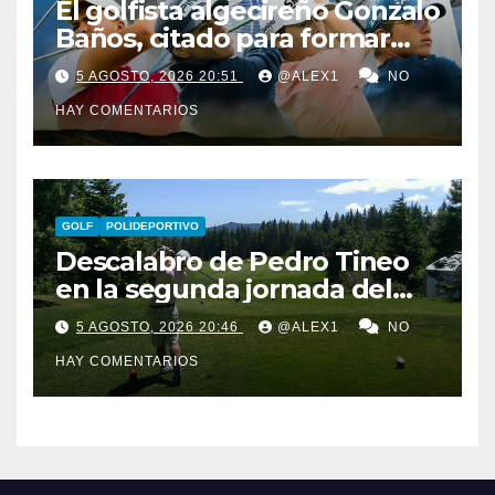
El golfista algecireño Gonzalo
Baños, citado para formar
parte del equipo europeo en
5 AGOSTO, 2026 20:51
@ALEX1
NO
el Jacques Léglise Trophy
HAY COMENTARIOS
GOLF
POLIDEPORTIVO
Descalabro de Pedro Tineo
en la segunda jornada del
Reid Trophy y Marcos
5 AGOSTO, 2026 20:46
@ALEX1
NO
Ledesma pasa el corte por
HAY COMENTARIOS
‘los pelos’