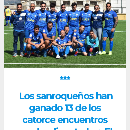
◆◆◆
Los sanroqueños han
ganado 13 de los
catorce encuentros