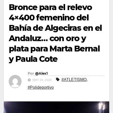
Bronce para el relevo
4×400 femenino del
Bahía de Algeciras en el
Andaluz… con oro y
plata para Marta Bernal
y Paula Cote
Por
@Alex1
#ATLETISMO
,
MAY 24, 2026
#Polideportivo