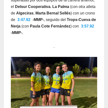
superadas por dos equipos de la carrera anterior,
el
Delsur Cooperativa. La Palma
(con otra atleta
de
Algeciras
,
Marta Bernal Sellés
) con un crono
de
3:47.92
-MMP-
, seguido del
Trops-Cueva de
Nerja
(con
Paula Cote Fernández
) con
3:57.92
-MMP-
.
.