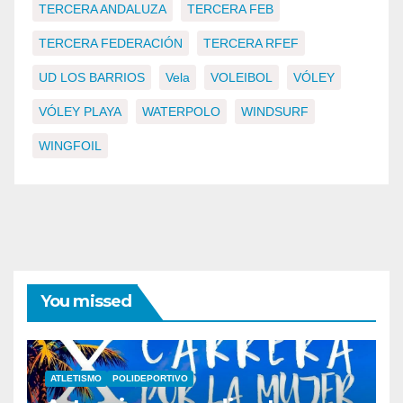
TERCERA ANDALUZA
TERCERA FEB
TERCERA FEDERACIÓN
TERCERA RFEF
UD LOS BARRIOS
Vela
VOLEIBOL
VÓLEY
VÓLEY PLAYA
WATERPOLO
WINDSURF
WINGFOIL
You missed
ATLETISMO
POLIDEPORTIVO