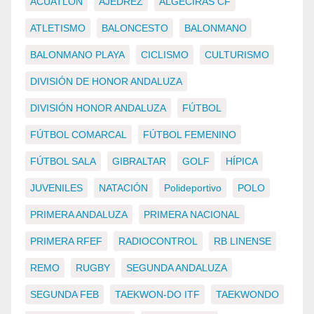
ACUATLÓN
AJEDREZ
ALGECIRAS CF
ATLETISMO
BALONCESTO
BALONMANO
BALONMANO PLAYA
CICLISMO
CULTURISMO
DIVISIÓN DE HONOR ANDALUZA
DIVISIÓN HONOR ANDALUZA
FÚTBOL
FÚTBOL COMARCAL
FÚTBOL FEMENINO
FÚTBOL SALA
GIBRALTAR
GOLF
HÍPICA
JUVENILES
NATACIÓN
Polideportivo
POLO
PRIMERA ANDALUZA
PRIMERA NACIONAL
PRIMERA RFEF
RADIOCONTROL
RB LINENSE
REMO
RUGBY
SEGUNDA ANDALUZA
SEGUNDA FEB
TAEKWON-DO ITF
TAEKWONDO