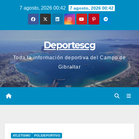
Saltar
7 agosto, 2026 00:42
7 agosto, 2026 00:42
al
contenido
Deportescg
Toda la información deportiva del Campo de
Gibraltar
ATLETISMO
POLIDEPORTIVO