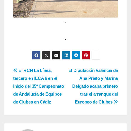
.
.
Navegación
El RCN La Línea,
El Diputación Valencia de
tercero en ILCA 6 en el
Ana Prieto y Marina
de
inicio del 35º Campeonato
Delgado acaba primero
entradas
de Andalucía de Equipos
tras el arranque del
de Clubes en Cádiz
Europeo de Clubes