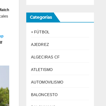
Match
cales
Categorías
+ FÚTBOL
up
lf
AJEDREZ
ALGECIRAS CF
ATLETISMO
AUTOMOVILISMO
BALONCESTO