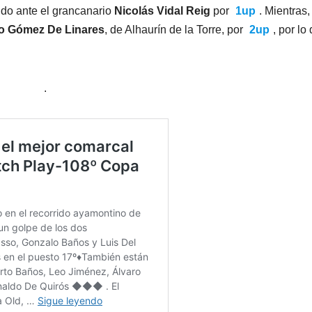
ido ante el grancanario
Nicolás Vidal Reig
por
1up
. Mientras,
o Gómez De Linares
, de Alhaurín de la Torre, por
2up
, por lo
.
.