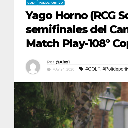
GOLF
POLIDEPORTIVO
Yago Horno (RCG S
semifinales del C
Match Play-108º Co
Por
@Alex1
#GOLF
,
#Polideporti
MAY 24, 2026