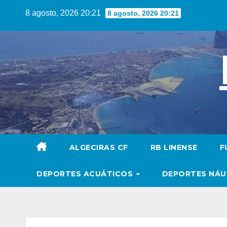
Saltar
8 agosto, 2026 20:21
8 agosto, 2026 20:21
al
contenido
ALGECIRAS CF
RB LINENSE
F
DEPORTES ACUÁTICOS
DEPORTES NÁ