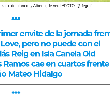
alo -de blanco- y Alberto, de verde/FOTO: @rfegolf
◆◆◆
imer envite de la jornada fren
 Love, pero no puede con el
ás Reig en Isla Canela Old
 Ramos cae en cuartos frente 
ño Mateo Hidalgo
◆◆◆
.