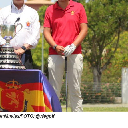
emifinales
/FOTO: @rfegolf