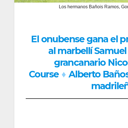
Los hermanos Bañois Ramos, Gonz
El onubense gana el pr
al marbellí Samuel
grancanario Nicol
Course
♦
Alberto Baños
madrile