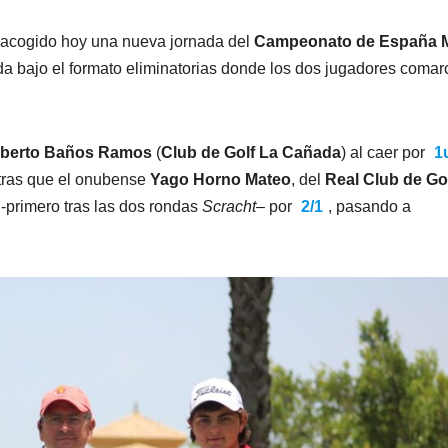
 acogido hoy una nueva jornada del
Campeonato de España 
da bajo el formato eliminatorias donde los dos jugadores comar
lberto Baños Ramos
(
Club de Golf La Cañada
) al caer por
1
tras que el onubense
Yago Horno Mateo
, del
Real Club de Go
-primero tras las dos rondas
Scracht
– por
2/1
, pasando a