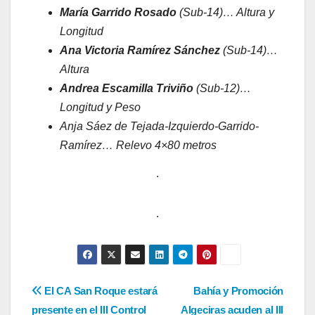
María Garrido Rosado
(Sub-14)… Altura y
Longitud
Ana Victoria Ramírez Sánchez
(Sub-14)…
Altura
Andrea Escamilla Triviño
(Sub-12)…
Longitud y Peso
Anja Sáez de Tejada-Izquierdo-Garrido-
Ramírez… Relevo 4×80 metros
.
.
Navegación
El CA San Roque estará
Bahía y Promoción
presente en el III Control
Algeciras acuden al III