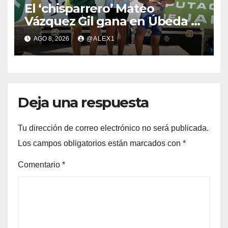
El ‘chisparrero’ Mateo
Vázquez Gil gana en Úbeda y
se proclama subcampeón de
AGO 8, 2026
@ALEX1
Andalucía de acuatlón
Deja una respuesta
Tu dirección de correo electrónico no será publicada.
Los campos obligatorios están marcados con
*
Comentario
*