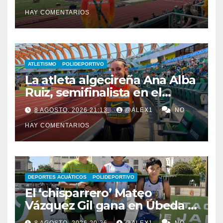
en el Campeonato del
HAY COMENTARIOS
Mundo Sub-20
ATLETISMO
POLIDEPORTIVO
La atleta algecireña Ana Alba
Ruiz, semifinalista en el
Mundial Sub-20 con el relevo
8 AGOSTO, 2026 21:13
@ALEX1
NO
4×400 femenino
HAY COMENTARIOS
DEPORTES ACUÁTICOS
POLIDEPORTIVO
El ‘chisparrero’ Mateo
Vázquez Gil gana en Úbeda y
se proclama subcampeón de
8 AGOSTO, 2026 20:26
@ALEX1
NO