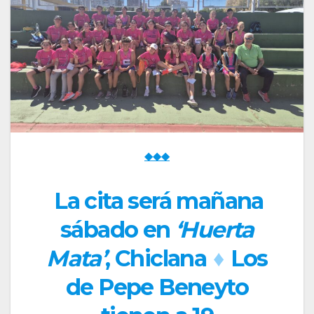
◆◆◆
La cita será mañana
sábado en
‘Huerta
Mata’
, Chiclana
♦
Los
de Pepe Beneyto