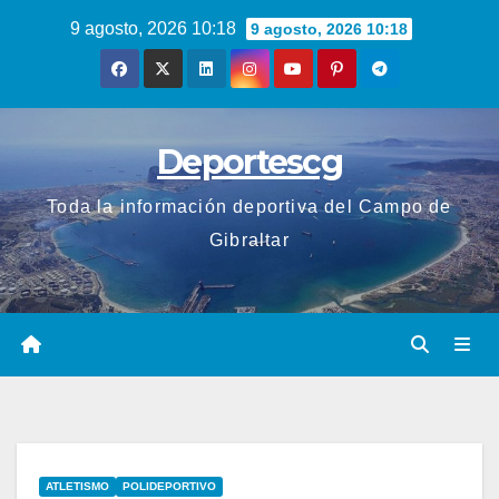
Saltar
9 agosto, 2026 10:18
9 agosto, 2026 10:18
al
contenido
Deportescg
Toda la información deportiva del Campo de
Gibraltar
ATLETISMO
POLIDEPORTIVO