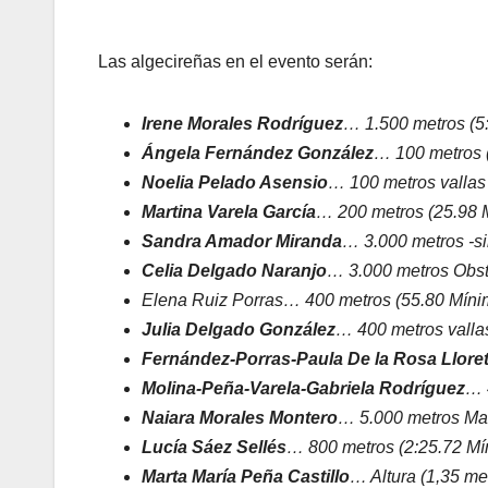
Las algecireñas en el evento serán:
Irene Morales Rodríguez
… 1.500 metros (5
Ángela Fernández González
… 100 metros 
Noelia Pelado Asensio
… 100 metros vallas
Martina Varela García
… 200 metros (25.98 
Sandra Amador Miranda
… 3.000 metros -s
Celia Delgado Naranjo
… 3.000 metros Obst
Elena Ruiz Porras… 400 metros (55.80 Míni
Julia Delgado González
… 400 metros valla
Fernández-Porras-Paula De la Rosa Llore
Molina-Peña-Varela-Gabriela Rodríguez
… 
Naiara Morales Montero
… 5.000 metros Mar
Lucía Sáez Sellés
… 800 metros (2:25.72 M
Marta María Peña Castillo
… Altura (1,35 m