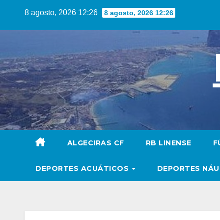
Saltar
8 agosto, 2026 12:26
8 agosto, 2026 12:26
al
contenido
ALGECIRAS CF
RB LINENSE
F
DEPORTES ACUÁTICOS
DEPORTES NÁ