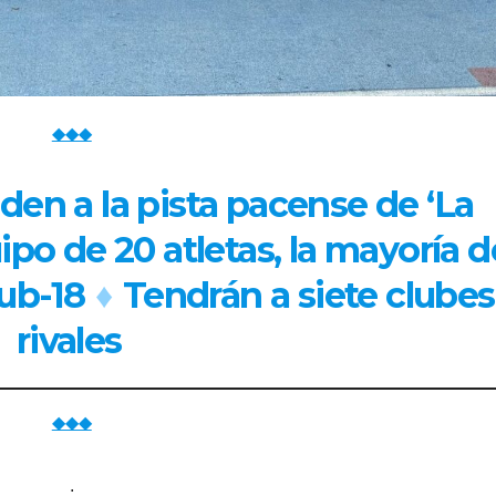
◆◆◆
den a la pista pacense de ‘La
ipo de 20 atletas, la mayoría d
Sub-18
♦
Tendrán a siete clubes
rivales
◆◆◆
.