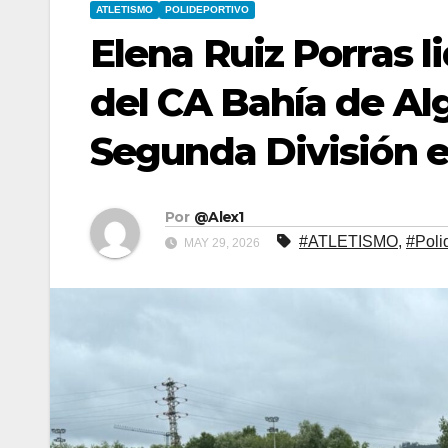
ATLETISMO
POLIDEPORTIVO
Elena Ruiz Porras l
del CA Bahía de Alg
Segunda División 
Por
@Alex1
#ATLETISMO
,
#Poli
MAY 29, 2026