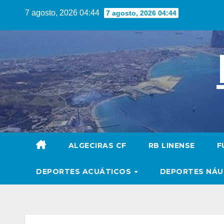
Saltar
7 agosto, 2026 04:44
7 agosto, 2026 04:44
al
contenido
ALGECIRAS CF
RB LINENSE
F
DEPORTES ACUÁTICOS
DEPORTES NÁ