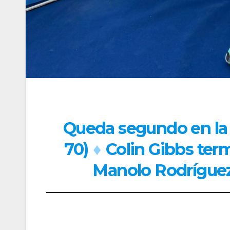
Queda segundo en la 
70)
♦
Colin Gibbs term
Manolo Rodríguez 