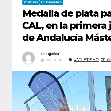
ATLETISMO
POLIDEPORTIVO
Medalla de plata pa
CAL, en la primera
de Andalucía Mást
Por
@Alex1
#ATLETISMO
,
#Poli
MAY 30, 2026