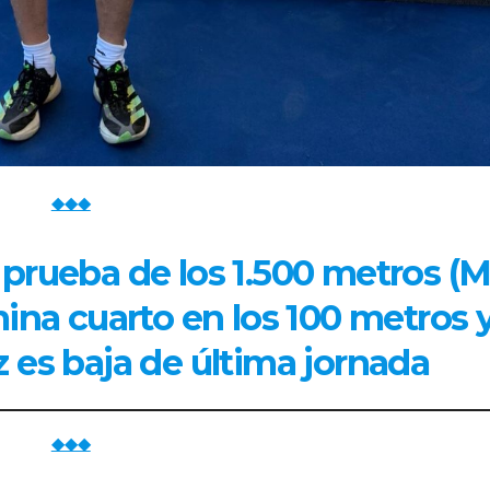
◆◆◆
prueba de los 1.500 metros (M
ina cuarto en los 100 metros 
es baja de última jornada
◆◆◆