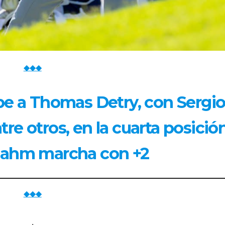
◆◆◆
pe a Thomas Detry, con Sergi
tre otros, en la cuarta posició
Rahm marcha con +2
◆◆◆
.