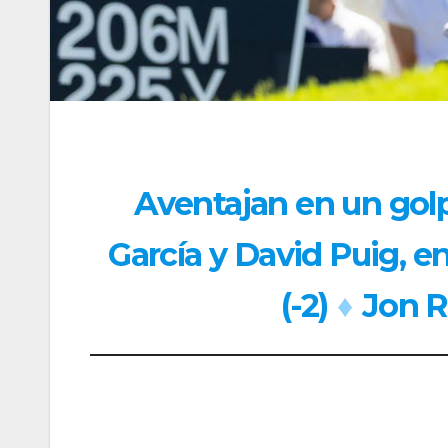
Aventajan en un gol
García y David Puig, en
(-2)
♦
Jon 