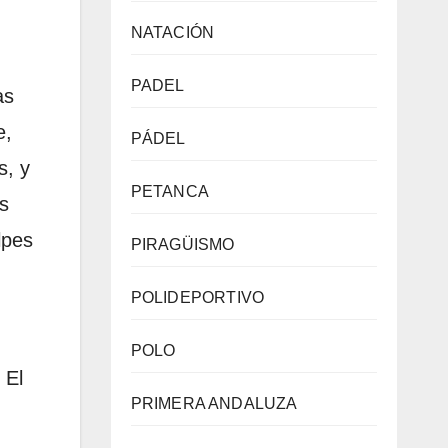
NATACIÓN
PADEL
as
e,
PÁDEL
s, y
PETANCA
s
lpes
PIRAGÜISMO
POLIDEPORTIVO
POLO
. El
PRIMERA ANDALUZA