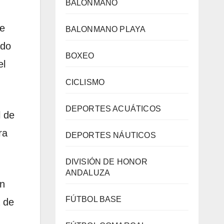
BALONMANO
ue
BALONMANO PLAYA
ido
BOXEO
el
CICLISMO
DEPORTES ACUÁTICOS
l de
ra
DEPORTES NÁUTICOS
DIVISIÓN DE HONOR
ANDALUZA
en
FÚTBOL BASE
a de