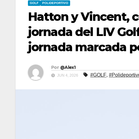
GOLF
POLIDEPORTIVO
Hatton y Vincent, c
jornada del LIV Go
jornada marcada po
Por
@Alex1
#GOLF
,
#Polideportiv
JUN 4, 2026