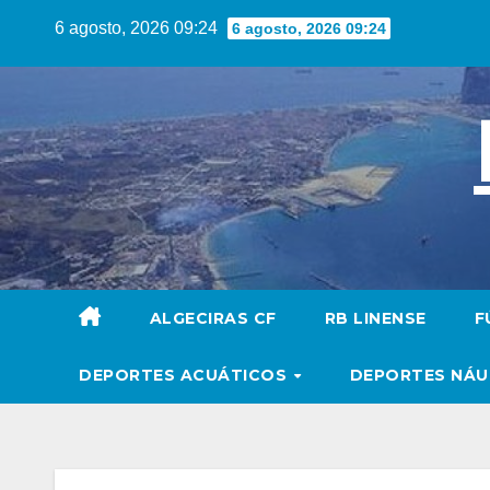
Saltar
6 agosto, 2026 09:24
6 agosto, 2026 09:24
al
contenido
ALGECIRAS CF
RB LINENSE
F
DEPORTES ACUÁTICOS
DEPORTES NÁ