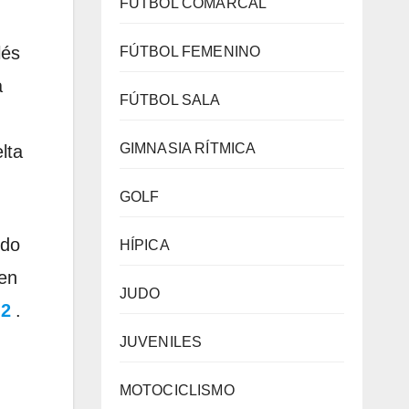
FÚTBOL COMARCAL
lés
FÚTBOL FEMENINO
a
FÚTBOL SALA
GIMNASIA RÍTMICA
lta
GOLF
ido
HÍPICA
 en
JUDO
+2
.
JUVENILES
MOTOCICLISMO