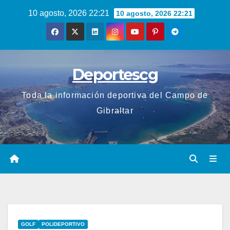
Saltar
10 agosto, 2026 22:21
10 agosto, 2026 22:21
al
contenido
Deportescg
Toda la información deportiva del Campo de
Gibraltar
GOLF
POLIDEPORTIVO