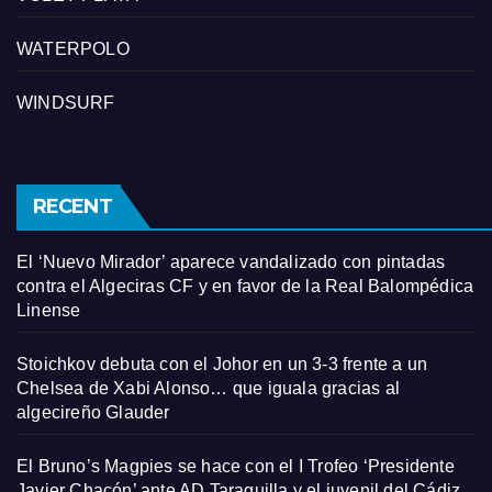
WATERPOLO
WINDSURF
RECENT
El ‘Nuevo Mirador’ aparece vandalizado con pintadas
contra el Algeciras CF y en favor de la Real Balompédica
Linense
Stoichkov debuta con el Johor en un 3-3 frente a un
Chelsea de Xabi Alonso… que iguala gracias al
algecireño Glauder
El Bruno’s Magpies se hace con el I Trofeo ‘Presidente
Javier Chacón’ ante AD Taraguilla y el juvenil del Cádiz