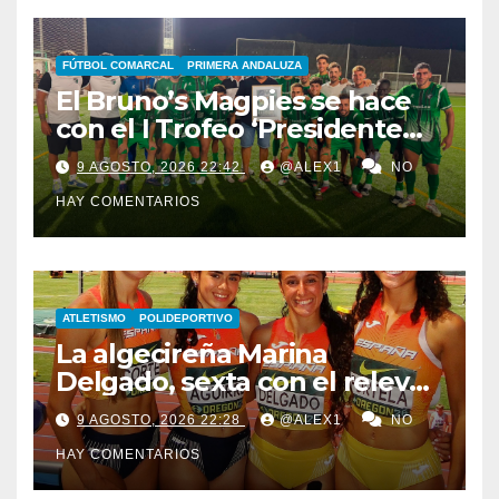
FÚTBOL COMARCAL
PRIMERA ANDALUZA
El Bruno’s Magpies se hace
con el I Trofeo ‘Presidente
Javier Chacón’ ante AD
9 AGOSTO, 2026 22:42
@ALEX1
NO
Taraguilla y el juvenil del
HAY COMENTARIOS
Cádiz CV
ATLETISMO
POLIDEPORTIVO
La algecireña Marina
Delgado, sexta con el relevo
4×100 femenino español en
9 AGOSTO, 2026 22:28
@ALEX1
NO
el Mundial Sub-20 de Eugene
HAY COMENTARIOS