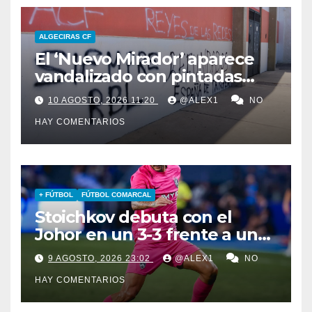
ALGECIRAS CF
El ‘Nuevo Mirador’ aparece
vandalizado con pintadas
contra el Algeciras CF y en
10 AGOSTO, 2026 11:20
@ALEX1
NO
favor de la Real Balompédica
HAY COMENTARIOS
Linense
+ FÚTBOL
FÚTBOL COMARCAL
Stoichkov debuta con el
Johor en un 3-3 frente a un
Chelsea de Xabi Alonso… que
9 AGOSTO, 2026 23:02
@ALEX1
NO
iguala gracias al algecireño
HAY COMENTARIOS
Glauder