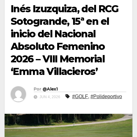
Inés Izuzquiza, del RCG
Sotogrande, 15ª en el
inicio del Nacional
Absoluto Femenino
2026 – VIII Memorial
‘Emma Villacieros’
Por
@Alex1
#GOLF
,
#Polideportivo
JUN 4, 2026