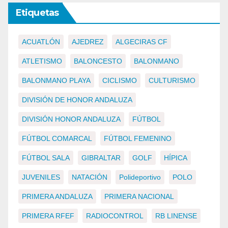
Etiquetas
ACUATLÓN
AJEDREZ
ALGECIRAS CF
ATLETISMO
BALONCESTO
BALONMANO
BALONMANO PLAYA
CICLISMO
CULTURISMO
DIVISIÓN DE HONOR ANDALUZA
DIVISIÓN HONOR ANDALUZA
FÚTBOL
FÚTBOL COMARCAL
FÚTBOL FEMENINO
FÚTBOL SALA
GIBRALTAR
GOLF
HÍPICA
JUVENILES
NATACIÓN
Polideportivo
POLO
PRIMERA ANDALUZA
PRIMERA NACIONAL
PRIMERA RFEF
RADIOCONTROL
RB LINENSE