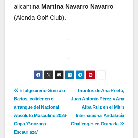
alicantina
Martina Navarro Navarro
(Alenda Golf Club).
.
.
Navegación
El algecireño Gonzalo
Triunfos de Ana Prieto,
Baños, colíder en el
Juan Antonio Pérez y Ana
de
arranque del Nacional
Alba Ruiz en el Mitin
entradas
Absoluto Masculino 2026-
Internacional Andalucía
Copa ‘Gonzaga
Challenger en Granada
Escauriaza’