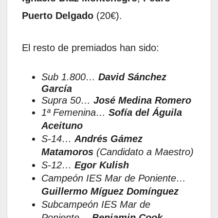
Puerto Delgado
(20€).
El resto de premiados han sido:
Sub 1.800…
David Sánchez
García
Supra 50…
José Medina Romero
1ª Femenina…
Sofía del Águila
Aceituno
S-14…
Andrés Gámez
Matamoros
(Candidato a Maestro)
S-12…
Egor Kulish
Campeón IES Mar de Poniente…
Guillermo Míguez Domínguez
Subcampeón IES Mar de
Poniente…
Benjamin Cook