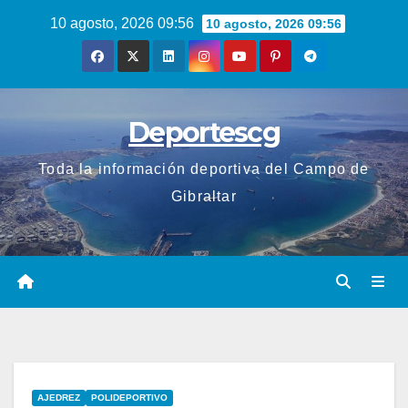
Saltar
10 agosto, 2026 09:56
10 agosto, 2026 09:56
al
contenido
Deportescg
Toda la información deportiva del Campo de
Gibraltar
AJEDREZ
POLIDEPORTIVO