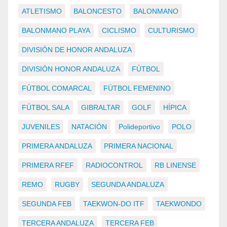
ATLETISMO
BALONCESTO
BALONMANO
BALONMANO PLAYA
CICLISMO
CULTURISMO
DIVISIÓN DE HONOR ANDALUZA
DIVISIÓN HONOR ANDALUZA
FÚTBOL
FÚTBOL COMARCAL
FÚTBOL FEMENINO
FÚTBOL SALA
GIBRALTAR
GOLF
HÍPICA
JUVENILES
NATACIÓN
Polideportivo
POLO
PRIMERA ANDALUZA
PRIMERA NACIONAL
PRIMERA RFEF
RADIOCONTROL
RB LINENSE
REMO
RUGBY
SEGUNDA ANDALUZA
SEGUNDA FEB
TAEKWON-DO ITF
TAEKWONDO
TERCERA ANDALUZA
TERCERA FEB