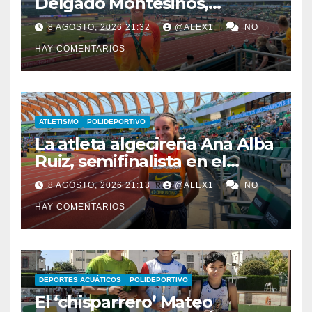
Delgado Montesinos,
finalista con el relevo 4×100
8 AGOSTO, 2026 21:32
@ALEX1
NO
en el Campeonato del
HAY COMENTARIOS
Mundo Sub-20
ATLETISMO
POLIDEPORTIVO
La atleta algecireña Ana Alba
Ruiz, semifinalista en el
Mundial Sub-20 con el relevo
8 AGOSTO, 2026 21:13
@ALEX1
NO
4×400 femenino
HAY COMENTARIOS
DEPORTES ACUÁTICOS
POLIDEPORTIVO
El ‘chisparrero’ Mateo