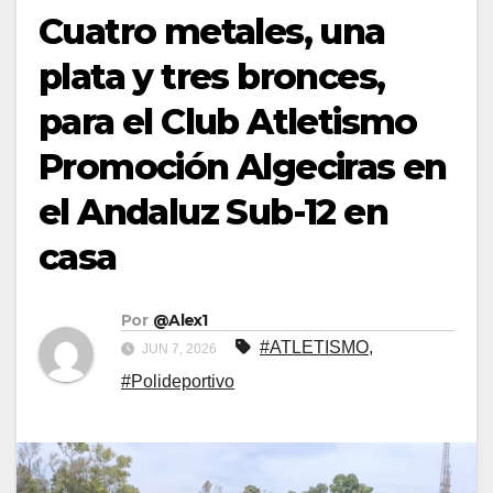
Cuatro metales, una
plata y tres bronces,
para el Club Atletismo
Promoción Algeciras en
el Andaluz Sub-12 en
casa
Por
@Alex1
#ATLETISMO
,
JUN 7, 2026
#Polideportivo