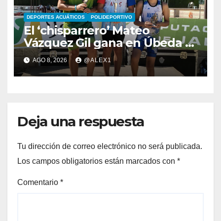
DEPORTES ACUÁTICOS
POLIDEPORTIVO
El ‘chisparrero’ Mateo
Vázquez Gil gana en Úbeda y
se proclama subcampeón de
AGO 8, 2026
@ALEX1
Andalucía de acuatlón
Deja una respuesta
Tu dirección de correo electrónico no será publicada.
Los campos obligatorios están marcados con
*
Comentario
*