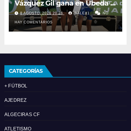
Vázquez Gil gana en Úbeda y
se proclama subcampeón de
8 AGOSTO, 2026 20:26
@ALEX1
NO
Andalucía de acuatlón
HAY COMENTARIOS
CATEGORÍAS
+ FÚTBOL
AJEDREZ
ALGECIRAS CF
ATLETISMO