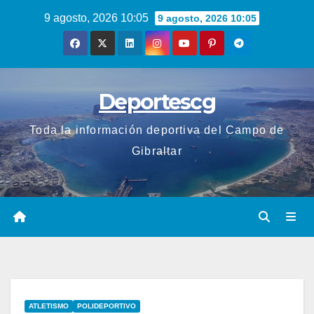
Saltar
9 agosto, 2026 10:05
9 agosto, 2026 10:05
al
contenido
Deportescg
Toda la información deportiva del Campo de
Gibraltar
ATLETISMO
POLIDEPORTIVO