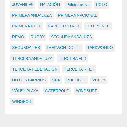
JUVENILES
NATACIÓN
Polideportivo
POLO
PRIMERA ANDALUZA
PRIMERA NACIONAL
PRIMERA RFEF
RADIOCONTROL
RB LINENSE
REMO
RUGBY
SEGUNDA ANDALUZA
SEGUNDA FEB
TAEKWON-DO ITF
TAEKWONDO
TERCERA ANDALUZA
TERCERA FEB
TERCERA FEDERACIÓN
TERCERA RFEF
UD LOS BARRIOS
Vela
VOLEIBOL
VÓLEY
VÓLEY PLAYA
WATERPOLO
WINDSURF
WINGFOIL