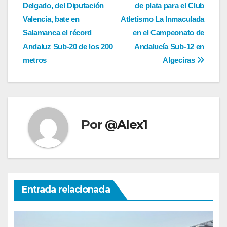
Delgado, del Diputación
de plata para el Club
de
Valencia, bate en
Atletismo La Inmaculada
entradas
Salamanca el récord
en el Campeonato de
Andaluz Sub-20 de los 200
Andalucía Sub-12 en
metros
Algeciras
Por
@Alex1
Entrada relacionada