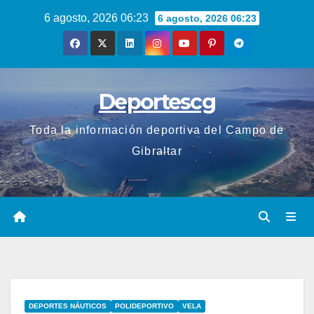
Saltar
6 agosto, 2026 06:23
6 agosto, 2026 06:23
al
contenido
Deportescg
Toda la información deportiva del Campo de
Gibraltar
DEPORTES NÁUTICOS
POLIDEPORTIVO
VELA