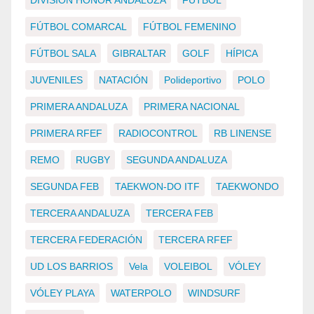
FÚTBOL COMARCAL
FÚTBOL FEMENINO
FÚTBOL SALA
GIBRALTAR
GOLF
HÍPICA
JUVENILES
NATACIÓN
Polideportivo
POLO
PRIMERA ANDALUZA
PRIMERA NACIONAL
PRIMERA RFEF
RADIOCONTROL
RB LINENSE
REMO
RUGBY
SEGUNDA ANDALUZA
SEGUNDA FEB
TAEKWON-DO ITF
TAEKWONDO
TERCERA ANDALUZA
TERCERA FEB
TERCERA FEDERACIÓN
TERCERA RFEF
UD LOS BARRIOS
Vela
VOLEIBOL
VÓLEY
VÓLEY PLAYA
WATERPOLO
WINDSURF