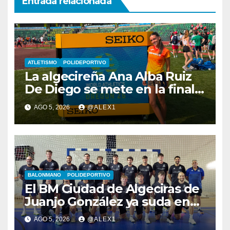
Entrada relacionada
ATLETISMO
POLIDEPORTIVO
La algecireña Ana Alba Ruiz
De Diego se mete en la final
del Mundial Sub-20 con el
AGO 5, 2026
@ALEX1
Relevo Mixto de 4×400
BALONMANO
POLIDEPORTIVO
El BM Ciudad de Algeciras de
Juanjo González ya suda en
pretemporada con dos
AGO 5, 2026
@ALEX1
fichajes: Florin Pop y Álex