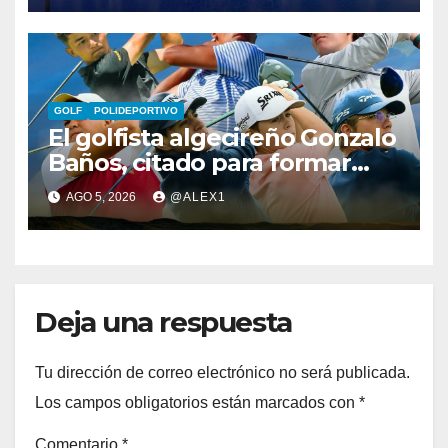
González
GOLF
POLIDEPORTIVO
El golfista algecireño Gonzalo
Baños, citado para formar
parte del equipo europeo en
AGO 5, 2026
@ALEX1
el Jacques Léglise Trophy
Deja una respuesta
Tu dirección de correo electrónico no será publicada.
Los campos obligatorios están marcados con
*
Comentario
*