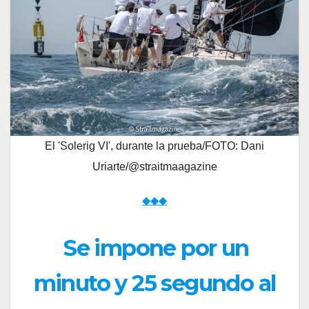
El 'Solerig VI', durante la prueba/FOTO: Dani
Uriarte/@straitmaagazine
◆◆◆
Se impone por un
minuto y 25 segundo al