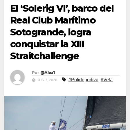
El ‘Solerig VI’, barco del
Real Club Marítimo
Sotogrande, logra
conquistar la XIII
Straitchallenge
Por
@Alex1
#Polideportivo
,
#Vela
JUN 7, 2026