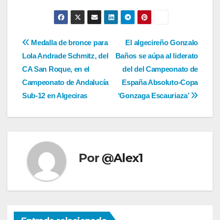
Navegación
Medalla de bronce para
El algecireño Gonzalo
Lola Andrade Schmitz, del
Baños se aúpa al liderato
de
CA San Roque, en el
del del Campeonato de
entradas
Campeonato de Andalucía
España Absoluto-Copa
Sub-12 en Algeciras
‘Gonzaga Escauriaza’
Por
@Alex1