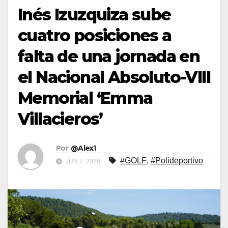
Inés Izuzquiza sube
cuatro posiciones a
falta de una jornada en
el Nacional Absoluto-VIII
Memorial ‘Emma
Villacieros’
Por
@Alex1
#GOLF
,
#Polideportivo
JUN 7, 2026