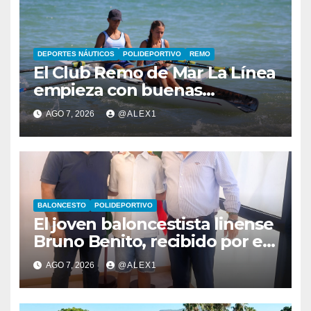
DEPORTES NÁUTICOS
POLIDEPORTIVO
REMO
El Club Remo de Mar La Línea
empieza con buenas
sensaciones el Campeonato
AGO 7, 2026
@ALEX1
de España de Beach Sprint
BALONCESTO
POLIDEPORTIVO
El joven baloncestista linense
Bruno Benito, recibido por el
alcalde, Juan Franco, en el
AGO 7, 2026
@ALEX1
Ayuntamiento de la ciudad