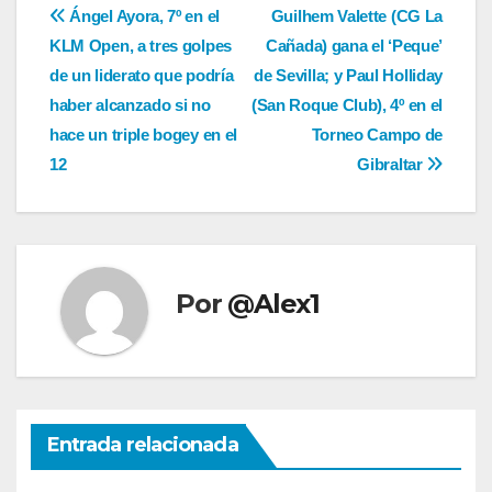
Navegación
Ángel Ayora, 7º en el
Guilhem Valette (CG La
KLM Open, a tres golpes
Cañada) gana el ‘Peque’
de
de un liderato que podría
de Sevilla; y Paul Holliday
entradas
haber alcanzado si no
(San Roque Club), 4º en el
hace un triple bogey en el
Torneo Campo de
12
Gibraltar
Por
@Alex1
Entrada relacionada