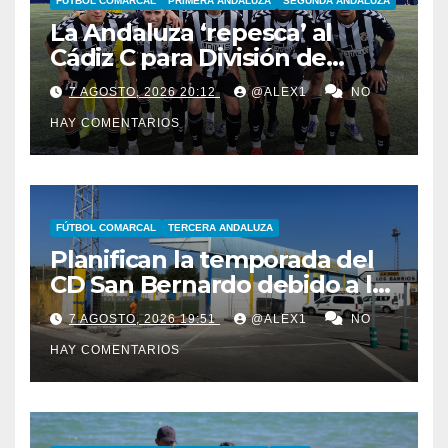
FÚTBOL COMARCAL
PRIMERA ANDALUZA
SEGUNDA ANDALUZA
La Andaluza ‘repesca’ al
Cádiz C para División de
Honor y ofrece su plaza en
7 AGOSTO, 2026 20:12
@ALEX1
NO
Primera al filial de la RB
HAY COMENTARIOS
Linense
FÚTBOL COMARCAL
TERCERA ANDALUZA
Planifican la temporada del
CD San Bernardo debido a las
importantes obras de
7 AGOSTO, 2026 19:51
@ALEX1
NO
reforma en el ‘Alberto
HAY COMENTARIOS
Umbría’