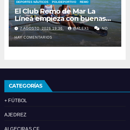
DEPORTES NÁUTICOS
POLIDEPORTIVO
REMO
El Club Remo de Mar La
Línea empieza con buenas
sensaciones el Campeonato
7 AGOSTO, 2026 19:36
@ALEX1
NO
de España de Beach Sprint
HAY COMENTARIOS
CATEGORÍAS
+ FÚTBOL
AJEDREZ
ALGECIRAS CF