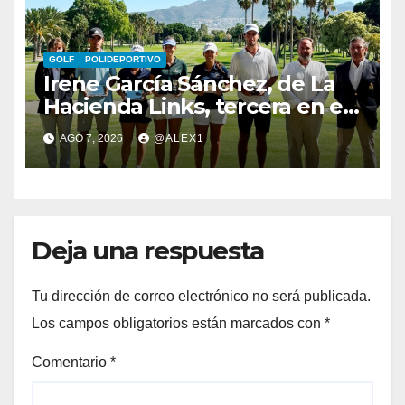
GOLF
POLIDEPORTIVO
Irene García Sánchez, de La
Hacienda Links, tercera en el
Campeonato de Málaga a
AGO 7, 2026
@ALEX1
costa de Ameli Tran (CG La
Cañada)
Deja una respuesta
Tu dirección de correo electrónico no será publicada.
Los campos obligatorios están marcados con
*
Comentario
*