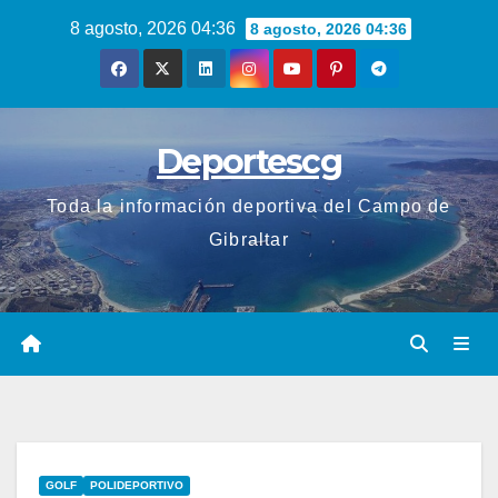
Saltar
8 agosto, 2026 04:36
8 agosto, 2026 04:36
al
contenido
Deportescg
Toda la información deportiva del Campo de
Gibraltar
GOLF
POLIDEPORTIVO