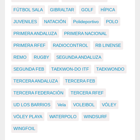
FÚTBOL SALA
GIBRALTAR
GOLF
HÍPICA
JUVENILES
NATACIÓN
Polideportivo
POLO
PRIMERA ANDALUZA
PRIMERA NACIONAL
PRIMERA RFEF
RADIOCONTROL
RB LINENSE
REMO
RUGBY
SEGUNDA ANDALUZA
SEGUNDA FEB
TAEKWON-DO ITF
TAEKWONDO
TERCERA ANDALUZA
TERCERA FEB
TERCERA FEDERACIÓN
TERCERA RFEF
UD LOS BARRIOS
Vela
VOLEIBOL
VÓLEY
VÓLEY PLAYA
WATERPOLO
WINDSURF
WINGFOIL