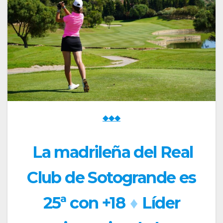
◆◆◆
La madrileña del Real
Club de Sotogrande es
25ª con +18
♦
Líder