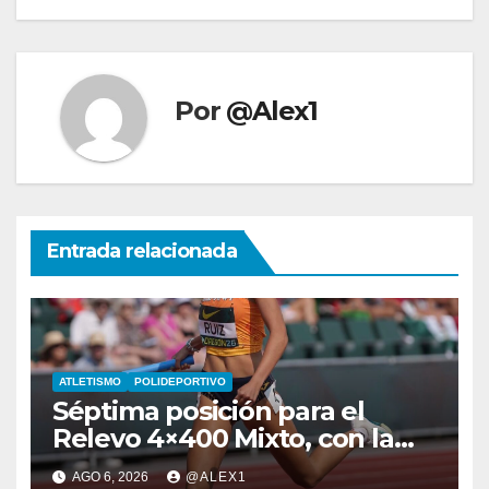
Por
@Alex1
Entrada relacionada
ATLETISMO
POLIDEPORTIVO
Séptima posición para el
Relevo 4×400 Mixto, con la
algecireña Ana Alba Ruiz De
AGO 6, 2026
@ALEX1