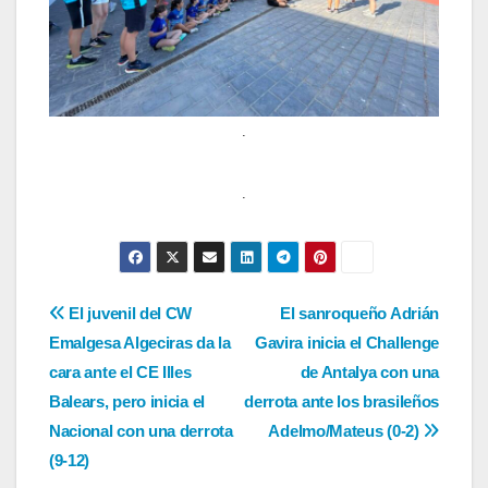
.
.
Navegación
El juvenil del CW
El sanroqueño Adrián
Emalgesa Algeciras da la
Gavira inicia el Challenge
de
cara ante el CE Illes
de Antalya con una
entradas
Balears, pero inicia el
derrota ante los brasileños
Nacional con una derrota
Adelmo/Mateus (0-2)
(9-12)