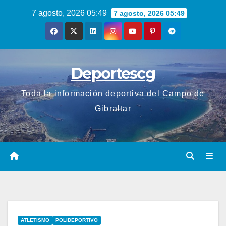
Saltar
7 agosto, 2026 05:49
7 agosto, 2026 05:49
al
contenido
Deportescg
Toda la información deportiva del Campo de
Gibraltar
ATLETISMO
POLIDEPORTIVO