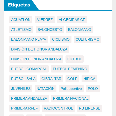
Etiquetas
ACUATLÓN
AJEDREZ
ALGECIRAS CF
ATLETISMO
BALONCESTO
BALONMANO
BALONMANO PLAYA
CICLISMO
CULTURISMO
DIVISIÓN DE HONOR ANDALUZA
DIVISIÓN HONOR ANDALUZA
FÚTBOL
FÚTBOL COMARCAL
FÚTBOL FEMENINO
FÚTBOL SALA
GIBRALTAR
GOLF
HÍPICA
JUVENILES
NATACIÓN
Polideportivo
POLO
PRIMERA ANDALUZA
PRIMERA NACIONAL
PRIMERA RFEF
RADIOCONTROL
RB LINENSE