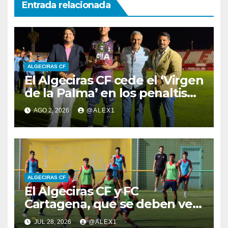
Entrada relacionada
ALGECIRAS CF
El Algeciras CF cede el ‘Virgen
de la Palma’ en los penaltis
ante el filial del Tottenham
AGO 2, 2026
@ALEX1
en un partido ‘a media luz’ (1-
1)
ALGECIRAS CF
El Algeciras CF y FC
Cartagena, que se deben ver
las caras en la primera
JUL 28, 2026
@ALEX1