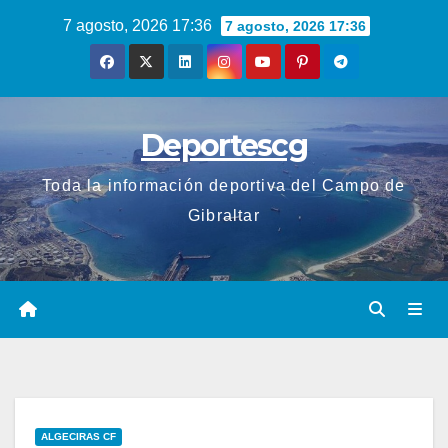
Saltar
7 agosto, 2026 17:36
7 agosto, 2026 17:36
al
contenido
Deportescg
Toda la información deportiva del Campo de
Gibraltar
ALGECIRAS CF