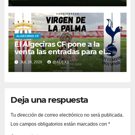
jornada, aún no han
regularizado sus
inscripciones
ALGECIRAS CF
El Algeciras CF pone a la
venta las entradas para el
XXXI Trofeo ‘Virgen de la
JUL 26, 2026
@ALEX1
Palma’ frente al Tottenham
Sub-23
Deja una respuesta
Tu dirección de correo electrónico no será publicada.
Los campos obligatorios están marcados con
*