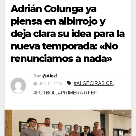
Adrián Colunga ya
piensa en albirrojo y
deja clara su idea para la
nueva temporada: «No
renunciamos a nada»
Por
@Alex1
#ALGECIRAS CF
,
JUN 12, 2026
#FÚTBOL
,
#PRIMERA RFEF