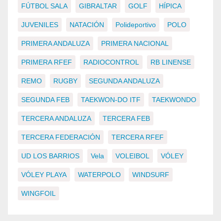
FÚTBOL SALA
GIBRALTAR
GOLF
HÍPICA
JUVENILES
NATACIÓN
Polideportivo
POLO
PRIMERA ANDALUZA
PRIMERA NACIONAL
PRIMERA RFEF
RADIOCONTROL
RB LINENSE
REMO
RUGBY
SEGUNDA ANDALUZA
SEGUNDA FEB
TAEKWON-DO ITF
TAEKWONDO
TERCERA ANDALUZA
TERCERA FEB
TERCERA FEDERACIÓN
TERCERA RFEF
UD LOS BARRIOS
Vela
VOLEIBOL
VÓLEY
VÓLEY PLAYA
WATERPOLO
WINDSURF
WINGFOIL