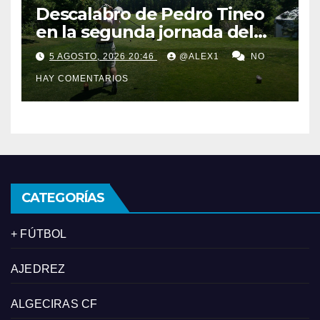
Descalabro de Pedro Tineo
en la segunda jornada del
Reid Trophy y Marcos
5 AGOSTO, 2026 20:46
@ALEX1
NO
Ledesma pasa el corte por
HAY COMENTARIOS
‘los pelos’
CATEGORÍAS
+ FÚTBOL
AJEDREZ
ALGECIRAS CF