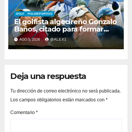
GOLF
POLIDEPORTIVO
El golfista algecireño Gonzalo
Baños, citado para formar
parte del equipo europeo en
AGO 5, 2026
@ALEX1
el Jacques Léglise Trophy
Deja una respuesta
Tu dirección de correo electrónico no será publicada.
Los campos obligatorios están marcados con
*
Comentario
*