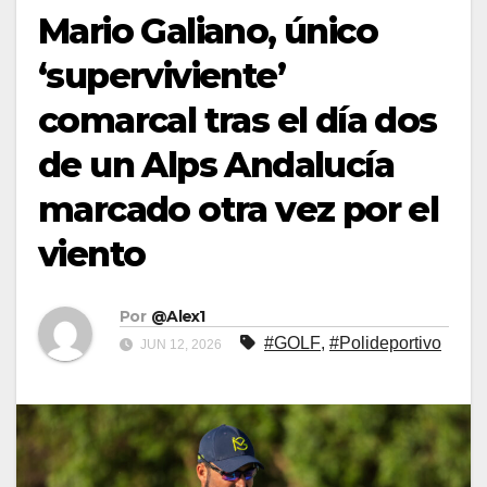
Mario Galiano, único
‘superviviente’
comarcal tras el día dos
de un Alps Andalucía
marcado otra vez por el
viento
Por
@Alex1
#GOLF
,
#Polideportivo
JUN 12, 2026