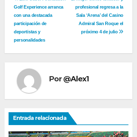
Navegación
Golf Experience arranca
profesional regresa a la
de
con una destacada
Sala ‘Arena’ del Casino
entradas
participación de
Admiral San Roque el
deportistas y
próximo 4 de julio
personalidades
Por
@Alex1
Entrada relacionada