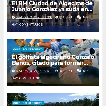
El BM Ciudad de Algeciras de
Juanjo González ya suda en
pretemporada con dos
5 AGOSTO, 2026 21:33
@ALEX1
NO
fichajes: Florin Pop y Álex
HAY COMENTARIOS
González
GOLF
POLIDEPORTIVO
El golfista algecireño Gonzalo
Baños, citado para formar
parte del equipo europeo en
5 AGOSTO, 2026 20:51
@ALEX1
NO
el Jacques Léglise Trophy
HAY COMENTARIOS
GOLF
POLIDEPORTIVO