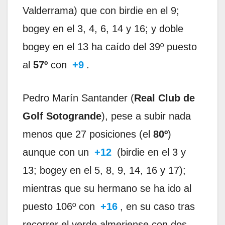
Valderrama) que con birdie en el 9;
bogey en el 3, 4, 6, 14 y 16; y doble
bogey en el 13 ha caído del 39º puesto
al
57º
con
+9
.
Pedro Marín Santander (
Real Club de
Golf Sotogrande
), pese a subir nada
menos que 27 posiciones (el
80º
)
aunque con un
+12
(birdie en el 3 y
13; bogey en el 5, 8, 9, 14, 16 y 17);
mientras que su hermano se ha ido al
puesto 106º con
+16
, en su caso tras
recorrer el verde almeriense con dos