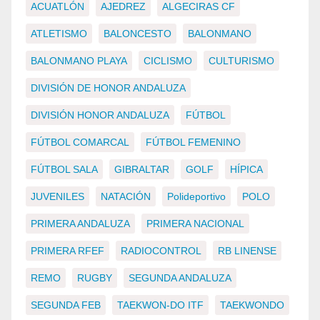
ACUATLÓN
AJEDREZ
ALGECIRAS CF
ATLETISMO
BALONCESTO
BALONMANO
BALONMANO PLAYA
CICLISMO
CULTURISMO
DIVISIÓN DE HONOR ANDALUZA
DIVISIÓN HONOR ANDALUZA
FÚTBOL
FÚTBOL COMARCAL
FÚTBOL FEMENINO
FÚTBOL SALA
GIBRALTAR
GOLF
HÍPICA
JUVENILES
NATACIÓN
Polideportivo
POLO
PRIMERA ANDALUZA
PRIMERA NACIONAL
PRIMERA RFEF
RADIOCONTROL
RB LINENSE
REMO
RUGBY
SEGUNDA ANDALUZA
SEGUNDA FEB
TAEKWON-DO ITF
TAEKWONDO