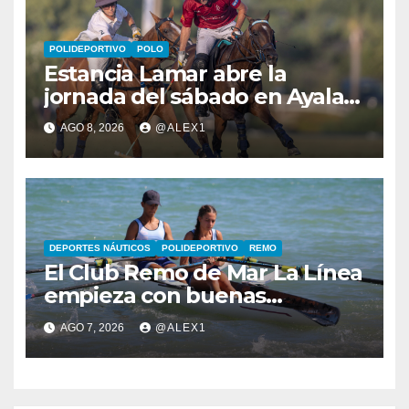
POLIDEPORTIVO
POLO
Estancia Lamar abre la
jornada del sábado en Ayala
Polo Club con una remontada
AGO 8, 2026
@ALEX1
y apurada victoria sobre
Savoir PT
DEPORTES NÁUTICOS
POLIDEPORTIVO
REMO
El Club Remo de Mar La Línea
empieza con buenas
sensaciones el Campeonato
AGO 7, 2026
@ALEX1
de España de Beach Sprint