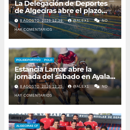
La Delegación de Deportes
de Algeciras abre el plazo
para los cursos municipales
8 AGOSTO, 2026 12:39
@ALEX1
NO
de natación para todas las
HAY COMENTARIOS
edades
POLIDEPORTIVO
POLO
Estancia Lamar abre la
jornada del sábado en Ayala
Polo Club con una
8 AGOSTO, 2026 12:25
@ALEX1
NO
remontada y apurada victoria
HAY COMENTARIOS
sobre Savoir PT
ALGECIRAS CF