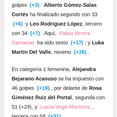
golpes
(+3)
.
Alberto Gómez-Salas
Cortés
ha finalizado segundo con 33
(+6)
y
Leo Rodríguez López
, tercero
con 34
(+7)
. Aquí,
Fabio Utrera
Carracao
ha sido sexto
(+17)
; y
Luka
Martín Del Valle
, noveno
(+26)
.
En categoría 1 femenina,
Alejandra
Bejarano Acasuso
se ha impuesto con
46 golpes
(+19)
, por delante de
Rosa
Giménez Ruiz del Portal
, segunda con
51 (+24), y
Lucía Vega Martínez
,
tercera con 58
(+31)
.