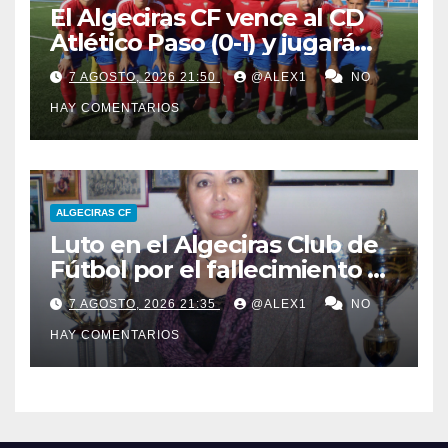
El Algeciras CF vence al CD
Atlético Paso (0-1) y jugará
por el LVII Torneo ‘San Ginés’
7 AGOSTO, 2026 21:50
@ALEX1
NO
ante el Arenas de Getxo
HAY COMENTARIOS
ALGECIRAS CF
Luto en el Algeciras Club de
Fútbol por el fallecimiento de
su primera y única
7 AGOSTO, 2026 21:35
@ALEX1
NO
presidenta: María de los
HAY COMENTARIOS
Ángeles Carrasco