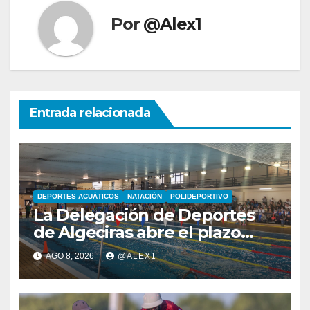
Por
@Alex1
Entrada relacionada
DEPORTES ACUÁTICOS
NATACIÓN
POLIDEPORTIVO
La Delegación de Deportes
de Algeciras abre el plazo
para los cursos municipales
AGO 8, 2026
@ALEX1
de natación para todas las
edades