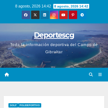
Saltar
8 agosto, 2026 14:42
8 agosto, 2026 14:42
al
contenido
Deportescg
Toda la información deportiva del Campo de
Gibraltar
GOLF
POLIDEPORTIVO