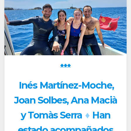
◆◆◆
Inés Martínez-Moche,
Joan Solbes, Ana Macià
y Tomàs Serra
♦
Han
estado acompañados