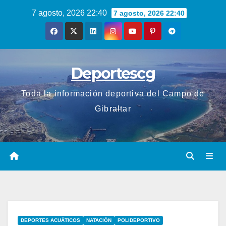
Saltar
7 agosto, 2026 22:40
7 agosto, 2026 22:40
al
contenido
Deportescg
Toda la información deportiva del Campo de
Gibraltar
DEPORTES ACUÁTICOS
NATACIÓN
POLIDEPORTIVO