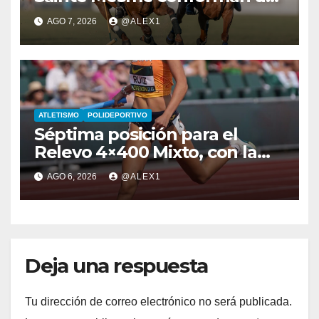
domingo de ‘infarto’ por las
AGO 7, 2026
@ALEX1
semifinales del alto hándicap
ATLETISMO
POLIDEPORTIVO
Séptima posición para el
Relevo 4×400 Mixto, con la
algecireña Ana Alba Ruiz De
AGO 6, 2026
@ALEX1
Diego, en el Mundial Sub-20
Deja una respuesta
Tu dirección de correo electrónico no será publicada.