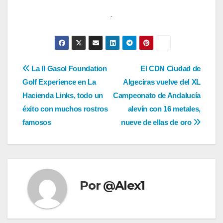
.
Navegación
La II Gasol Foundation
El CDN Ciudad de
Golf Experience en La
Algeciras vuelve del XL
de
Hacienda Links, todo un
Campeonato de Andalucía
entradas
éxito con muchos rostros
alevín con 16 metales,
famosos
nueve de ellas de oro
Por
@Alex1