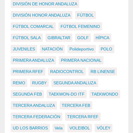
DIVISIÓN DE HONOR ANDALUZA
DIVISIÓN HONOR ANDALUZA
FÚTBOL
FÚTBOL COMARCAL
FÚTBOL FEMENINO
FÚTBOL SALA
GIBRALTAR
GOLF
HÍPICA
JUVENILES
NATACIÓN
Polideportivo
POLO
PRIMERA ANDALUZA
PRIMERA NACIONAL
PRIMERA RFEF
RADIOCONTROL
RB LINENSE
REMO
RUGBY
SEGUNDA ANDALUZA
SEGUNDA FEB
TAEKWON-DO ITF
TAEKWONDO
TERCERA ANDALUZA
TERCERA FEB
TERCERA FEDERACIÓN
TERCERA RFEF
UD LOS BARRIOS
Vela
VOLEIBOL
VÓLEY