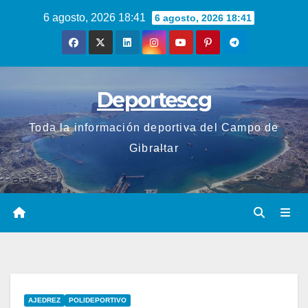
Saltar
6 agosto, 2026 18:41
6 agosto, 2026 18:41
al
contenido
Deportescg
Toda la información deportiva del Campo de
Gibraltar
AJEDREZ
POLIDEPORTIVO