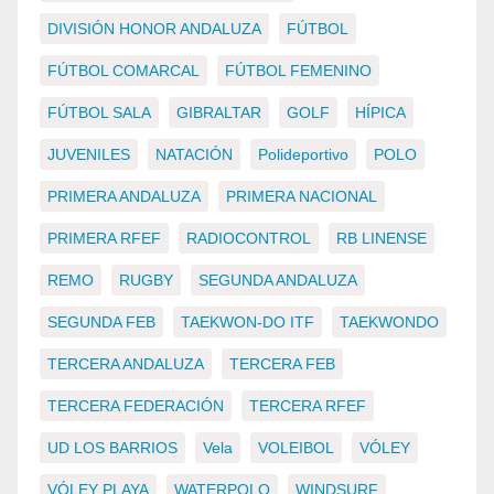
DIVISIÓN HONOR ANDALUZA
FÚTBOL
FÚTBOL COMARCAL
FÚTBOL FEMENINO
FÚTBOL SALA
GIBRALTAR
GOLF
HÍPICA
JUVENILES
NATACIÓN
Polideportivo
POLO
PRIMERA ANDALUZA
PRIMERA NACIONAL
PRIMERA RFEF
RADIOCONTROL
RB LINENSE
REMO
RUGBY
SEGUNDA ANDALUZA
SEGUNDA FEB
TAEKWON-DO ITF
TAEKWONDO
TERCERA ANDALUZA
TERCERA FEB
TERCERA FEDERACIÓN
TERCERA RFEF
UD LOS BARRIOS
Vela
VOLEIBOL
VÓLEY
VÓLEY PLAYA
WATERPOLO
WINDSURF