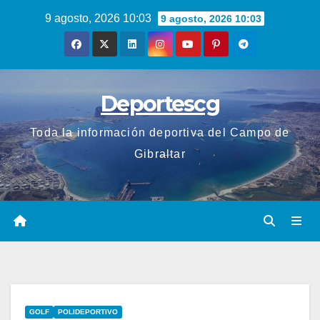
Saltar
9 agosto, 2026 10:03
9 agosto, 2026 10:03
al
contenido
Deportescg
Toda la información deportiva del Campo de
Gibraltar
GOLF
POLIDEPORTIVO