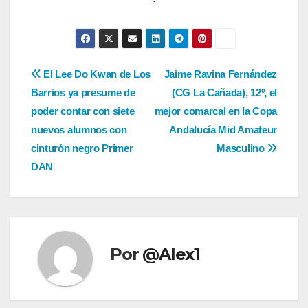
Navegación
El Lee Do Kwan de Los
Jaime Ravina Fernández
Barrios ya presume de
(CG La Cañada), 12º, el
de
poder contar con siete
mejor comarcal en la Copa
entradas
nuevos alumnos con
Andalucía Mid Amateur
cinturón negro Primer
Masculino
DAN
Por
@Alex1