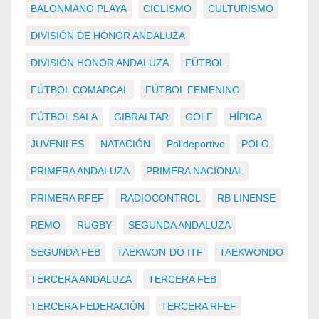
BALONMANO PLAYA
CICLISMO
CULTURISMO
DIVISIÓN DE HONOR ANDALUZA
DIVISIÓN HONOR ANDALUZA
FÚTBOL
FÚTBOL COMARCAL
FÚTBOL FEMENINO
FÚTBOL SALA
GIBRALTAR
GOLF
HÍPICA
JUVENILES
NATACIÓN
Polideportivo
POLO
PRIMERA ANDALUZA
PRIMERA NACIONAL
PRIMERA RFEF
RADIOCONTROL
RB LINENSE
REMO
RUGBY
SEGUNDA ANDALUZA
SEGUNDA FEB
TAEKWON-DO ITF
TAEKWONDO
TERCERA ANDALUZA
TERCERA FEB
TERCERA FEDERACIÓN
TERCERA RFEF