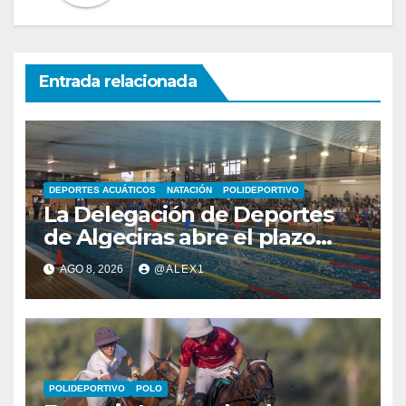
Entrada relacionada
DEPORTES ACUÁTICOS
NATACIÓN
POLIDEPORTIVO
La Delegación de Deportes
de Algeciras abre el plazo
para los cursos municipales
AGO 8, 2026
@ALEX1
de natación para todas las
edades
POLIDEPORTIVO
POLO