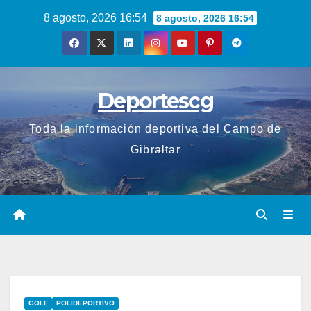
Saltar
8 agosto, 2026 16:54
8 agosto, 2026 16:54
al
contenido
Deportescg
Toda la información deportiva del Campo de
Gibraltar
GOLF
POLIDEPORTIVO