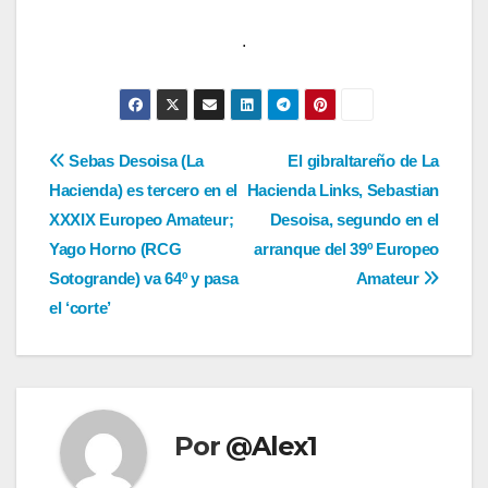
.
Navegación
Sebas Desoisa (La
El gibraltareño de La
Hacienda) es tercero en el
Hacienda Links, Sebastian
de
XXXIX Europeo Amateur;
Desoisa, segundo en el
entradas
Yago Horno (RCG
arranque del 39º Europeo
Sotogrande) va 64º y pasa
Amateur
el ‘corte’
Por
@Alex1