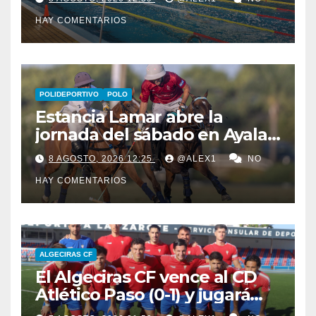
de natación para todas las
HAY COMENTARIOS
edades
POLIDEPORTIVO
POLO
Estancia Lamar abre la
jornada del sábado en Ayala
Polo Club con una
8 AGOSTO, 2026 12:25
@ALEX1
NO
remontada y apurada victoria
HAY COMENTARIOS
sobre Savoir PT
ALGECIRAS CF
El Algeciras CF vence al CD
Atlético Paso (0-1) y jugará
por el LVII Torneo ‘San Ginés’