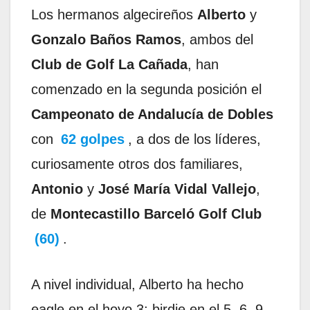
Los hermanos algecireños
Alberto
y
Gonzalo Baños Ramos
, ambos del
Club de Golf La Cañada
, han
comenzado en la segunda posición el
Campeonato de Andalucía de Dobles
con
62 golpes
, a dos de los líderes,
curiosamente otros dos familiares,
Antonio
y
José María Vidal Vallejo
,
de
Montecastillo Barceló Golf Club
(60)
.
A nivel individual, Alberto ha hecho
eagle en el hoyo 3; birdie en el 5, 6, 9,