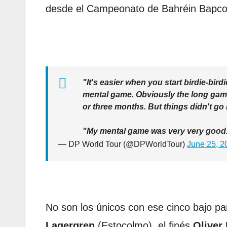
desde el Campeonato de Bahréin Bapco 
"It's easier when you start birdie-bird
mental game. Obviously the long game 
or three months. But things didn't go
"My mental game was very very goo
— DP World Tour (@DPWorldTour)
June 25, 2
No son los únicos con ese cinco bajo p
Lagergren
(Estocolmo), el finés
Oliver 