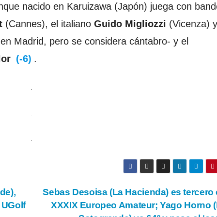
que nacido en Karuizawa (Japón) juega con band
t
(Cannes), el italiano
Guido Migliozzi
(Vicenza) y
en Madrid, pero se considera cántabro- y el
lor
(-6)
.
.
.
.
de),
Sebas Desoisa (La Hacienda) es tercero 
l UGolf
XXXIX Europeo Amateur; Yago Horno 