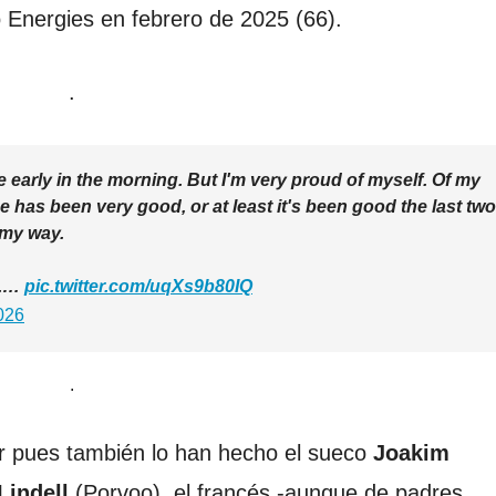
Energies en febrero de 2025 (66).
.
ie early in the morning. But I'm very proud of myself. Of my
has been very good, or at least it's been good the last two
 my way.
d.…
pic.twitter.com/uqXs9b80IQ
026
.
ar pues también lo han hecho el sueco
Joakim
Lindell
(Porvoo), el francés -aunque de padres