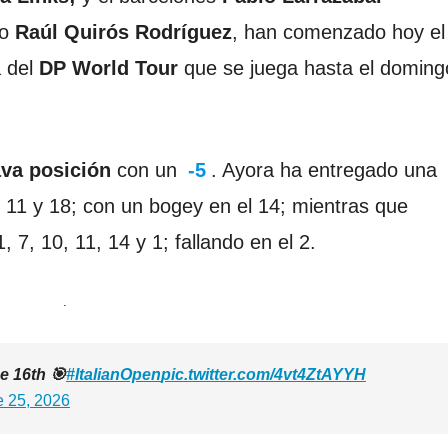
ño
Raúl Quirós Rodríguez
, han comenzado hoy e
a del
DP World Tour
que se juega hasta el doming
ava posición
con un
-5
. Ayora ha entregado una
9, 11 y 18; con un bogey en el 14; mientras que
 7, 10, 11, 14 y 1; fallando en el 2.
.
ee 16th 🎯
#ItalianOpen
pic.twitter.com/4vt4ZtAYYH
e 25, 2026