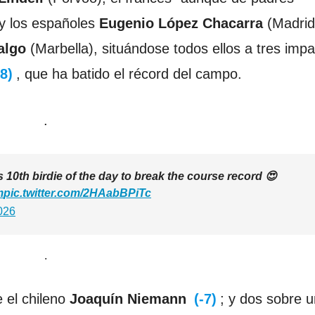
 y los españoles
Eugenio López Chacarra
(Madrid
algo
(Marbella), situándose todos ellos a tres imp
-8)
, que ha batido el récord del campo.
.
 10th birdie of the day to break the course record 😍
m
pic.twitter.com/2HAabBPiTc
026
.
e el chileno
Joaquín Niemann
(-7)
; y dos sobre u