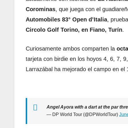
Corominas
, que juega con el guadiare
Automobiles 83° Open d’Italia
, prueb
Circolo Golf Torino, en Fiano, Turín
.
Curiosamente ambos comparten la
oct
tarjeta con birdie en los hoyos 4, 6, 7, 
Larrazábal ha mejorado el campo en el 1,
Angel Ayora with a dart at the par thr
— DP World Tour (@DPWorldTour)
Jun