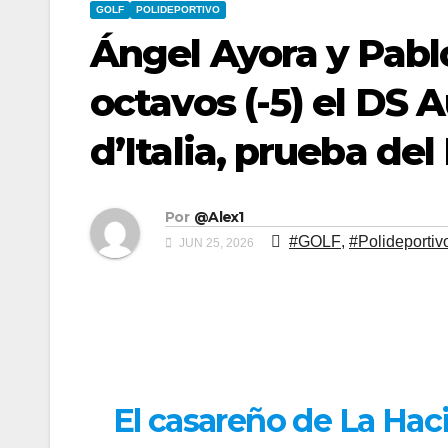
GOLF
POLIDEPORTIVO
Ángel Ayora y Pabl
octavos (-5) el DS
d’Italia, prueba de
Por
@Alex1
#GOLF
,
#Polideportiv
JUN 25, 2026
El casareño de La Haci