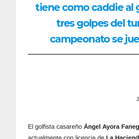
tiene como caddie al 
tres golpes del t
campeonato se jue
2
El golfista casareño
Ángel Ayora Fane
actualmente con licencia de
La Haciend