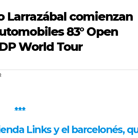
o Larrazábal comienzan
 Automobiles 83° Open
l DP World Tour
o
◆◆◆
enda Links y el barcelonés, q