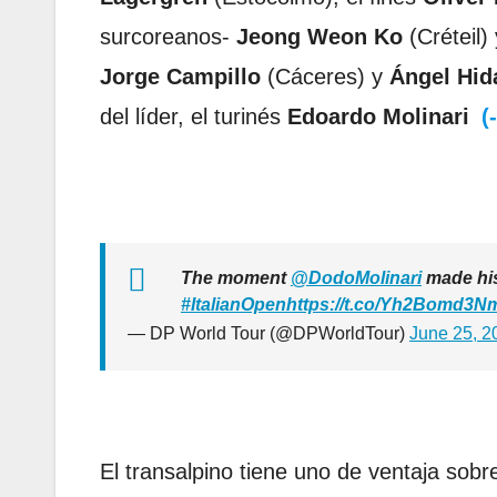
surcoreanos-
Jeong Weon Ko
(Créteil)
Jorge Campillo
(Cáceres) y
Ángel Hid
del líder, el turinés
Edoardo Molinari
(
The moment
@DodoMolinari
made his
#ItalianOpen
https://t.co/Yh2Bomd3N
— DP World Tour (@DPWorldTour)
June 25, 2
El transalpino tiene uno de ventaja sobr