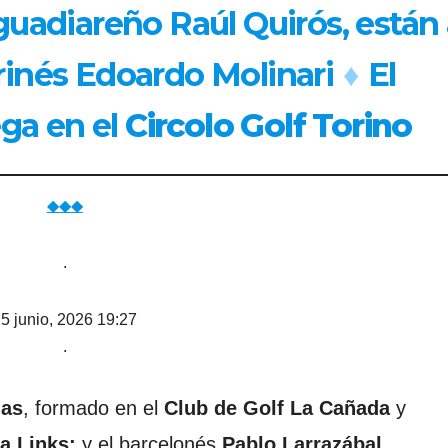
guadiareño Raúl Quirós, están 
urinés Edoardo Molinari
♦
El
ga en el
Circolo Golf Torino
◆◆◆
.
5 junio, 2026 19:27
.
gas
, formado en el
Club de Golf La Cañada
y
a Links;
y el barcelonés
Pablo Larrazábal