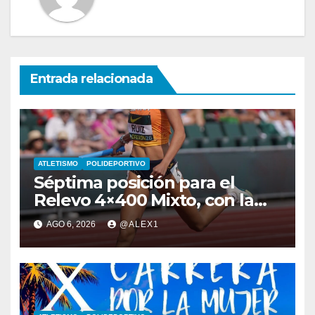
Entrada relacionada
ATLETISMO
POLIDEPORTIVO
Séptima posición para el
Relevo 4×400 Mixto, con la
algecireña Ana Alba Ruiz De
AGO 6, 2026
@ALEX1
Diego, en el Mundial Sub-20