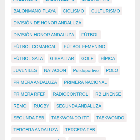
BALONMANO PLAYA
CICLISMO
CULTURISMO
DIVISIÓN DE HONOR ANDALUZA
DIVISIÓN HONOR ANDALUZA
FÚTBOL
FÚTBOL COMARCAL
FÚTBOL FEMENINO
FÚTBOL SALA
GIBRALTAR
GOLF
HÍPICA
JUVENILES
NATACIÓN
Polideportivo
POLO
PRIMERA ANDALUZA
PRIMERA NACIONAL
PRIMERA RFEF
RADIOCONTROL
RB LINENSE
REMO
RUGBY
SEGUNDA ANDALUZA
SEGUNDA FEB
TAEKWON-DO ITF
TAEKWONDO
TERCERA ANDALUZA
TERCERA FEB