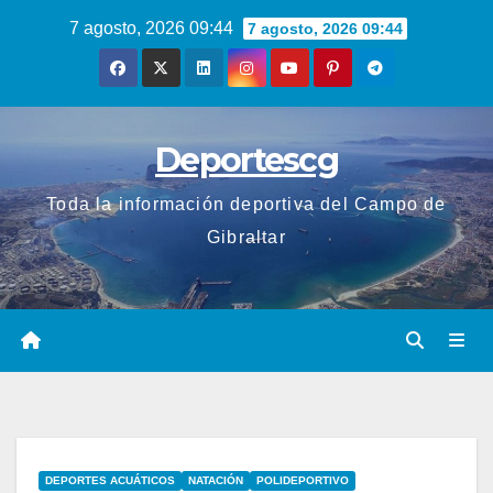
Saltar
7 agosto, 2026 09:44
7 agosto, 2026 09:44
al
contenido
Deportescg
Toda la información deportiva del Campo de
Gibraltar
DEPORTES ACUÁTICOS
NATACIÓN
POLIDEPORTIVO