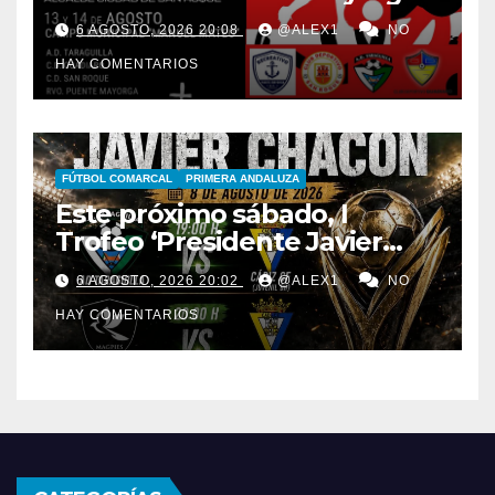
CD San Roque, semifinales
6 AGOSTO, 2026 20:08
@ALEX1
NO
del IV Trofeo ‘Alcalde’
HAY COMENTARIOS
FÚTBOL COMARCAL
PRIMERA ANDALUZA
Este próximo sábado, I
Trofeo ‘Presidente Javier
Chacón’ con AD Taraguilla,
6 AGOSTO, 2026 20:02
@ALEX1
NO
Bruno’s Magpies y el juvenil
HAY COMENTARIOS
del Cádiz CF