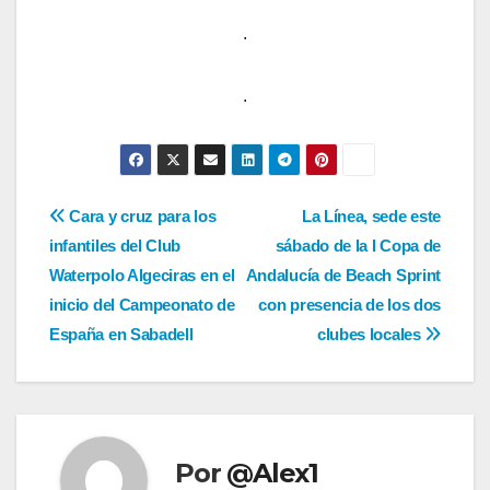
.
.
Navegación
Cara y cruz para los
La Línea, sede este
infantiles del Club
sábado de la I Copa de
de
Waterpolo Algeciras en el
Andalucía de Beach Sprint
entradas
inicio del Campeonato de
con presencia de los dos
España en Sabadell
clubes locales
Por
@Alex1