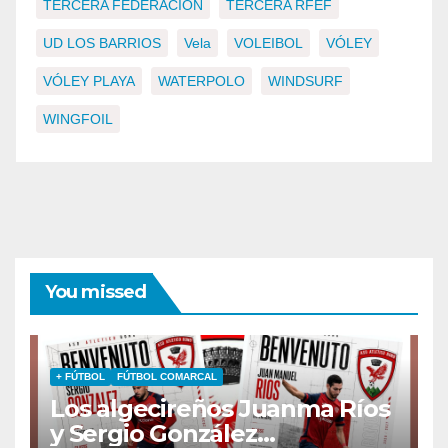
TERCERA FEDERACIÓN
TERCERA RFEF
UD LOS BARRIOS
Vela
VOLEIBOL
VÓLEY
VÓLEY PLAYA
WATERPOLO
WINDSURF
WINGFOIL
You missed
+ FÚTBOL
FÚTBOL COMARCAL
Los algecireños Juanma Ríos
y Sergio González