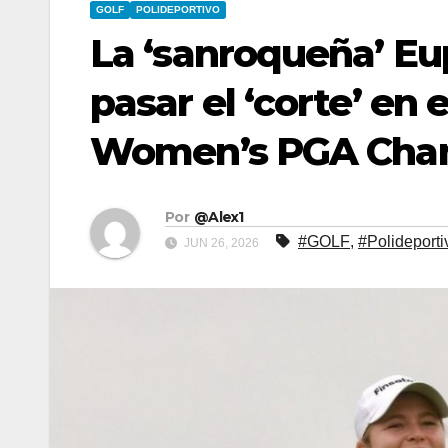
GOLF
POLIDEPORTIVO
La ‘sanroqueña’ E
pasar el ‘corte’ en
Women’s PGA Cha
Por
@Alex1
#GOLF
,
#Polideporti
JUN 26, 2026