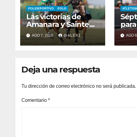
POLIDEPORTIVO
POLO
ATLETIS
Las victorias de
Sépt
Amanara y Sainte
para
Mesme conforman
4×40
AGO 7, 2026
@ALEX1
AGO 6
un domingo de
alge
‘infarto’ por las
Ruiz
semifinales del alto
Mund
hándicap
Deja una respuesta
Tu dirección de correo electrónico no será publicada.
Comentario
*