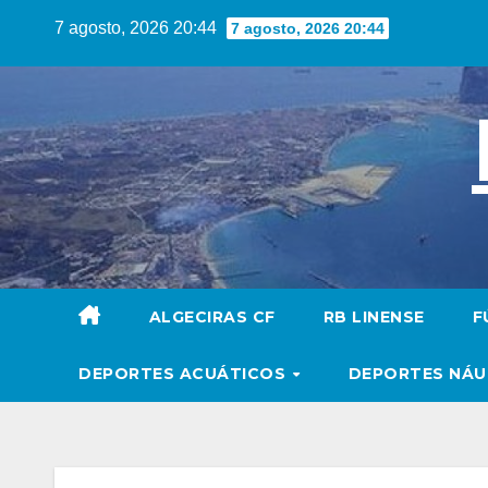
Saltar
7 agosto, 2026 20:44
7 agosto, 2026 20:44
al
contenido
ALGECIRAS CF
RB LINENSE
F
DEPORTES ACUÁTICOS
DEPORTES NÁ