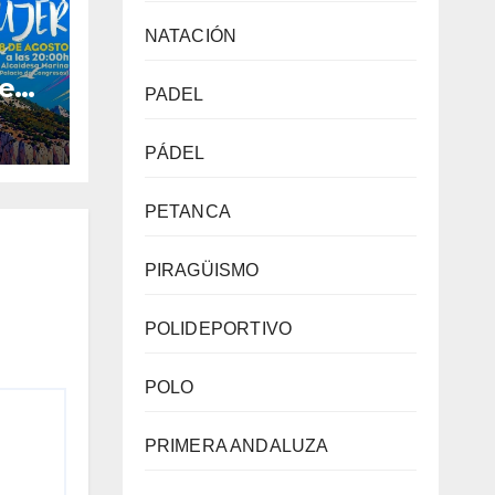
NATACIÓN
de
PADEL
a la
PÁDEL
o
PETANCA
PIRAGÜISMO
POLIDEPORTIVO
POLO
PRIMERA ANDALUZA