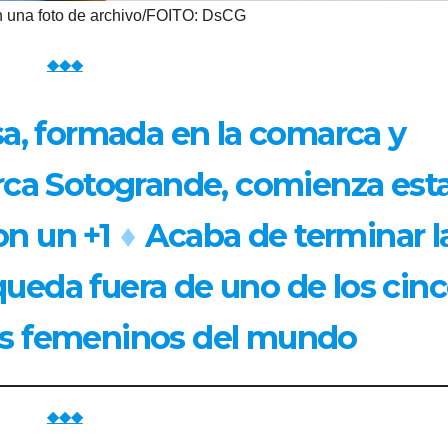
 una foto de archivo/FOITO: DsCG
◆◆◆
sa, formada en la comarca y
ca Sotogrande, comienza est
n un +1
♦
Acaba de terminar l
queda fuera de uno de los cin
os femeninos del mundo
◆◆◆