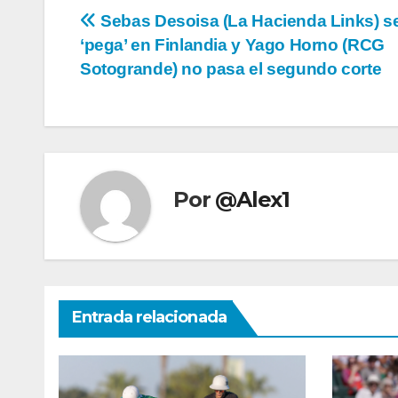
Navegación
Sebas Desoisa (La Hacienda Links) se
‘pega’ en Finlandia y Yago Horno (RCG
de
Sotogrande) no pasa el segundo corte
entradas
Por
@Alex1
Entrada relacionada