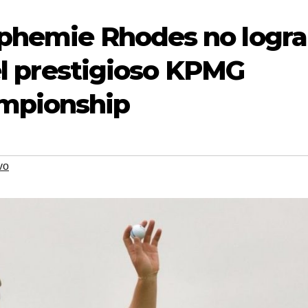
uphemie Rhodes no logra
 el prestigioso KPMG
mpionship
vo