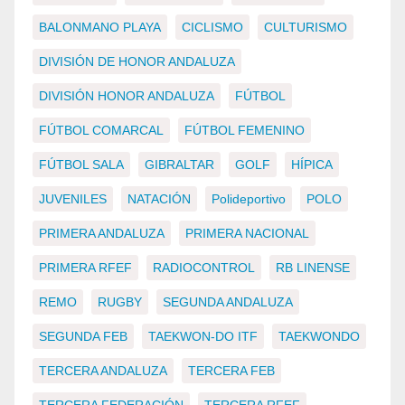
BALONMANO PLAYA
CICLISMO
CULTURISMO
DIVISIÓN DE HONOR ANDALUZA
DIVISIÓN HONOR ANDALUZA
FÚTBOL
FÚTBOL COMARCAL
FÚTBOL FEMENINO
FÚTBOL SALA
GIBRALTAR
GOLF
HÍPICA
JUVENILES
NATACIÓN
Polideportivo
POLO
PRIMERA ANDALUZA
PRIMERA NACIONAL
PRIMERA RFEF
RADIOCONTROL
RB LINENSE
REMO
RUGBY
SEGUNDA ANDALUZA
SEGUNDA FEB
TAEKWON-DO ITF
TAEKWONDO
TERCERA ANDALUZA
TERCERA FEB