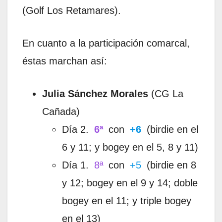
(Golf Los Retamares).
En cuanto a la participación comarcal,
éstas marchan así:
Julia Sánchez Morales
(CG La
Cañada)
Día 2.
6ª
con
+6
(birdie en el
6 y 11; y bogey en el 5, 8 y 11)
Día 1.
8ª
con
+5
(birdie en 8
y 12; bogey en el 9 y 14; doble
bogey en el 11; y triple bogey
en el 13)