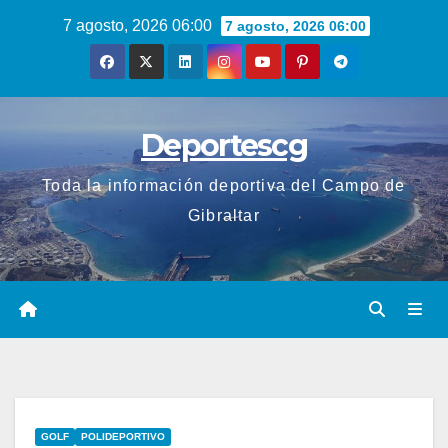
Saltar
7 agosto, 2026 06:00
7 agosto, 2026 06:00
al
contenido
Deportescg
Toda la información deportiva del Campo de
Gibraltar
GOLF
POLIDEPORTIVO