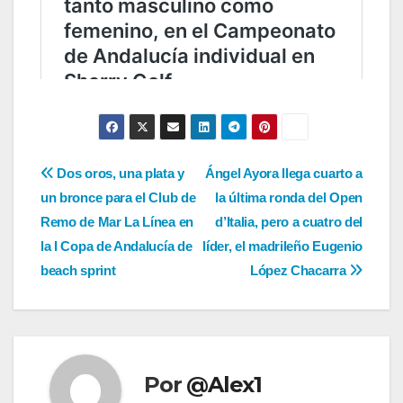
Navegación
Dos oros, una plata y
Ángel Ayora llega cuarto a
un bronce para el Club de
la última ronda del Open
de
Remo de Mar La Línea en
d’Italia, pero a cuatro del
entradas
la I Copa de Andalucía de
líder, el madrileño Eugenio
beach sprint
López Chacarra
Por
@Alex1