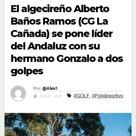
El algecireño Alberto
Baños Ramos (CG La
Cañada) se pone líder
del Andaluz con su
hermano Gonzalo a dos
golpes
Por
@Alex1
#GOLF
,
#Polideportivo
JUN 27, 2026