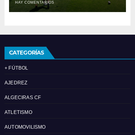
HAY COMENTARIOS
‘los pelos’
CATEGORÍAS
+ FÚTBOL
AJEDREZ
ALGECIRAS CF
ATLETISMO
AUTOMOVILISMO