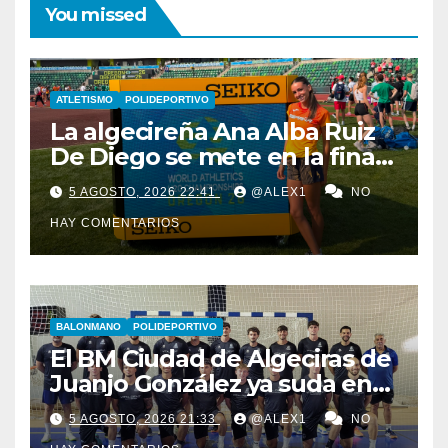
You missed
ATLETISMO
POLIDEPORTIVO
La algecireña Ana Alba Ruiz
De Diego se mete en la final
del Mundial Sub-20 con el
5 AGOSTO, 2026 22:41
@ALEX1
NO
Relevo Mixto de 4×400
HAY COMENTARIOS
BALONMANO
POLIDEPORTIVO
El BM Ciudad de Algeciras de
Juanjo González ya suda en
pretemporada con dos
5 AGOSTO, 2026 21:33
@ALEX1
NO
fichajes: Florin Pop y Álex