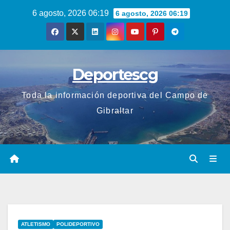
Saltar
6 agosto, 2026 06:19
6 agosto, 2026 06:19
al
contenido
Deportescg
Toda la información deportiva del Campo de
Gibraltar
ATLETISMO
POLIDEPORTIVO