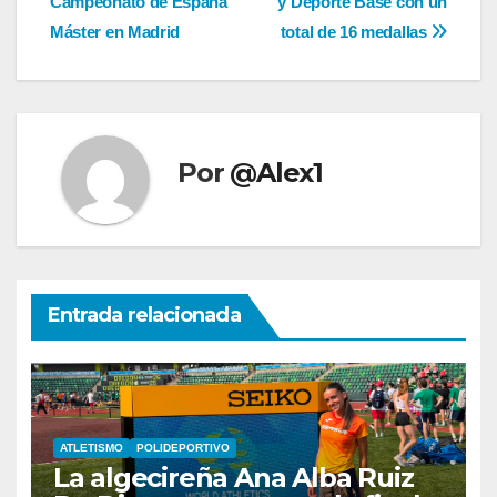
entradas
Campeonato de España
y Deporte Base con un
Máster en Madrid
total de 16 medallas
Por
@Alex1
Entrada relacionada
ATLETISMO
POLIDEPORTIVO
La algecireña Ana Alba Ruiz