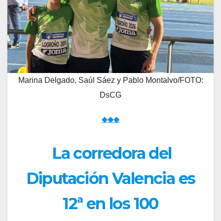
Marina Delgado, Saúl Sáez y Pablo Montalvo/FOTO:
DsCG
◆◆◆
La corredora del
Diputación Valencia es
12ª en los 100