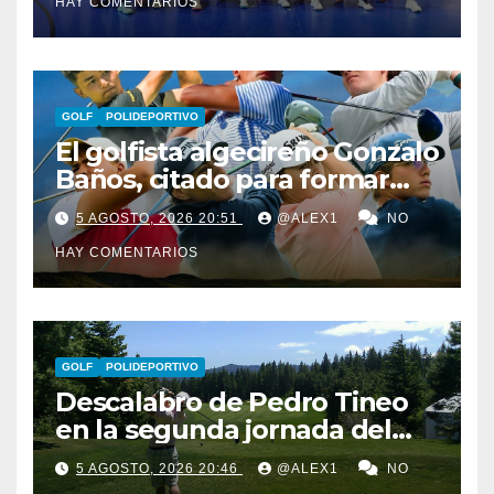
HAY COMENTARIOS
González
GOLF
POLIDEPORTIVO
El golfista algecireño Gonzalo
Baños, citado para formar
parte del equipo europeo en
5 AGOSTO, 2026 20:51
@ALEX1
NO
el Jacques Léglise Trophy
HAY COMENTARIOS
GOLF
POLIDEPORTIVO
Descalabro de Pedro Tineo
en la segunda jornada del
Reid Trophy y Marcos
5 AGOSTO, 2026 20:46
@ALEX1
NO
Ledesma pasa el corte por