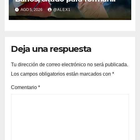
parte del equipo europeo en
AGO 5, 2026
@ALEX1
el Jacques Léglise Trophy
Deja una respuesta
Tu dirección de correo electrónico no será publicada.
Los campos obligatorios están marcados con
*
Comentario
*