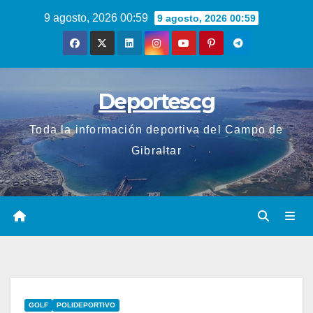
Saltar
9 agosto, 2026 00:59
9 agosto, 2026 00:59
al
contenido
Deportescg
Toda la información deportiva del Campo de
Gibraltar
GOLF
POLIDEPORTIVO