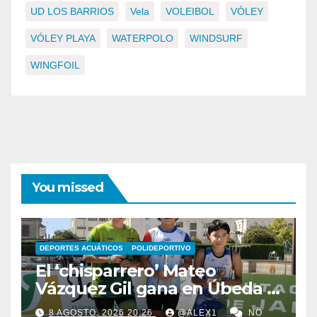
UD LOS BARRIOS
Vela
VOLEIBOL
VÓLEY
VÓLEY PLAYA
WATERPOLO
WINDSURF
WINGFOIL
You missed
DEPORTES ACUÁTICOS
POLIDEPORTIVO
El ‘chisparrero’ Mateo
Vázquez Gil gana en Úbeda y
se proclama subcampeón de
8 AGOSTO, 2026 20:26
@ALEX1
NO