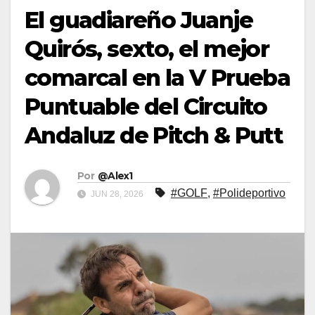
El guadiareño Juanje
Quirós, sexto, el mejor
comarcal en la V Prueba
Puntuable del Circuito
Andaluz de Pitch & Putt
Por
@Alex1
#GOLF
,
#Polideportivo
JUN 28, 2026