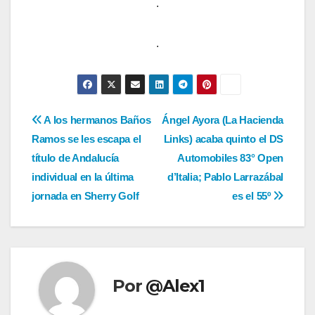
.
.
Navegación
A los hermanos Baños
Ángel Ayora (La Hacienda
Ramos se les escapa el
Links) acaba quinto el DS
de
título de Andalucía
Automobiles 83° Open
entradas
individual en la última
d’Italia; Pablo Larrazábal
jornada en Sherry Golf
es el 55º
Por
@Alex1