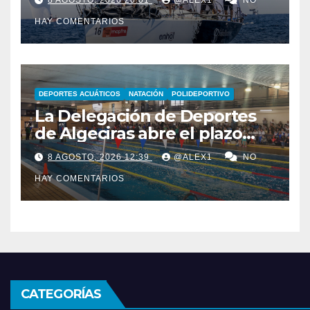
8 AGOSTO, 2026 20:01
@ALEX1
NO
44ª Copa del Rey Mapfre
HAY COMENTARIOS
DEPORTES ACUÁTICOS
NATACIÓN
POLIDEPORTIVO
La Delegación de Deportes
de Algeciras abre el plazo
para los cursos municipales
8 AGOSTO, 2026 12:39
@ALEX1
NO
de natación para todas las
HAY COMENTARIOS
edades
CATEGORÍAS