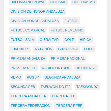
BALONMANO PLAYA
CICLISMO
CULTURISMO
DIVISIÓN DE HONOR ANDALUZA
DIVISIÓN HONOR ANDALUZA
FÚTBOL
FÚTBOL COMARCAL
FÚTBOL FEMENINO
FÚTBOL SALA
GIBRALTAR
GOLF
HÍPICA
JUVENILES
NATACIÓN
Polideportivo
POLO
PRIMERA ANDALUZA
PRIMERA NACIONAL
PRIMERA RFEF
RADIOCONTROL
RB LINENSE
REMO
RUGBY
SEGUNDA ANDALUZA
SEGUNDA FEB
TAEKWON-DO ITF
TAEKWONDO
TERCERA ANDALUZA
TERCERA FEB
TERCERA FEDERACIÓN
TERCERA RFEF