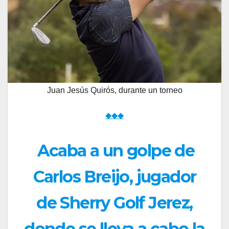
Juan Jesús Quirós, durante un torneo
◆◆◆
Acaba a un golpe de
Carlos Breijo, jugador
de Sherry Golf Jerez,
donde se lleva a cabo la