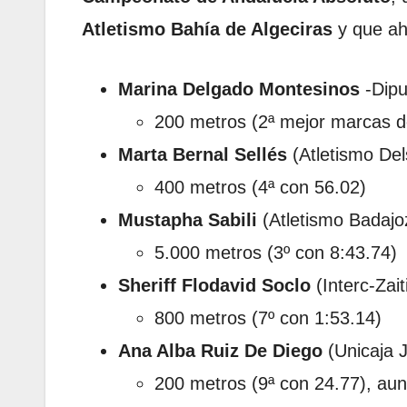
Atletismo Bahía de Algeciras
y que aho
Marina Delgado Montesinos
-Dipu
200 metros (2ª mejor marcas de
Marta Bernal Sellés
(Atletismo Del
400 metros (4ª con 56.02)
Mustapha Sabili
(Atletismo Badajo
5.000 metros (3º con 8:43.74)
Sheriff Flodavid Soclo
(Interc-Zait
800 metros (7º con 1:53.14)
Ana Alba Ruiz De Diego
(Unicaja J
200 metros (9ª con 24.77), aun