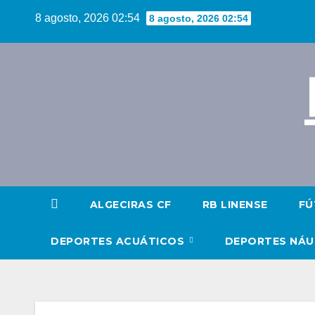
Saltar
8 agosto, 2026 02:54
8 agosto, 2026 02:54
al
contenido
ALGECIRAS CF
RB LINENSE
FÚ
DEPORTES ACUÁTICOS
DEPORTES NÁ