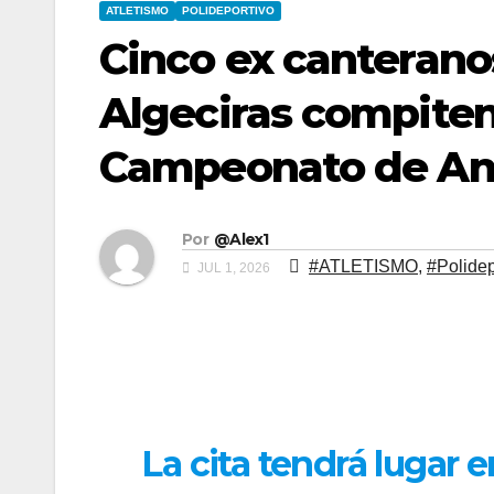
ATLETISMO
POLIDEPORTIVO
Cinco ex canterano
Algeciras compiten
Campeonato de And
Por
@Alex1
#ATLETISMO
,
#Polidep
JUL 1, 2026
La cita tendrá lugar 