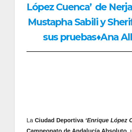
López Cuenca’
de Nerj
Mustapha Sabili y Sheri
sus pruebas♦Ana Alb
La
Ciudad Deportiva
‘Enrique López 
Campeonato de Andalucía Absoluto
,