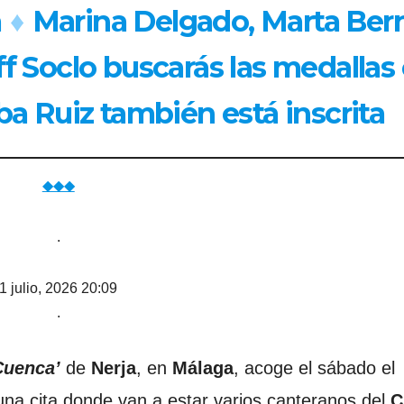
a
♦
Marina Delgado, Marta Bern
ff Soclo buscarás las medallas
a Ruiz también está inscrita
◆◆◆
.
1 julio, 2026 20:09
.
Cuenca’
de
Nerja
, en
Málaga
, acoge el sábado el
 una cita donde van a estar varios canteranos del
C