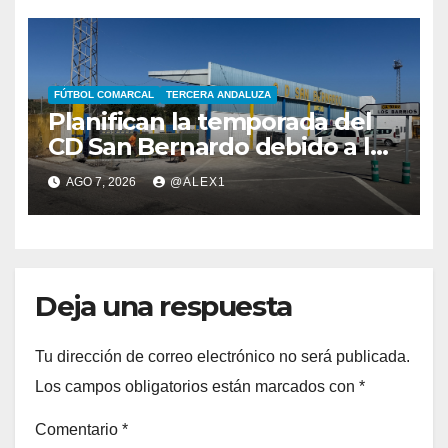
FÚTBOL COMARCAL
TERCERA ANDALUZA
Planifican la temporada del
CD San Bernardo debido a las
importantes obras de
AGO 7, 2026
@ALEX1
reforma en el ‘Alberto
Umbría’
Deja una respuesta
Tu dirección de correo electrónico no será publicada.
Los campos obligatorios están marcados con
*
Comentario
*