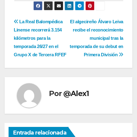
Navegación
La Real Balompédica
El algecireño Álvaro Leiva
Linense recorrerá 3.154
recibe el reconocimiento
de
kilómetros para la
municipal tras la
entradas
temporada 26/27 en el
temporada de su debut en
Grupo X de Tercera RFEF
Primera División
Por
@Alex1
Entrada relacionada