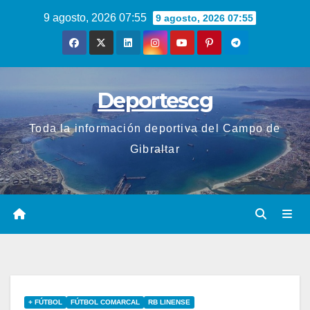
Saltar
9 agosto, 2026 07:55
9 agosto, 2026 07:55
al
contenido
Deportescg
Toda la información deportiva del Campo de
Gibraltar
+ FÚTBOL
FÚTBOL COMARCAL
RB LINENSE