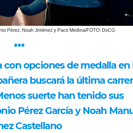
tonio Pérez, Noah Jiménez y Paco Medina/FOTO: DsCG
◆◆◆
ga con opciones de medalla en 
ñera buscará la última carre
enos suerte han tenido sus
io Pérez García y Noah Manu
ez Castellano