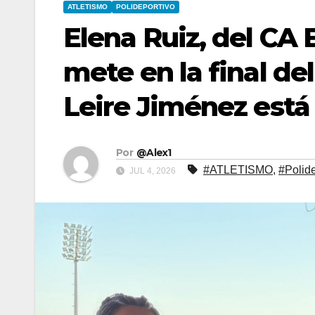
ATLETISMO
POLIDEPORTIVO
Elena Ruiz, del CA 
mete en la final de
Leire Jiménez está
Por
@Alex1
#ATLETISMO
,
#Polide
JUL 4, 2026