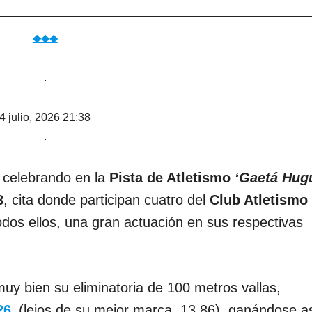
◆◆◆
.
4 julio, 2026 21:38
.
o celebrando en la
Pista de Atletismo
‘Gaetá Hug
8
, cita donde participan cuatro del
Club Atletismo
odos ellos, una gran actuación en sus respectivas
uy bien su eliminatoria de 100 metros vallas,
26
(lejos de su mejor marca, 13.86), ganándose a