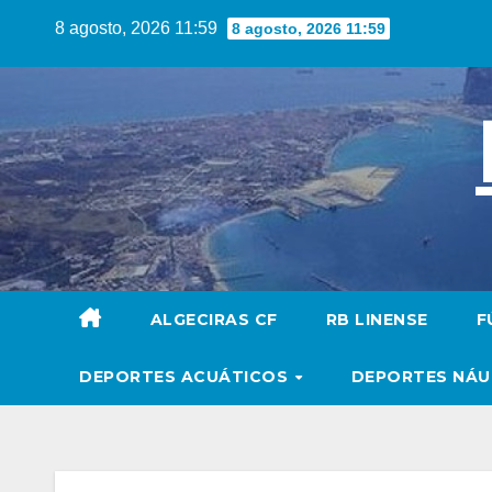
Saltar
8 agosto, 2026 11:59
8 agosto, 2026 11:59
al
contenido
ALGECIRAS CF
RB LINENSE
F
DEPORTES ACUÁTICOS
DEPORTES NÁ