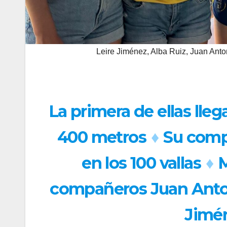
Leire Jiménez, Alba Ruiz, Juan An
La primera de ellas lle
400 metros
♦
Su compa
en los 100 vallas
♦
M
compañeros Juan Anton
Jimén