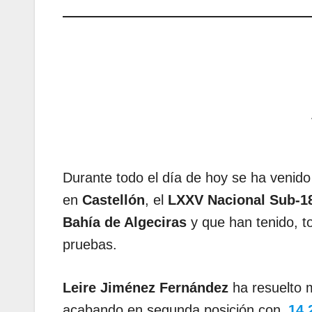
Durante todo el día de hoy se ha venid
en
Castellón
, el
LXXV Nacional Sub-1
Bahía de Algeciras
y que han tenido, t
pruebas.
Leire Jiménez Fernández
ha resuelto m
acabando en segunda posición con
14.