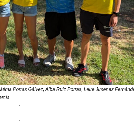
Fátima Porras Gálvez, Alba Ruiz Porras, Leire Jiménez Fernánd
arcía
.
.