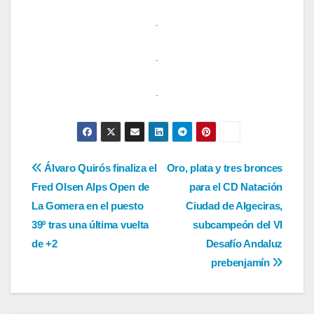
.
.
.
Navegación
Álvaro Quirós finaliza el
Oro, plata y tres bronces
Fred Olsen Alps Open de
para el CD Natación
de
La Gomera en el puesto
Ciudad de Algeciras,
entradas
39º tras una última vuelta
subcampeón del VI
de +2
Desafío Andaluz
prebenjamín