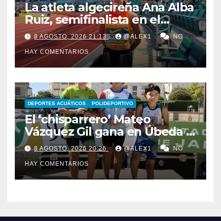
La atleta algecireña Ana Alba
Ruiz, semifinalista en el
Mundial Sub-20 con el relevo
8 AGOSTO, 2026 21:13
@ALEX1
NO
4×400 femenino
HAY COMENTARIOS
DEPORTES ACUÁTICOS
POLIDEPORTIVO
El ‘chisparrero’ Mateo
Vázquez Gil gana en Úbeda y
se proclama subcampeón de
8 AGOSTO, 2026 20:26
@ALEX1
NO
Andalucía de acuatlón
HAY COMENTARIOS