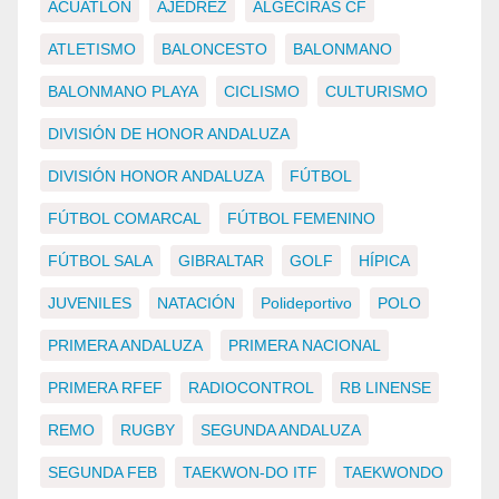
ACUATLÓN
AJEDREZ
ALGECIRAS CF
ATLETISMO
BALONCESTO
BALONMANO
BALONMANO PLAYA
CICLISMO
CULTURISMO
DIVISIÓN DE HONOR ANDALUZA
DIVISIÓN HONOR ANDALUZA
FÚTBOL
FÚTBOL COMARCAL
FÚTBOL FEMENINO
FÚTBOL SALA
GIBRALTAR
GOLF
HÍPICA
JUVENILES
NATACIÓN
Polideportivo
POLO
PRIMERA ANDALUZA
PRIMERA NACIONAL
PRIMERA RFEF
RADIOCONTROL
RB LINENSE
REMO
RUGBY
SEGUNDA ANDALUZA
SEGUNDA FEB
TAEKWON-DO ITF
TAEKWONDO