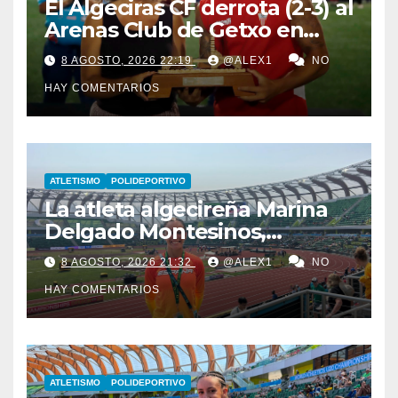
El Algeciras CF derrota (2-3) al
Arenas Club de Getxo en
Lanzarote y lleva a sus
8 AGOSTO, 2026 22:19
@ALEX1
NO
vitrinas el LVII Torneo ‘San
HAY COMENTARIOS
Ginés’
ATLETISMO
POLIDEPORTIVO
La atleta algecireña Marina
Delgado Montesinos,
finalista con el relevo 4×100
8 AGOSTO, 2026 21:32
@ALEX1
NO
en el Campeonato del
HAY COMENTARIOS
Mundo Sub-20
ATLETISMO
POLIDEPORTIVO