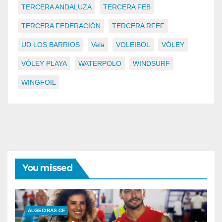
TERCERA ANDALUZA
TERCERA FEB
TERCERA FEDERACIÓN
TERCERA RFEF
UD LOS BARRIOS
Vela
VOLEIBOL
VÓLEY
VÓLEY PLAYA
WATERPOLO
WINDSURF
WINGFOIL
You missed
ALGECIRAS CF