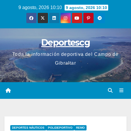
Saltar
9 agosto, 2026 10:10
9 agosto, 2026 10:10
al
contenido
Deportescg
Toda la información deportiva del Campo de
Gibraltar
DEPORTES NÁUTICOS
POLIDEPORTIVO
REMO