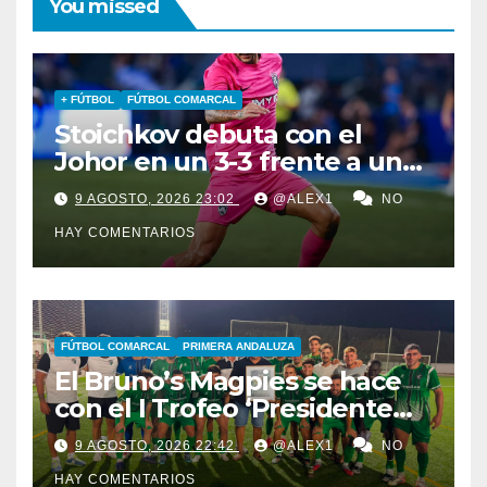
You missed
+ FÚTBOL
FÚTBOL COMARCAL
Stoichkov debuta con el
Johor en un 3-3 frente a un
Chelsea de Xabi Alonso… que
9 AGOSTO, 2026 23:02
@ALEX1
NO
iguala gracias al algecireño
HAY COMENTARIOS
Glauder
FÚTBOL COMARCAL
PRIMERA ANDALUZA
El Bruno’s Magpies se hace
con el I Trofeo ‘Presidente
Javier Chacón’ ante AD
9 AGOSTO, 2026 22:42
@ALEX1
NO
Taraguilla y el juvenil del
HAY COMENTARIOS