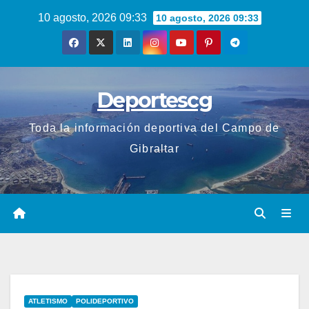
Saltar
10 agosto, 2026 09:33
10 agosto, 2026 09:33
al
contenido
Deportescg
Toda la información deportiva del Campo de
Gibraltar
ATLETISMO
POLIDEPORTIVO