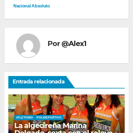
Nacional Absoluto
Por
@Alex1
Entrada relacionada
ATLETISMO
POLIDEPORTIVO
La algecireña Marina
Delgado, sexta con el relevo