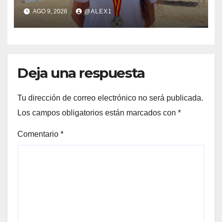
Mar La Línea, subcampeona
AGO 9, 2026
@ALEX1
de España de beach sprint
Deja una respuesta
Tu dirección de correo electrónico no será publicada.
Los campos obligatorios están marcados con
*
Comentario
*