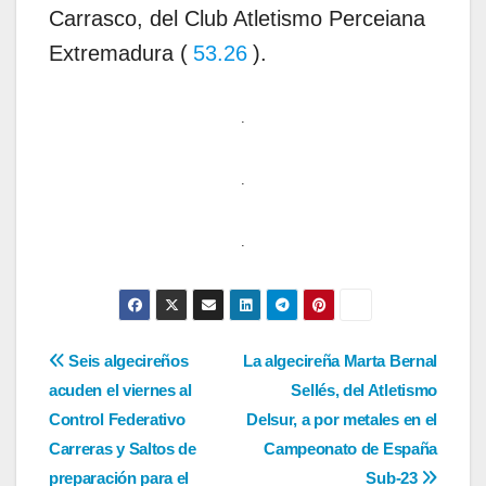
Carrasco, del Club Atletismo Perceiana
Extremadura (
53.26
).
.
.
.
Navegación
Seis algecireños
La algecireña Marta Bernal
acuden el viernes al
Sellés, del Atletismo
de
Control Federativo
Delsur, a por metales en el
entradas
Carreras y Saltos de
Campeonato de España
preparación para el
Sub-23