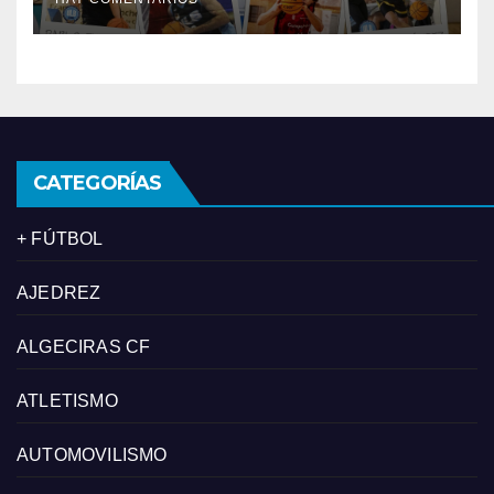
Tercera FEB
CATEGORÍAS
+ FÚTBOL
AJEDREZ
ALGECIRAS CF
ATLETISMO
AUTOMOVILISMO