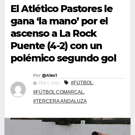
El Atlético Pastores le
gana ‘la mano’ por el
ascenso a La Rock
Puente (4-2) con un
polémico segundo gol
Por
@Alex1
#FÚTBOL
,
FEB 3, 2026
#FÚTBOL COMARCAL
,
#TERCERA ANDALUZA