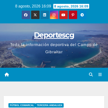
Saltar
8 agosto, 2026 16:09
8 agosto, 2026 16:09
al
contenido
Deportescg
Toda la información deportiva del Campo de
Gibraltar
FÚTBOL COMARCAL
TERCERA ANDALUZA