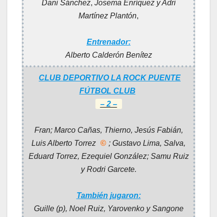
Dani Sánchez
,
Josema Enríquez
y Adri
Martínez Plantón
,
Entrenador:
Alberto Calderón Benítez
CLUB DEPORTIVO LA ROCK PUENTE
FÚTBOL CLUB
– 2 –
Fran; Marco Cañas, Thierno,
Jesús Fabián,
Luis Alberto Torrez
©
; Gustavo Lima, Salva
,
Eduard Torrez,
Ezequiel González;
Samu Ruiz
y Rodri Garcete
.
También jugaron:
Guille (p), Noel Ruiz, Yarovenko y Sangone