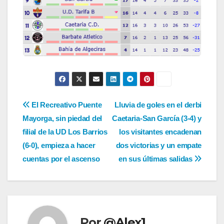
Navegación
El Recreativo Puente
Lluvia de goles en el derbi
Mayorga, sin piedad del
Caetaria-San García (3-4) y
de
filial de la UD Los Barrios
los visitantes encadenan
entradas
(6-0), empieza a hacer
dos victorias y un empate
cuentas por el ascenso
en sus últimas salidas
Por
@Alex1