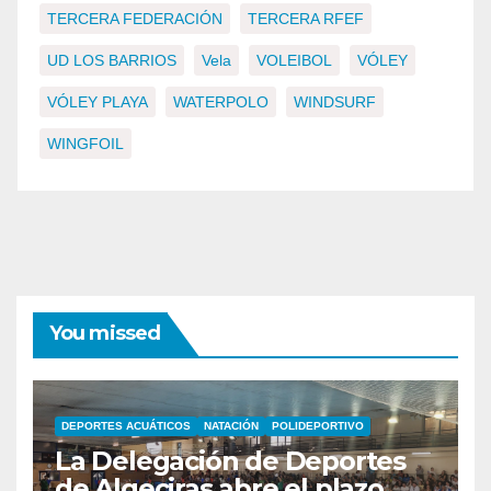
TERCERA FEDERACIÓN
TERCERA RFEF
UD LOS BARRIOS
Vela
VOLEIBOL
VÓLEY
VÓLEY PLAYA
WATERPOLO
WINDSURF
WINGFOIL
You missed
DEPORTES ACUÁTICOS
NATACIÓN
POLIDEPORTIVO
La Delegación de Deportes
de Algeciras abre el plazo