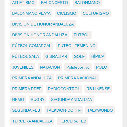
ATLETISMO
BALONCESTO
BALONMANO
BALONMANO PLAYA
CICLISMO
CULTURISMO
DIVISIÓN DE HONOR ANDALUZA
DIVISIÓN HONOR ANDALUZA
FÚTBOL
FÚTBOL COMARCAL
FÚTBOL FEMENINO
FÚTBOL SALA
GIBRALTAR
GOLF
HÍPICA
JUVENILES
NATACIÓN
Polideportivo
POLO
PRIMERA ANDALUZA
PRIMERA NACIONAL
PRIMERA RFEF
RADIOCONTROL
RB LINENSE
REMO
RUGBY
SEGUNDA ANDALUZA
SEGUNDA FEB
TAEKWON-DO ITF
TAEKWONDO
TERCERA ANDALUZA
TERCERA FEB