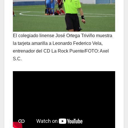
El colegiado linense José Ortega Triviño muestra
la tarjeta amarilla a Leonardo Federico Vela,
entrenador del CD La Rock Puente/FOTO: Axel
S.C.