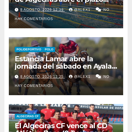
para los cursos municipales
8 AGOSTO, 2026 12:39
@ALEX1
NO
de natación para todas las
HAY COMENTARIOS
edades
POLIDEPORTIVO
POLO
Estancia Lamar abre la
jornada del sábado en Ayala
Polo Club con una
8 AGOSTO, 2026 12:25
@ALEX1
NO
remontada y apurada victoria
HAY COMENTARIOS
sobre Savoir PT
ALGECIRAS CF
El Algeciras CF vence al CD