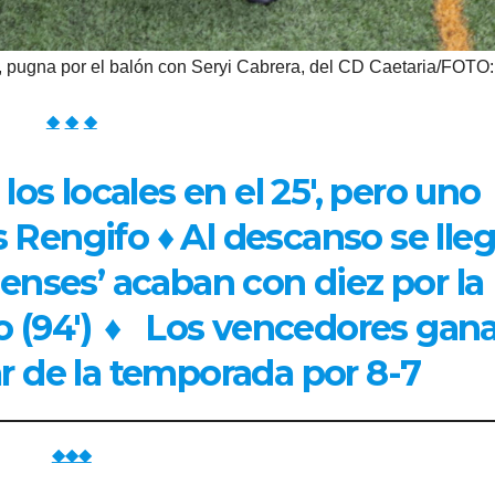
, pugna por el balón con Seryi Cabrera, del CD Caetaria/FOTO:
◆
◆
◆
los locales en el 25′, pero uno
 Rengifo ♦ Al descanso se lle
ienses’ acaban con diez por la
 (94′)
♦
Los vencedores gan
ar de la temporada por 8-7
◆◆◆