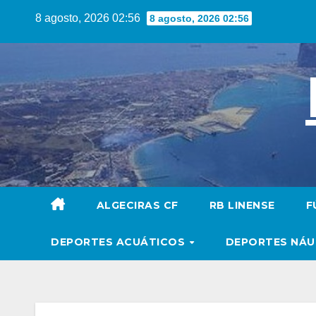
Saltar
8 agosto, 2026 02:56
8 agosto, 2026 02:56
al
contenido
ALGECIRAS CF
RB LINENSE
F
DEPORTES ACUÁTICOS
DEPORTES NÁ