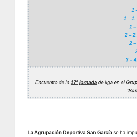
1 
1 – 1
.
1 –
2 – 2
.
2 –
3 – 4
Encuentro de la
17ª jornada
de liga en el
Grup
‘San
La Agrupación Deportiva San García
se ha impu