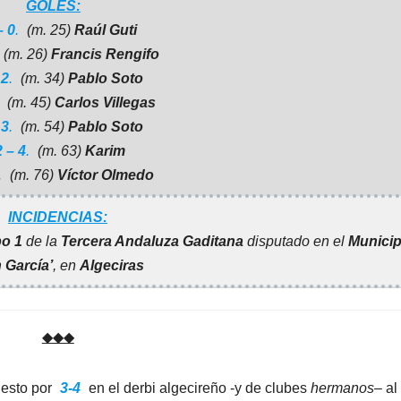
GOLES:
– 0
.
(m. 25)
Raúl Guti
(m. 26)
Francis Rengifo
 2
.
(m. 34)
Pablo Soto
(m. 45)
Carlos Villegas
 3
.
(m. 54)
Pablo Soto
2 – 4
.
(m. 63)
Karim
.
(m. 76)
Víctor Olmedo
INCIDENCIAS:
o 1
de la
Tercera Andaluza Gaditana
disputado en el
Municip
 García’
, en
Algeciras
◆◆◆
esto por
3-4
en el derbi algecireño -y de clubes
hermanos
– al