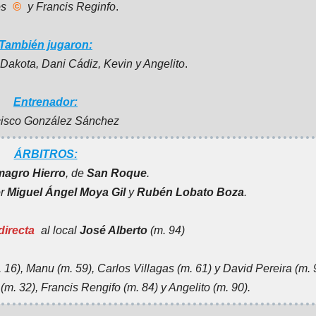
os
©
y Francis Reginfo
.
También jugaron:
 Dakota, Dani Cádiz, Kevin y Angelito
.
Entrenador:
cisco González Sánchez
ÁRBITROS:
magro Hierro
, de
San Roque
.
or
Miguel Ángel Moya Gil
y
Rubén Lobato Boza
.
directa
al local
José Alberto
(m. 94)
. 16), Manu (m. 59), Carlos Villagas (m. 61) y David Pereira (m. 
 (m. 32), Francis Rengifo (m. 84) y Angelito (m. 90).