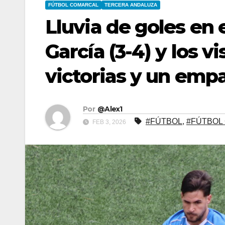
FÚTBOL COMARCAL
TERCERA ANDALUZA
Lluvia de goles en 
García (3-4) y los 
victorias y un empa
Por
@Alex1
#FÚTBOL
,
#FÚTBOL
FEB 3, 2026