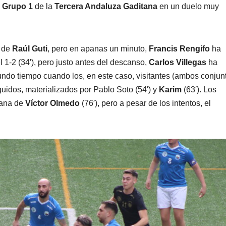
l
Grupo 1
de la
Tercera Andaluza Gaditana
en un duelo muy
o de
Raúl Guti
, pero en apanas un minuto,
Francis Rengifo
ha
 1-2 (34′), pero justo antes del descanso,
Carlos Villegas
ha
gundo tiempo cuando los, en este caso, visitantes (ambos conjun
uidos, materializados por Pablo Soto (54′) y
Karim
(63′). Los
iana de
Víctor Olmedo
(76′), pero a pesar de los intentos, el