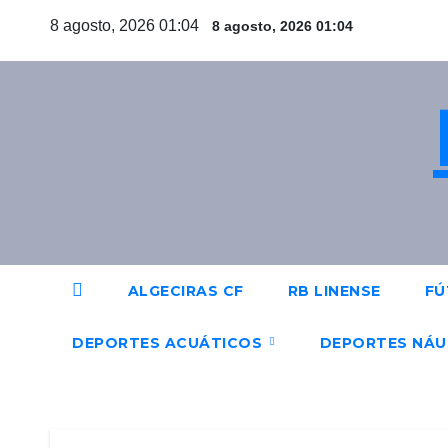
Saltar
8 agosto, 2026 01:04
8 agosto, 2026 01:04
al
contenido
ALGECIRAS CF
RB LINENSE
FÚ
DEPORTES ACUÁTICOS
DEPORTES NÁ