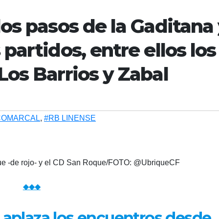
os pasos de la Gaditana
partidos, entre ellos los
Los Barrios y Zabal
COMARCAL
,
#RB LINENSE
ique -de rojo- y el CD San Roque/FOTO: @UbriqueCF
◆◆◆
 aplaza los encuentros desde