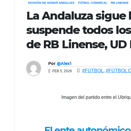
DIVISIÓN DE HONOR ANDALUZA
FÚTBOL COMARCAL
RB LINENSE
La Andaluza sigue l
suspende todos los 
de RB Linense, UD 
Por
@Alex1
#FÚTBOL
,
#FÚTBOL 
FEB 5, 2026
Imagen del partido entre el Ubr
El ente autonómico