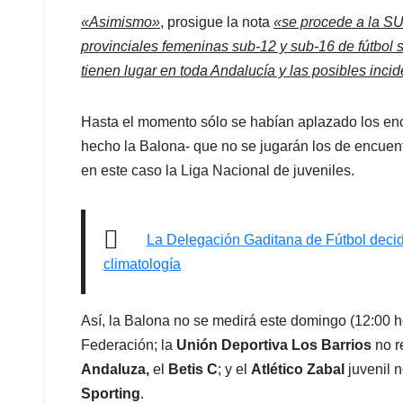
«Asimismo»
, prosigue la nota
«se procede a la S
provinciales femeninas sub-12 y sub-16 de fútbol 
tienen lugar en toda Andalucía y las posibles inci
Hasta el momento sólo se habían aplazado los encu
hecho la Balona- que no se jugarán los de encuen
en este caso la Liga Nacional de juveniles.
La Delegación Gaditana de Fútbol decide 
climatología
Así, la Balona no se medirá este domingo (12:00 h
Federación; la
Unión Deportiva Los Barrios
no r
Andaluza,
el
Betis C
; y el
Atlético Zabal
juvenil 
Sporting
.