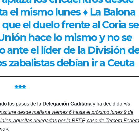
a el mismo lunes ♦ La Balona
que el duelo frente al Coria se
a Unión hace lo mismo y no se
ante el líder de la División d
os zabalistas debían ir a Ceuta
◆◆◆
do los pasos de la
Delegación Gaditana
y ha decidido
«la
scurre desde mañana viernes 6 hasta el próximo lunes 9 de
inciales, aquellas delegadas por la RFEF, caso de Tercera Federa
ino»
.