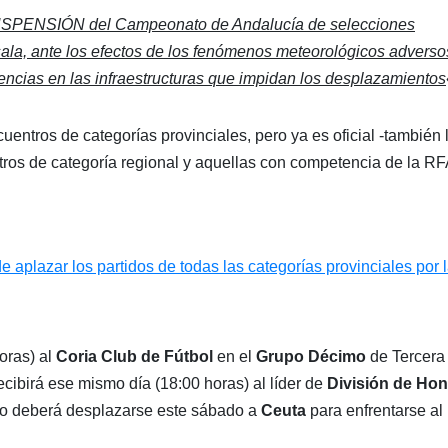
USPENSIÓN del Campeonato de Andalucía de selecciones
sala, ante los efectos de los fenómenos meteorológicos advers
dencias en las infraestructuras que impidan los desplazamientos
entros de categorías provinciales, pero ya es oficial -también 
tros de categoría regional y aquellas con competencia de la RF
aplazar los partidos de todas las categorías provinciales por 
oras) al
Coria Club de Fútbol
en el
Grupo Décimo
de Tercera
ecibirá ese mismo día (18:00 horas) al líder de
División de Hon
no deberá desplazarse este sábado a
Ceuta
para enfrentarse al