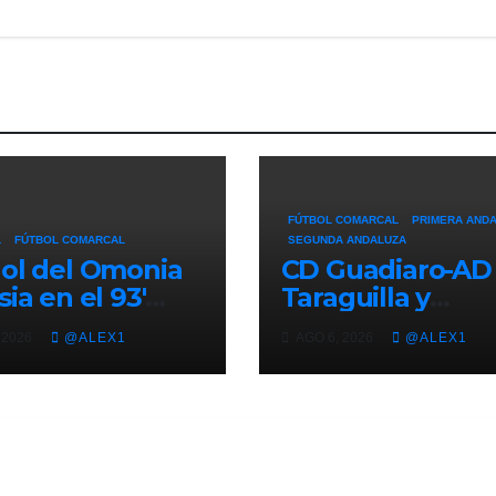
FÚTBOL COMARCAL
PRIMERA AND
L
FÚTBOL COMARCAL
SEGUNDA ANDALUZA
ol del Omonia
CD Guadiaro-AD
sia en el 93′
Taraguilla y
 al Lincoln Red
Recreativo Puen
 2026
@ALEX1
AGO 6, 2026
@ALEX1
sin victoria (1-1)
Mayorga-CD San
ner la ventaja
Roque, semifina
a Europa
del IV Trofeo
gue
‘Alcalde’